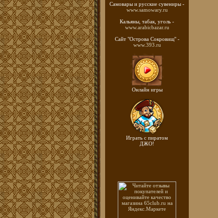
Самовары и русские
сувениры -
www.samowary.ru
Кальяны, табак, уголь -
www.arabicbazar.ru
Сайт "Острова Сокровищ" -
www.393.ru
Онлайн игры
Играть с пиратом
ДЖО!