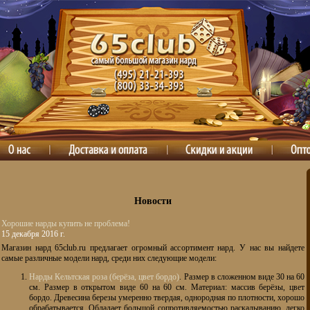
Новости
Хорошие нарды купить не проблема!
15 декабря 2016 г.
Магазин нард 65club.ru предлагает огромный ассортимент нард. У нас вы найдете
самые различные модели нард, среди них следующие модели:
Нарды Кельтская роза (берёза, цвет бордо)
. Размер в сложенном виде 30 на 60
см. Размер в открытом виде 60 на 60 см. Материал: массив берёзы, цвет
бордо. Древесина березы умеренно твердая, однородная по плотности, хорошо
обрабатывается. Обладает большой сопротивляемостью раскалыванию, легко