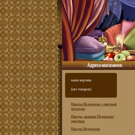
ваша корзина
(нет товаров)
Нарды Недорогие с цветной
печатью
Нарды, шашки Недорогие
цветные
Нарды Недорогие