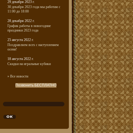
29 декабря 2023 г.
30 декабря 2023 года мы работам с
11:00 до 18:00
28 декабря 2022 г.
График работы в новогодние
праздники 2023 года
25 августа 2022 г.
Поздравляем всех с наступлением
осени!
18 августа 2022 г.
Скидки на игральные кубики
» Все новости
Позвонить БЕСПЛАТНО