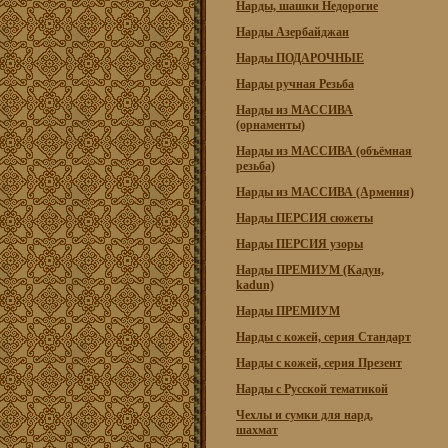
Нарды, шашки Недорогие
Нарды Азербайджан
Нарды ПОДАРОЧНЫЕ
Нарды ручная Резьба
Нарды из МАССИВА
(орнаменты)
Нарды из МАССИВА (объёмная
резьба)
Нарды из МАССИВА (Армения)
Нарды ПЕРСИЯ сюжеты
Нарды ПЕРСИЯ узоры
Нарды ПРЕМИУМ (Кадун,
kadun)
Нарды ПРЕМИУМ
Нарды с кожей, серия Стандарт
Нарды с кожей, серия Презент
Нарды с Русской тематикой
Чехлы и сумки для нард,
шахмат