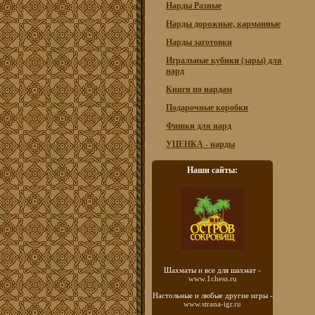
Нарды Разные
Нарды дорожные, карманные
Нарды заготовки
Игральные кубики (зары) для
нард
Книги по нардам
Подарочные коробки
Фишки для нард
УЦЕНКА - нарды
Наши сайты:
Шахматы
и все для шахмат -
www.1chess.ru
Настольные и любые
другие игры -
www.strana-igr.ru