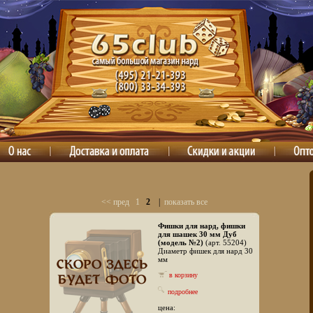
<< пред
1
2
|
показать все
Фишки для нард, фишки
для шашек 30 мм Дуб
(модель №2)
(арт. 55204)
Диаметр фишек для нард 30
мм
в корзину
подробнее
цена: