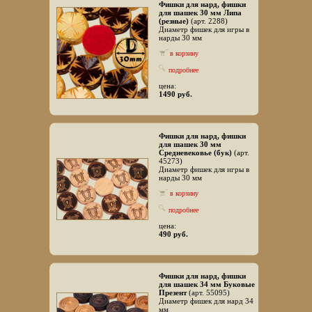
Фишки для нард, фишки
для шашек 30 мм Липа
(резные)
(арт. 2288)
Диаметр фишек для игры в
нарды 30 мм
в корзину
подробнее
цена:
1490 руб.
Фишки для нард, фишки
для шашек 30 мм
Средневековье (бук)
(арт.
45273)
Диаметр фишек для игры в
нарды 30 мм
в корзину
подробнее
цена:
490 руб.
Фишки для нард, фишки
для шашек 34 мм Буковые
Презент
(арт. 55095)
Диаметр фишек для нард 34
мм