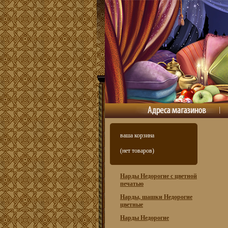
ваша корзина
(нет товаров)
Нарды Недорогие с цветной
печатью
Нарды, шашки Недорогие
цветные
Нарды Недорогие