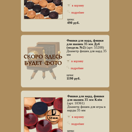
в корзину
подробнее
цена:
490 руб.
Фишки для нард, фишки
для шашек 35 мм Дуб
(модель №2)
(арт. 55208)
Диаметр фишек для нард 35
мм
в корзину
подробнее
цена:
1190 руб.
Фишки для нард, фишки
для шашек 35 мм Клён
(арт. 10361)
Диаметр фишек для игры в
нарды 35 мм
в корзину
подробнее
цена: