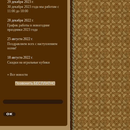
29 декабря 2023 г.
30 декабря 2023 года мы работам с
11:00 до 18:00
28 декабря 2022 г.
График работы в новогодние
праздники 2023 года
25 августа 2022 г.
Поздравляем всех с наступлением
осени!
18 августа 2022 г.
Скидки на игральные кубики
» Все новости
Позвонить БЕСПЛАТНО