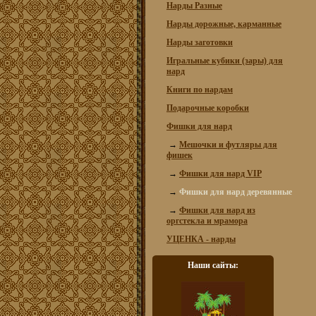
Нарды Разные
Нарды дорожные, карманные
Нарды заготовки
Игральные кубики (зары) для
нард
Книги по нардам
Подарочные коробки
Фишки для нард
→
Мешочки и футляры для
фишек
→
Фишки для нард VIP
→
Фишки для нард деревянные
→
Фишки для нард из
оргстекла и мрамора
УЦЕНКА - нарды
Наши сайты: