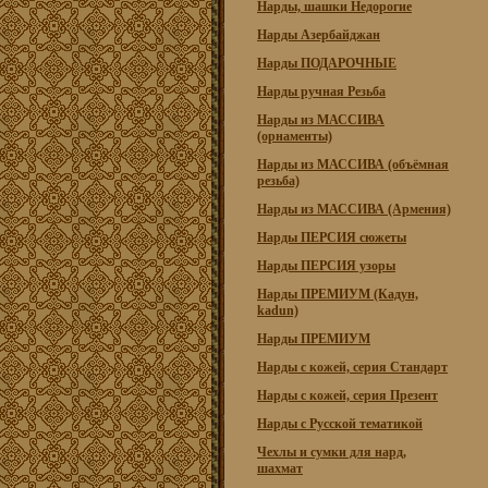
Нарды, шашки Недорогие
Нарды Азербайджан
Нарды ПОДАРОЧНЫЕ
Нарды ручная Резьба
Нарды из МАССИВА
(орнаменты)
Нарды из МАССИВА (объёмная
резьба)
Нарды из МАССИВА (Армения)
Нарды ПЕРСИЯ сюжеты
Нарды ПЕРСИЯ узоры
Нарды ПРЕМИУМ (Кадун,
kadun)
Нарды ПРЕМИУМ
Нарды с кожей, серия Стандарт
Нарды с кожей, серия Презент
Нарды с Русской тематикой
Чехлы и сумки для нард,
шахмат