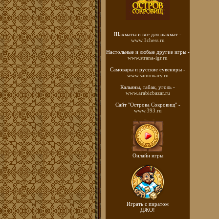
Шахматы
и все для шахмат -
www.1chess.ru
Настольные и любые
другие игры -
www.strana-igr.ru
Самовары и русские
сувениры -
www.samowary.ru
Кальяны, табак, уголь -
www.arabicbazar.ru
Сайт "Острова Сокровищ" -
www.393.ru
Онлайн игры
Играть с пиратом
ДЖО!