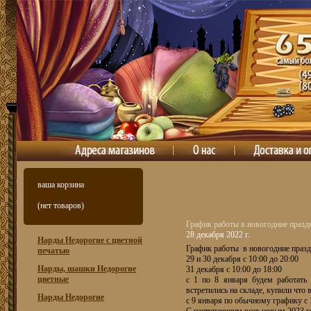
ваша корзина
(нет товаров)
График работы в новогодние празд
28 декабря 2022 г.
Нарды Недорогие с цветной
График работы в новогодние празд
печатью
29 и 30 декабря с 10:00 до 20:00
Нарды, шашки Недорогие
31 декабря с 10:00 до 18:00
цветные
с 1 по 8 января будем работать 
встретились на складе, купили что
Нарды Недорогие
с 9 января по обычному графику с 