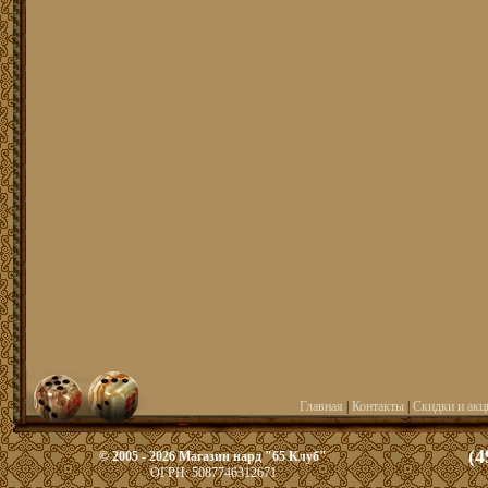
Главная
|
Контакты
|
Скидки и акц
(4
© 2005 - 2026 Магазин нард "65 Клуб"
ОГРН: 5087746312671