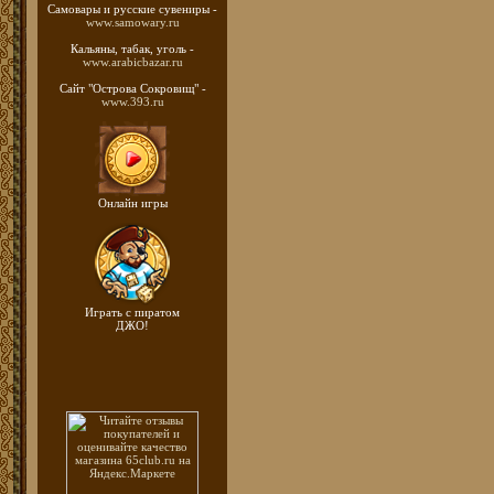
Самовары и русские
сувениры -
www.samowary.ru
Кальяны, табак, уголь -
www.arabicbazar.ru
Сайт "Острова Сокровищ" -
www.393.ru
Онлайн игры
Играть с пиратом
ДЖО!