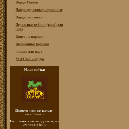
Нарды Разные
Нарды дорожные, карманные
Нарды заготовки
Игральные кубики (зары) для
нард
Книги по нардам
Подарочные коробки
Фишки для нард
УЦЕНКА - нарды
Наши сайты:
Шахматы
и все для шахмат -
www.1chess.ru
Настольные и любые
другие игры -
www.strana-igr.ru