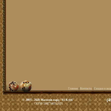
Главная
|
Контакты
|
Скидки и акц
(4
© 2005 - 2026 Магазин нард "65 Клуб"
ОГРН: 5087746312671