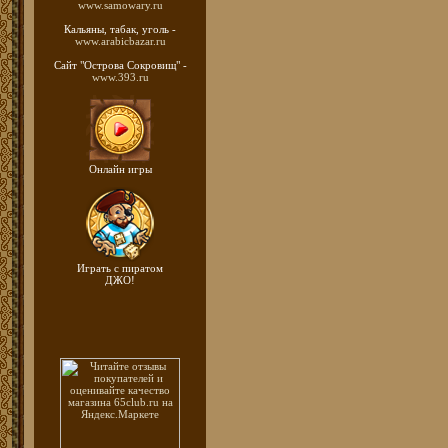
www.samowary.ru
Кальяны, табак, уголь -
www.arabicbazar.ru
Сайт "Острова Сокровищ" -
www.393.ru
Онлайн игры
Играть с пиратом
ДЖО!