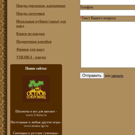
Нарды дорожные, карманные
Телефон:
Нарды заготовки
*
Текст Вашего вопроса:
Игральные кубики (зары) для
нард
Книги по нардам
Подарочные коробки
Фишки для нард
УЦЕНКА - нарды
Наши сайты:
или
закрыть
Шахматы
и все для шахмат -
www.1chess.ru
Настольные и любые
другие игры -
www.strana-igr.ru
Самовары и русские
сувениры -