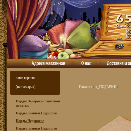
ваша корзина
(нет товаров)
Главная
:
я_ПОДАРКИ
:
Нарды Недорогие с цветной
печатью
Нарды, шашки Недорогие
Нарды Недорогие
Нарды, шашки Недорогие