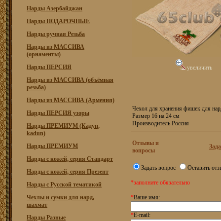
Нарды Азербайджан
Нарды ПОДАРОЧНЫЕ
Нарды ручная Резьба
Нарды из МАССИВА
(орнаменты)
Нарды ПЕРСИЯ
увеличить
Нарды из МАССИВА (объёмная
резьба)
Нарды из МАССИВА (Армения)
Чехол для хранения фишек для нар
Нарды ПЕРСИЯ узоры
Размер 16 на 24 см
Производитель Россия
Нарды ПРЕМИУМ (Кадун,
kadun)
Отзывы и
Нарды ПРЕМИУМ
Зада
вопросы
Нарды с кожей, серия Стандарт
Задать вопрос
Оставить отз
Нарды с кожей, серия Презент
*заполните обязательно
Нарды с Русской тематикой
Чехлы и сумки для нард,
*
Ваше имя:
шахмат
*
E-mail:
Нарды Разные