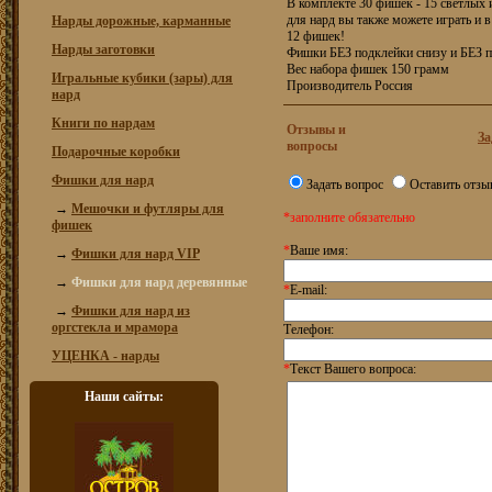
В комплекте 30 фишек - 15 светлых
для нард вы также можете играть и 
Нарды дорожные, карманные
12 фишек!
Нарды заготовки
Фишки БЕЗ подклейки снизу и БЕЗ 
Вес набора фишек 150 грамм
Игральные кубики (зары) для
Производитель Россия
нард
Книги по нардам
Отзывы и
За
вопросы
Подарочные коробки
Фишки для нард
Задать вопрос
Оставить отзы
→
Мешочки и футляры для
*заполните обязательно
фишек
*
Ваше имя:
→
Фишки для нард VIP
→
Фишки для нард деревянные
*
E-mail:
→
Фишки для нард из
оргстекла и мрамора
Телефон:
УЦЕНКА - нарды
*
Текст Вашего вопроса:
Наши сайты: