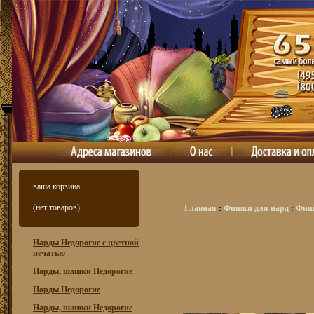
ваша корзина
(нет товаров)
Главная
:
Фишки для нард
:
Фишк
Нарды Недорогие с цветной
печатью
Нарды, шашки Недорогие
Нарды Недорогие
Нарды, шашки Недорогие