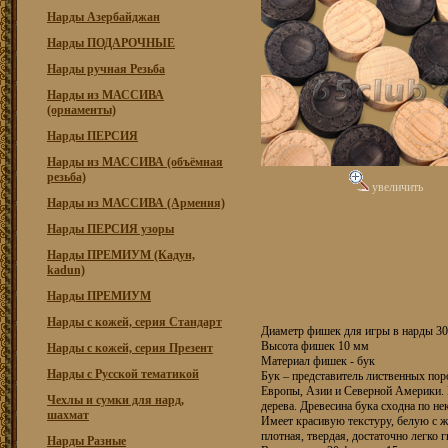
Нарды Азербайджан
Нарды ПОДАРОЧНЫЕ
Нарды ручная Резьба
Нарды из МАССИВА
(орнаменты)
Нарды ПЕРСИЯ
Нарды из МАССИВА (объёмная
резьба)
увеличить
Нарды из МАССИВА (Армения)
Нарды ПЕРСИЯ узоры
Нарды ПРЕМИУМ (Кадун,
kadun)
Нарды ПРЕМИУМ
Нарды с кожей, серия Стандарт
Диаметр фишек для игры в нарды 3
Высота фишек 10 мм
Нарды с кожей, серия Презент
Материал фишек - бук
Нарды с Русской тематикой
Бук – представитель лиственных по
Европы, Азии и Северной Америки. 
Чехлы и сумки для нард,
дерева. Древесина бука сходна по н
шахмат
Имеет красивую текстуру, белую с ж
плотная, твердая, достаточно легко 
Нарды Разные