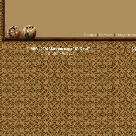
Главная
|
Контакты
|
Скидки и ак
(
© 2005 - 2026 Магазин нард "65 Клуб"
ОГРН: 5087746312671