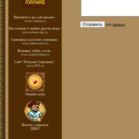
Шахматы
и все для шахмат -
www.1chess.ru
или
закрыть
Настольные и любые
другие игры -
www.strana-igr.ru
Самовары и русские
сувениры -
www.samowary.ru
Кальяны, табак, уголь -
www.arabicbazar.ru
Сайт "Острова Сокровищ" -
www.393.ru
Онлайн игры
Играть с пиратом
ДЖО!