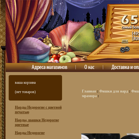
ваша корзина
Главная
:
Фишки для нард
:
Фишк
(нет товаров)
мрамора
:
Нарды Недорогие с цветной
печатью
Нарды, шашки Недорогие
цветные
Нарды Недорогие