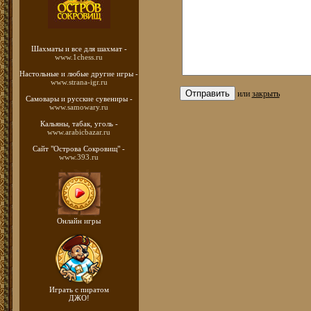
Шахматы
и все для шахмат -
www.1chess.ru
Настольные и любые
другие игры -
www.strana-igr.ru
или
закрыть
Самовары и русские
сувениры -
www.samowary.ru
Кальяны, табак, уголь -
www.arabicbazar.ru
Сайт "Острова Сокровищ" -
www.393.ru
Онлайн игры
Играть с пиратом
ДЖО!