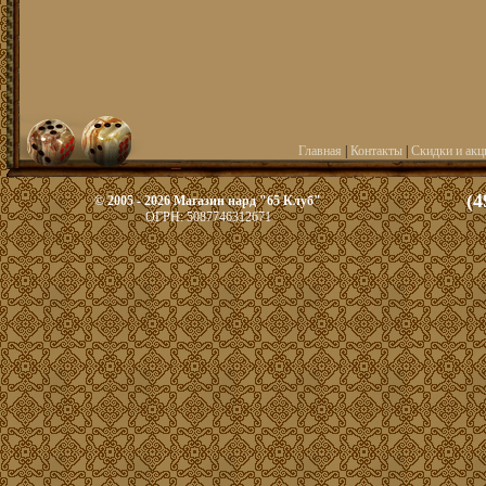
Главная
|
Контакты
|
Скидки и акц
(4
© 2005 - 2026 Магазин нард "65 Клуб"
ОГРН: 5087746312671