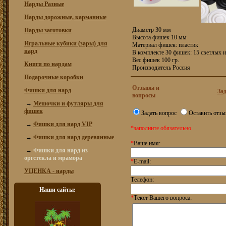
Нарды Разные
Нарды дорожные, карманные
Диаметр 30 мм
Нарды заготовки
Высота фишек 10 мм
Игральные кубики (зары) для
Материал фишек: пластик
нард
В комплекте 30 фишек: 15 светлых и
Вес фишек 100 гр.
Книги по нардам
Производитель Россия
Подарочные коробки
Отзывы и
Фишки для нард
Зад
вопросы
→
Мешочки и футляры для
фишек
Задать вопрос
Оставить отзы
→
Фишки для нард VIP
*заполните обязательно
→
Фишки для нард деревянные
*
Ваше имя:
→
Фишки для нард из
оргстекла и мрамора
*
E-mail:
УЦЕНКА - нарды
Телефон:
Наши сайты:
*
Текст Вашего вопроса: