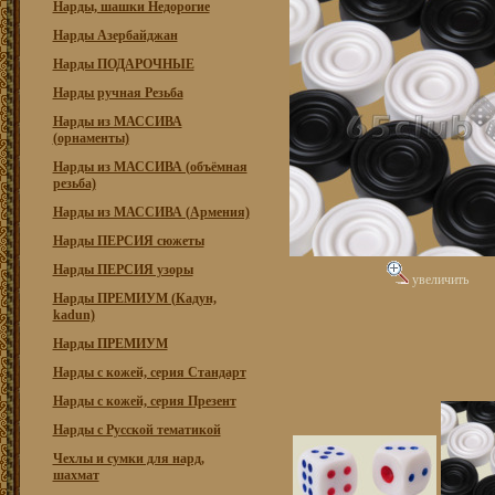
Нарды, шашки Недорогие
Нарды Азербайджан
Нарды ПОДАРОЧНЫЕ
Нарды ручная Резьба
Нарды из МАССИВА
(орнаменты)
Нарды из МАССИВА (объёмная
резьба)
Нарды из МАССИВА (Армения)
Нарды ПЕРСИЯ сюжеты
Нарды ПЕРСИЯ узоры
увеличить
Нарды ПРЕМИУМ (Кадун,
kadun)
Нарды ПРЕМИУМ
Нарды с кожей, серия Стандарт
Нарды с кожей, серия Презент
Нарды с Русской тематикой
Чехлы и сумки для нард,
шахмат