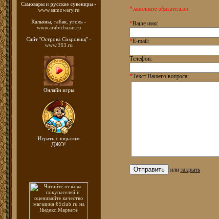
Самовары и русские
сувениры -
*заполните обязательно
www.samowary.ru
Кальяны, табак, уголь -
*
Ваше имя:
www.arabicbazar.ru
Сайт "Острова Сокровищ" -
*
E-mail:
www.393.ru
Телефон:
*
Текст Вашего вопроса:
Онлайн игры
Играть с пиратом
ДЖО!
или
закрыть