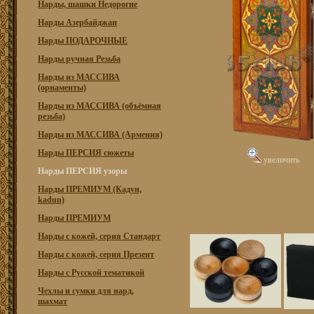
Нарды, шашки Недорогие
Нарды Азербайджан
Нарды ПОДАРОЧНЫЕ
Нарды ручная Резьба
Нарды из МАССИВА
(орнаменты)
Нарды из МАССИВА (объёмная
резьба)
Нарды из МАССИВА (Армения)
Нарды ПЕРСИЯ сюжеты
увеличить
Нарды ПЕРСИЯ узоры
Нарды ПРЕМИУМ (Кадун,
kadun)
Нарды ПРЕМИУМ
Нарды с кожей, серия Стандарт
Нарды с кожей, серия Презент
Нарды с Русской тематикой
Чехлы и сумки для нард,
шахмат