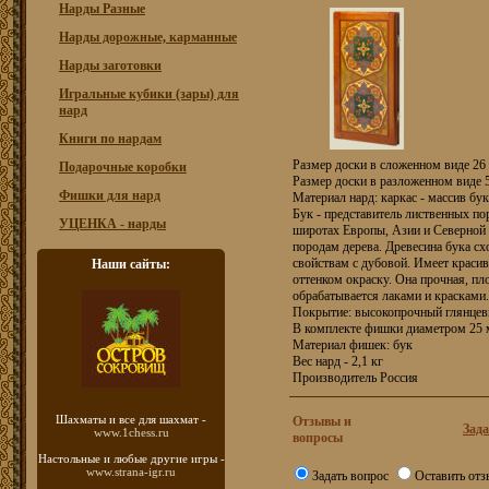
Нарды Разные
Нарды дорожные, карманные
Нарды заготовки
Игральные кубики (зары) для
нард
Книги по нардам
Размер доски в сложенном виде 26 
Подарочные коробки
Размер доски в разложенном виде 5
Фишки для нард
Материал нард: каркас - массив бук
Бук - представитель лиственных п
УЦЕНКА - нарды
широтах Европы, Азии и Северной 
породам дерева. Древесина бука с
свойствам с дубовой. Имеет краси
Наши сайты:
оттенком окраску. Она прочная, пло
обрабатывается лаками и красками.
Покрытие: высокопрочный глянцев
В комплекте фишки диаметром 25 м
Материал фишек: бук
Вес нард - 2,1 кг
Производитель Россия
Шахматы
и все для шахмат -
Отзывы и
Зада
www.1chess.ru
вопросы
Настольные и любые
другие игры -
www.strana-igr.ru
Задать вопрос
Оставить отз