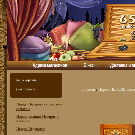
ваша корзина
(нет товаров)
Главная
:
Нарды ПЕРСИЯ узор
Нарды Недорогие с цветной
печатью
Нарды, шашки Недорогие
цветные
Нарды Недорогие