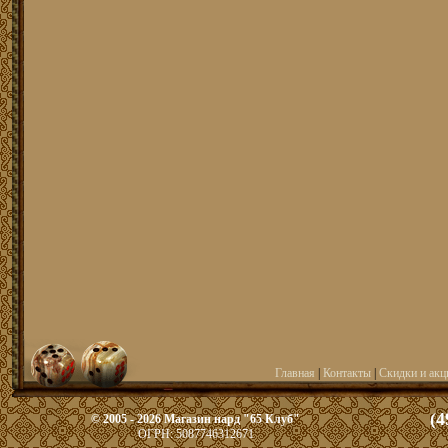
Главная
|
Контакты
|
Скидки и акц
(4
© 2005 - 2026 Магазин нард "65 Клуб"
ОГРН: 5087746312671