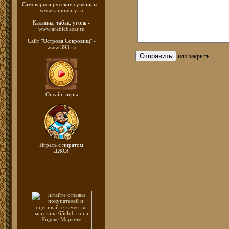
Самовары и русские
сувениры -
www.samowary.ru
Кальяны, табак, уголь -
www.arabicbazar.ru
Сайт "Острова Сокровищ" -
www.393.ru
или
закрыть
Онлайн игры
Играть с пиратом
ДЖО!