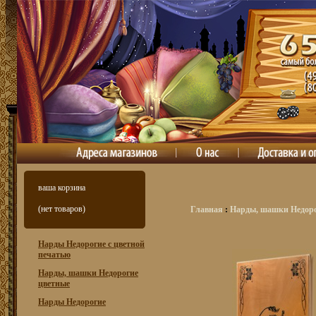
ваша корзина
(нет товаров)
Главная
:
Нарды, шашки Недор
Нарды Недорогие с цветной
печатью
Нарды, шашки Недорогие
цветные
Нарды Недорогие