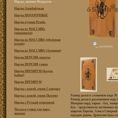
Нарды, шашки Недорогие
Нарды Азербайджан
Нарды ПОДАРОЧНЫЕ
Нарды ручная Резьба
Нарды из МАССИВА
(орнаменты)
Нарды из МАССИВА (объёмная
резьба)
увеличить
Нарды из МАССИВА (Армения)
Нарды ПЕРСИЯ сюжеты
Нарды ПЕРСИЯ узоры
Нарды ПРЕМИУМ (Кадун,
kadun)
Нарды ПРЕМИУМ
Нарды с кожей, серия Стандарт
Размер доски в сложенном виде 30 
Нарды с кожей, серия Презент
Размер доски в разложенном виде 6
Нарды с Русской тематикой
Материал нард: каркас - бук, тонир
Бук – представитель лиственных п
Чехлы и сумки для нард,
широтах Европы, Азии и Северной 
шахмат
породам дерева. Древесина бука с