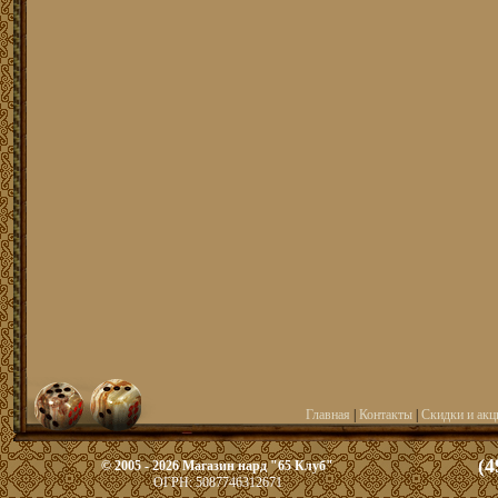
Главная
|
Контакты
|
Скидки и акц
(4
© 2005 - 2026 Магазин нард "65 Клуб"
ОГРН: 5087746312671