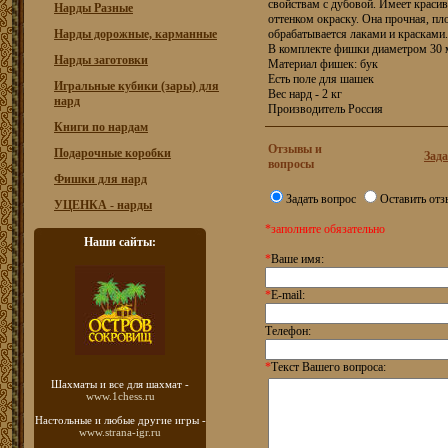
свойствам с дубовой. Имеет краси
Нарды Разные
оттенком окраску. Она прочная, пло
Нарды дорожные, карманные
обрабатывается лаками и красками.
В комплекте фишки диаметром 30 
Нарды заготовки
Материал фишек: бук
Есть поле для шашек
Игральные кубики (зары) для
Вес нард - 2 кг
нард
Производитель Россия
Книги по нардам
Отзывы и
Подарочные коробки
Зада
вопросы
Фишки для нард
Задать вопрос
Оставить отз
УЦЕНКА - нарды
*заполните обязательно
Наши сайты:
*
Ваше имя:
*
E-mail:
Телефон:
*
Текст Вашего вопроса:
Шахматы
и все для шахмат -
www.1chess.ru
Настольные и любые
другие игры -
www.strana-igr.ru