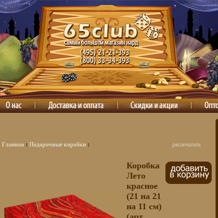
Главная
:
Подарочные коробки
:
распечатать
Коробка
Лето
красное
(21 на 21
на 11 см)
(арт.