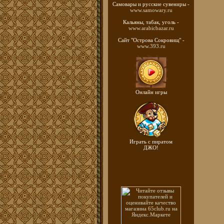
Самовары и русские
сувениры -
www.samowary.ru
Кальяны, табак, уголь -
www.arabicbazar.ru
Сайт "Острова Сокровищ" -
www.393.ru
Онлайн игры
Играть с пиратом
ДЖО!