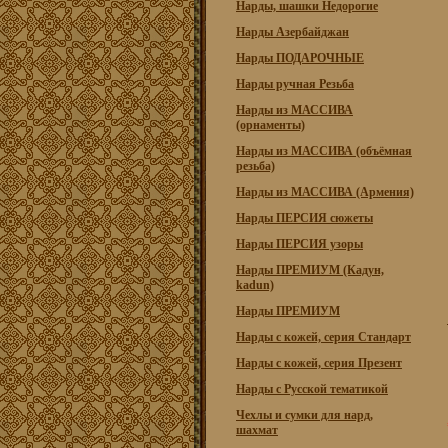
Нарды, шашки Недорогие
Нарды Азербайджан
Нарды ПОДАРОЧНЫЕ
Нарды ручная Резьба
Нарды из МАССИВА
(орнаменты)
Нарды из МАССИВА (объёмная
резьба)
Нарды из МАССИВА (Армения)
Нарды ПЕРСИЯ сюжеты
Нарды ПЕРСИЯ узоры
Нарды ПРЕМИУМ (Кадун,
kadun)
Нарды ПРЕМИУМ
Нарды с кожей, серия Стандарт
Нарды с кожей, серия Презент
Нарды с Русской тематикой
Чехлы и сумки для нард,
шахмат