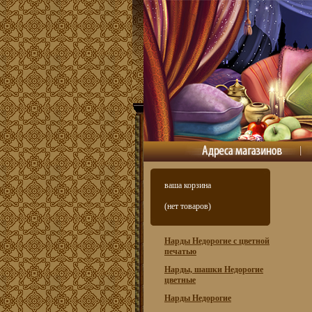
ваша корзина
(нет товаров)
Нарды Недорогие с цветной
печатью
Нарды, шашки Недорогие
цветные
Нарды Недорогие