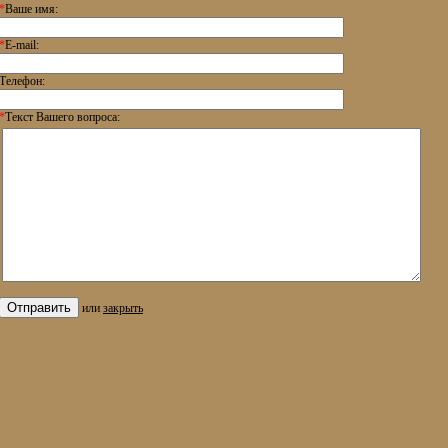
*
Ваше имя:
*
E-mail:
Телефон:
*
Текст Вашего вопроса:
или
закрыть