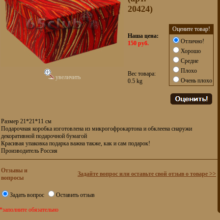
20424)
Оцените товар!
Наша цена:
Отлично!
150 руб.
Хорошо
Средне
Плохо
Вес товара:
увеличить
Очень плохо
0.5 kg
Размер 21*21*11 см
Подарочная коробка изготовлена из микрогофрокартона и обклеена снаружи
декоративной подарочной бумагой
Красивая упаковка подарка важна также, как и сам подарок!
Производитель Россия
Отзывы и
Задайте вопрос или оставьте свой отзыв о товаре >>
вопросы
Задать вопрос
Оставить отзыв
*заполните обязательно