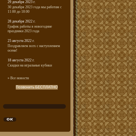
29 декабря 2023 г.
30 декабря 2023 года мы работам с
11:00 до 18:00
28 декабря 2022 г.
График работы в новогодние
праздники 2023 года
25 августа 2022 г.
Поздравляем всех с наступлением
осени!
18 августа 2022 г.
Скидки на игральные кубики
» Все новости
Позвонить БЕСПЛАТНО