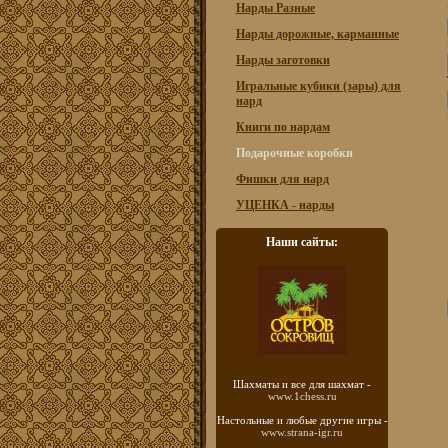
Нарды Разные
Нарды дорожные, карманные
Нарды заготовки
Игральные кубики (зары) для
нард
Книги по нардам
Подарочные коробки
Фишки для нард
УЦЕНКА - нарды
Наши сайты:
Шахматы
и все для шахмат -
www.1chess.ru
Настольные и любые
другие игры -
www.strana-igr.ru