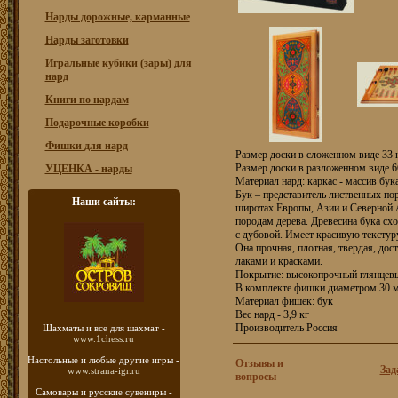
Нарды дорожные, карманные
Нарды заготовки
Игральные кубики (зары) для
нард
Книги по нардам
Подарочные коробки
Фишки для нард
Размер доски в сложенном виде 33 
Размер доски в разложенном виде 6
УЦЕНКА - нарды
Материал нард: каркас - массив бук
Бук – представитель лиственных по
Наши сайты:
широтах Европы, Азии и Северной 
породам дерева. Древесина бука сх
с дубовой. Имеет красивую текстур
Она прочная, плотная, твердая, дост
лаками и красками.
Покрытие: высокопрочный глянцев
В комплекте фишки диаметром 30 мм
Материал фишек: бук
Вес нард - 3,9 кг
Производитель Россия
Шахматы
и все для шахмат -
www.1chess.ru
Настольные и любые
другие игры -
Отзывы и
Зад
www.strana-igr.ru
вопросы
Самовары и русские
сувениры -