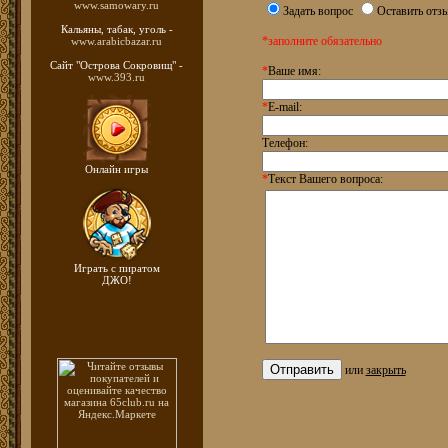
www.samowary.ru
Задать вопрос
Оставить отз
Кальяны, табак, уголь -
*заполните обязательно
www.arabicbazar.ru
Сайт "Острова Сокровищ" -
*
Ваше имя:
www.393.ru
*
E-mail:
Телефон:
Онлайн игры
*
Текст Вашего вопроса:
Играть с пиратом
ДЖО!
или
закрыть