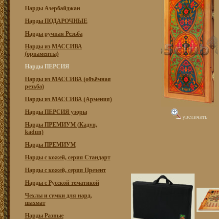
Нарды Азербайджан
Нарды ПОДАРОЧНЫЕ
Нарды ручная Резьба
Нарды из МАССИВА
(орнаменты)
Нарды ПЕРСИЯ
Нарды из МАССИВА (объёмная
резьба)
Нарды из МАССИВА (Армения)
Нарды ПЕРСИЯ узоры
увеличить
Нарды ПРЕМИУМ (Кадун,
kadun)
Нарды ПРЕМИУМ
Нарды с кожей, серия Стандарт
Нарды с кожей, серия Презент
Нарды с Русской тематикой
Чехлы и сумки для нард,
шахмат
Нарды Разные