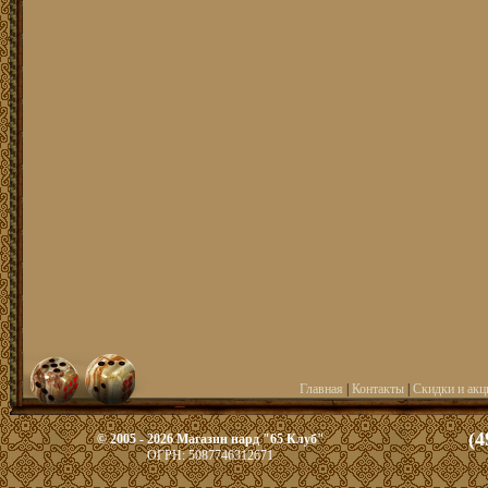
Главная
|
Контакты
|
Скидки и акц
(4
© 2005 - 2026 Магазин нард "65 Клуб"
ОГРН: 5087746312671