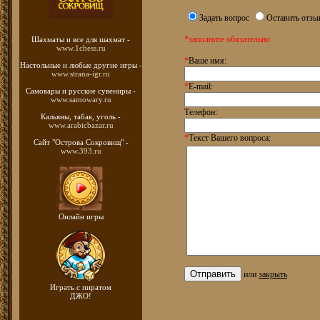
Задать вопрос
Оставить отзы
*заполните обязательно
Шахматы
и все для шахмат -
www.1chess.ru
*
Ваше имя:
Настольные и любые
другие игры -
www.strana-igr.ru
*
E-mail:
Самовары и русские
сувениры -
www.samowary.ru
Телефон:
Кальяны, табак, уголь -
www.arabicbazar.ru
*
Текст Вашего вопроса:
Сайт "Острова Сокровищ" -
www.393.ru
Онлайн игры
или
закрыть
Играть с пиратом
ДЖО!