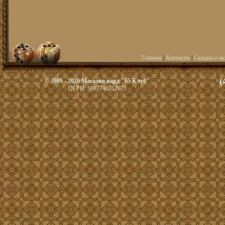
Главная
|
Контакты
|
Скидки и ак
(
© 2005 - 2026 Магазин нард "65 Клуб"
ОГРН: 5087746312671