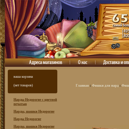
ваша корзина
(нет товаров)
Главная
:
Фишки для нард
:
Фишк
Нарды Недорогие с цветной
печатью
Нарды, шашки Недорогие
Нарды Недорогие
Нарды, шашки Недорогие