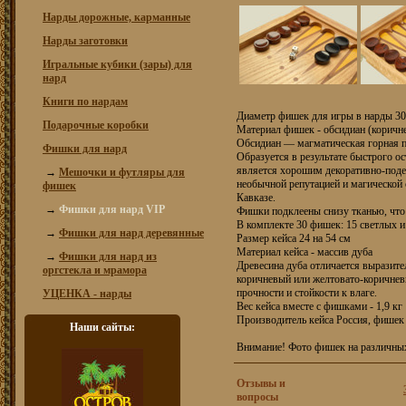
Нарды дорожные, карманные
Нарды заготовки
Игральные кубики (зары) для
нард
Книги по нардам
Диаметр фишек для игры в нарды 3
Подарочные коробки
Материал фишек - обсидиан (коричне
Обсидиан — магматическая горная по
Фишки для нард
Образуется в результате быстрого о
является хорошим декоративно-по
→
Мешочки и футляры для
необычной репутацией и магической 
фишек
Кавказе.
→
Фишки для нард VIP
Фишки подклеены снизу тканью, что
В комплекте 30 фишек: 15 светлых и
→
Фишки для нард деревянные
Размер кейса 24 на 54 см
Материал кейса - массив дуба
→
Фишки для нард из
Древесина дуба отличается выразите
оргстекла и мрамора
коричневый или желтовато-коричнев
прочности и стойкости к влаге.
УЦЕНКА - нарды
Вес кейса вместе с фишками - 1,9 кг
Производитель кейса Россия, фише
Наши сайты:
Внимание! Фото фишек на различных
Отзывы и
вопросы