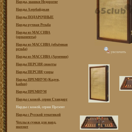
Нарды, шашки Недорогие
Нарды Азербайджан
Нарды ПОДАРОЧНЫЕ
Нарды ручная Резьба
Нарды из МАССИВА
(орнаменты)
Нарды из МАССИВА (объёмная
резьба)
увеличить
Нарды из МАССИВА (Армения)
Нарды ПЕРСИЯ сюжеты
Нарды ПЕРСИЯ узоры
Нарды ПРЕМИУМ (Кадун,
kadun)
Нарды ПРЕМИУМ
Нарды с кожей, серия Стандарт
Нарды с кожей, серия Презент
Нарды с Русской тематикой
Чехлы и сумки для нард,
шахмат