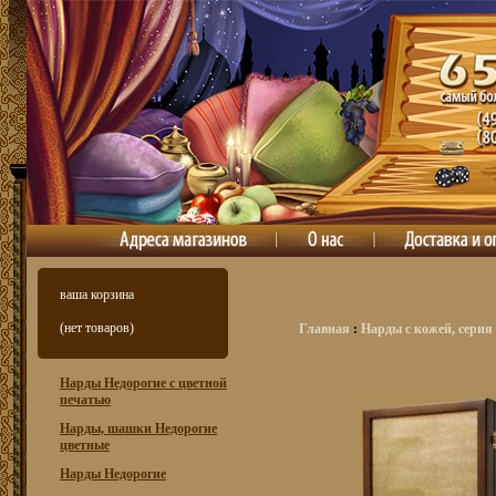
ваша корзина
(нет товаров)
Главная
:
Нарды с кожей, серия
Нарды Недорогие с цветной
печатью
Нарды, шашки Недорогие
цветные
Нарды Недорогие