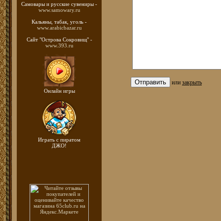
Самовары и русские
сувениры -
www.samowary.ru
Кальяны, табак, уголь -
www.arabicbazar.ru
Сайт "Острова Сокровищ" -
www.393.ru
или
закрыть
Онлайн игры
Играть с пиратом
ДЖО!