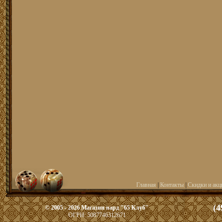
Главная
|
Контакты
|
Скидки и акц
(4
© 2005 - 2026 Магазин нард "65 Клуб"
ОГРН: 5087746312671