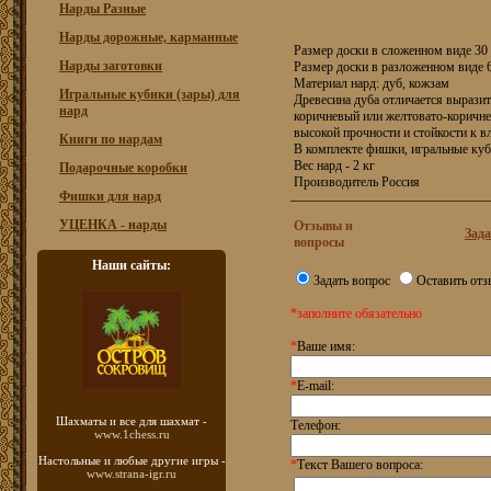
Нарды Разные
Нарды дорожные, карманные
Размер доски в сложенном виде 30 
Нарды заготовки
Размер доски в разложенном виде 6
Материал нард: дуб, кожзам
Игральные кубики (зары) для
Древесина дуба отличается выразит
нард
коричневый или желтовато-коричн
высокой прочности и стойкости к вл
Книги по нардам
В комплекте фишки, игральные ку
Вес нард - 2 кг
Подарочные коробки
Производитель Россия
Фишки для нард
УЦЕНКА - нарды
Отзывы и
Зада
вопросы
Наши сайты:
Задать вопрос
Оставить отз
*заполните обязательно
*
Ваше имя:
*
E-mail:
Шахматы
и все для шахмат -
Телефон:
www.1chess.ru
Настольные и любые
другие игры -
*
Текст Вашего вопроса:
www.strana-igr.ru