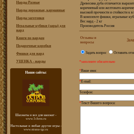
Нарды Разные
Древесина дуба отличается выразит
коричневый или желтовато-коричн
Нарды дорожные, карманные
высокой прочности и стойкости к вл
В комплекте фишки, игральные ку
Нарды заготовки
Вес нард - 2 кг
Игральные кубики (зары) для
Производитель Россия
нард
Отзывы и
Книги по нардам
Зада
вопросы
Подарочные коробки
Задать вопрос
Оставить отз
Фишки для нард
УЦЕНКА - нарды
*заполните обязательно
*
Ваше имя:
Наши сайты:
*
E-mail:
Телефон:
*
Текст Вашего вопроса:
Шахматы
и все для шахмат -
www.1chess.ru
Настольные и любые
другие игры -
www.strana-igr.ru