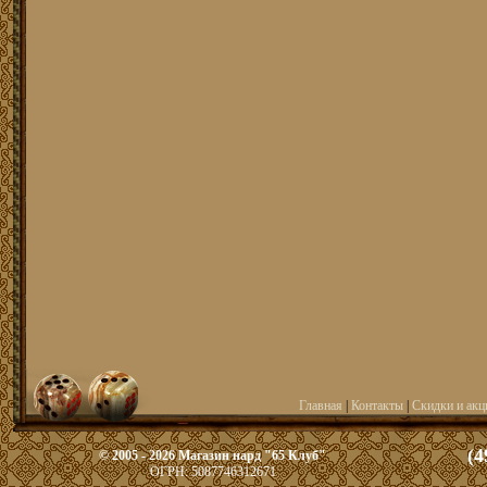
Главная
|
Контакты
|
Скидки и акц
(4
© 2005 - 2026 Магазин нард "65 Клуб"
ОГРН: 5087746312671