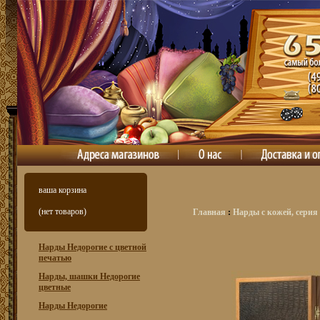
ваша корзина
(нет товаров)
Главная
:
Нарды с кожей, серия
Нарды Недорогие с цветной
печатью
Нарды, шашки Недорогие
цветные
Нарды Недорогие