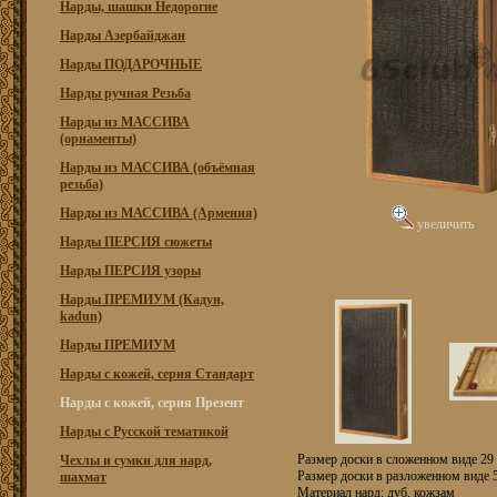
Нарды, шашки Недорогие
Нарды Азербайджан
Нарды ПОДАРОЧНЫЕ
Нарды ручная Резьба
Нарды из МАССИВА
(орнаменты)
Нарды из МАССИВА (объёмная
резьба)
Нарды из МАССИВА (Армения)
увеличить
Нарды ПЕРСИЯ сюжеты
Нарды ПЕРСИЯ узоры
Нарды ПРЕМИУМ (Кадун,
kadun)
Нарды ПРЕМИУМ
Нарды с кожей, серия Стандарт
Нарды с кожей, серия Презент
Нарды с Русской тематикой
Размер доски в сложенном виде 29 
Чехлы и сумки для нард,
Размер доски в разложенном виде 5
шахмат
Материал нард: дуб, кожзам