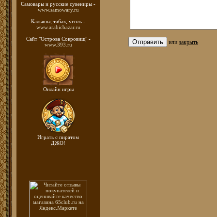
Самовары и русские
сувениры -
www.samowary.ru
Кальяны, табак, уголь -
www.arabicbazar.ru
Сайт "Острова Сокровищ" -
или
закрыть
www.393.ru
Онлайн игры
Играть с пиратом
ДЖО!