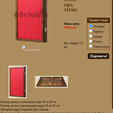
(арт.
31656)
Оцените товар!
Наша цена:
Отлично!
9590 руб.
Хорошо
Средне
Плохо
Вес товара: 3.5
Очень плохо
kg
увеличить
Размер доски в сложенном виде 29 на 50 см
Размер доски в разложенном виде 58 на 50 см
Материал нард: мореный дуб, кожзам