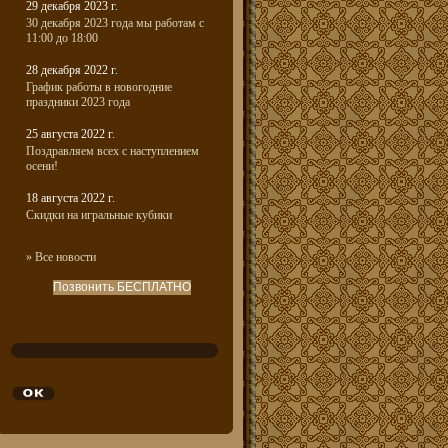
29 декабря 2023 г.
30 декабря 2023 года мы работам с
11:00 до 18:00
28 декабря 2022 г.
График работы в новогодние
праздники 2023 года
25 августа 2022 г.
Поздравляем всех с наступлением
осени!
18 августа 2022 г.
Скидки на игральные кубики
» Все новости
Позвонить БЕСПЛАТНО