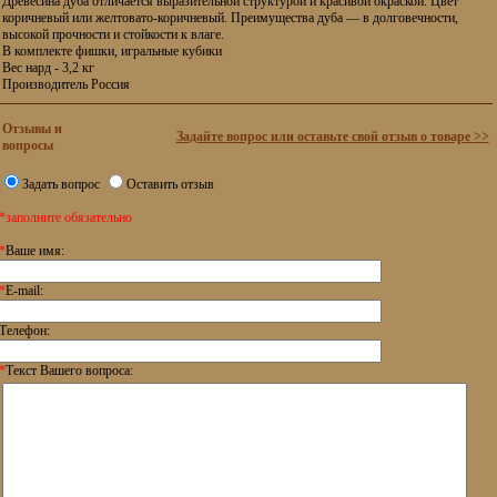
Древесина дуба отличается выразительной структурой и красивой окраской. Цвет
коричневый или желтовато-коричневый. Преимущества дуба — в долговечности,
высокой прочности и стойкости к влаге.
В комплекте фишки, игральные кубики
Вес нард - 3,2 кг
Производитель Россия
Отзывы и
Задайте вопрос или оставьте свой отзыв о товаре >>
вопросы
Задать вопрос
Оставить отзыв
*заполните обязательно
*
Ваше имя:
*
E-mail:
Телефон:
*
Текст Вашего вопроса: