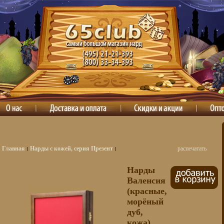
Главная
:
Нарды с кожей, серия Презент
:
распечатать
Нарды
Валенсия
(красные,
морёный
дуб,
кожа)