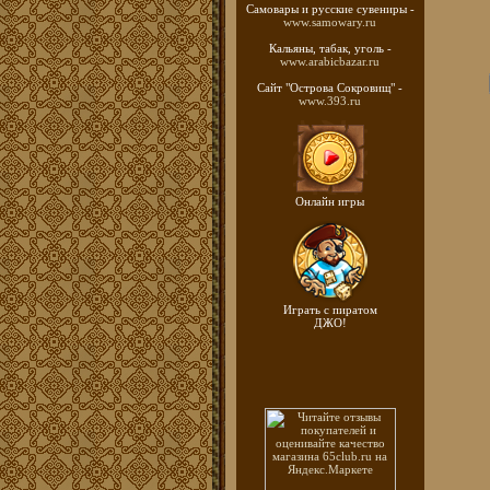
Самовары и русские
сувениры -
www.samowary.ru
Кальяны, табак, уголь -
www.arabicbazar.ru
Сайт "Острова Сокровищ" -
www.393.ru
Онлайн игры
Играть с пиратом
ДЖО!