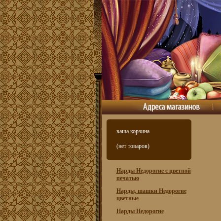
ваша корзина
(нет товаров)
Нарды Недорогие с цветной
печатью
Нарды, шашки Недорогие
цветные
Нарды Недорогие