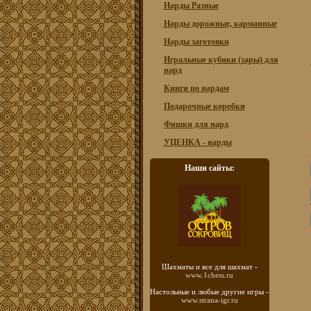
Нарды Разные
Нарды дорожные, карманные
Нарды заготовки
Игральные кубики (зары) для
нард
Книги по нардам
Подарочные коробки
Фишки для нард
УЦЕНКА - нарды
Наши сайты:
Шахматы
и все для шахмат -
www.1chess.ru
Настольные и любые
другие игры -
www.strana-igr.ru