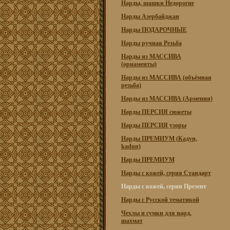
Нарды, шашки Недорогие
Нарды Азербайджан
Нарды ПОДАРОЧНЫЕ
Нарды ручная Резьба
Нарды из МАССИВА
(орнаменты)
Нарды из МАССИВА (объёмная
резьба)
Нарды из МАССИВА (Армения)
Нарды ПЕРСИЯ сюжеты
Нарды ПЕРСИЯ узоры
Нарды ПРЕМИУМ (Кадун,
kadun)
Нарды ПРЕМИУМ
Нарды с кожей, серия Стандарт
Нарды с кожей, серия Презент
Нарды с Русской тематикой
Чехлы и сумки для нард,
шахмат