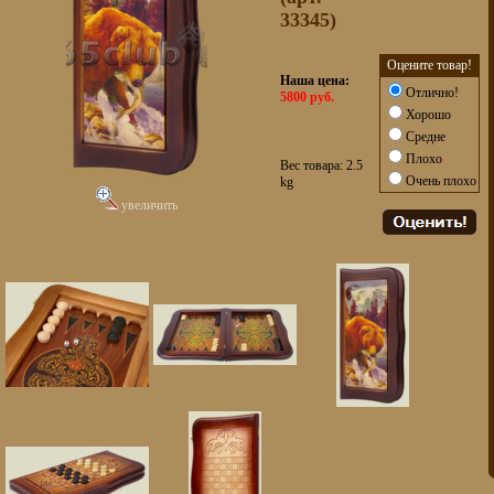
33345)
Оцените товар!
Наша цена:
Отлично!
5800 руб.
Хорошо
Средне
Плохо
Вес товара: 2.5
Очень плохо
kg
увеличить