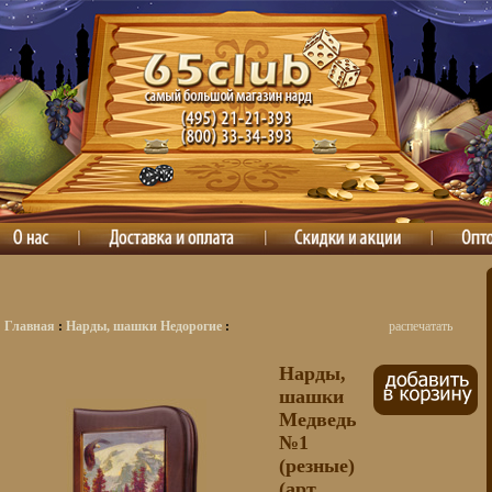
Главная
:
Нарды, шашки Недорогие
:
распечатать
Нарды,
шашки
Медведь
№1
(резные)
(арт.