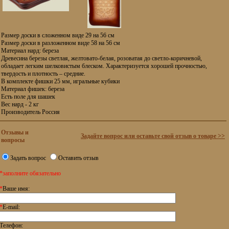
Размер доски в сложенном виде 29 на 56 см
Размер доски в разложенном виде 58 на 56 см
Материал нард: береза
Древесина березы светлая, желтовато-белая, розоватая до светло-коричневой,
обладает легким шелковистым блеском. Характеризуется хорошей прочностью,
твердость и плотность – средние.
В комплекте фишки 25 мм, игральные кубики
Материал фишек: береза
Есть поле для шашек
Вес нард - 2 кг
Производитель Россия
Отзывы и
Задайте вопрос или оставьте свой отзыв о товаре >>
вопросы
Задать вопрос
Оставить отзыв
*заполните обязательно
*
Ваше имя:
*
E-mail:
Телефон: