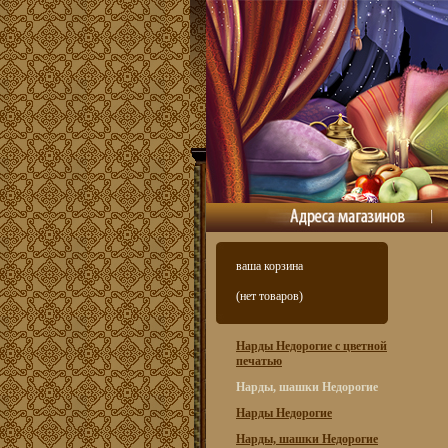
ваша корзина
(нет товаров)
Нарды Недорогие с цветной
печатью
Нарды, шашки Недорогие
Нарды Недорогие
Нарды, шашки Недорогие