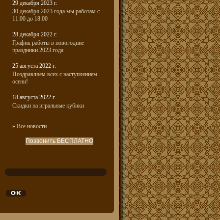
29 декабря 2023 г.
30 декабря 2023 года мы работам с
11:00 до 18:00
28 декабря 2022 г.
График работы в новогодние
праздники 2023 года
25 августа 2022 г.
Поздравляем всех с наступлением
осени!
18 августа 2022 г.
Скидки на игральные кубики
» Все новости
Позвонить БЕСПЛАТНО