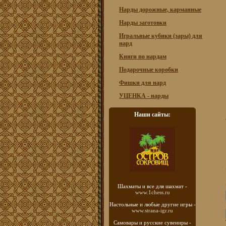
Нарды дорожные, карманные
Нарды заготовки
Игральные кубики (зары) для
нард
Книги по нардам
Подарочные коробки
Фишки для нард
УЦЕНКА - нарды
Наши сайты:
Шахматы
и все для шахмат -
www.1chess.ru
Настольные и любые
другие игры -
www.strana-igr.ru
Самовары и русские
сувениры -