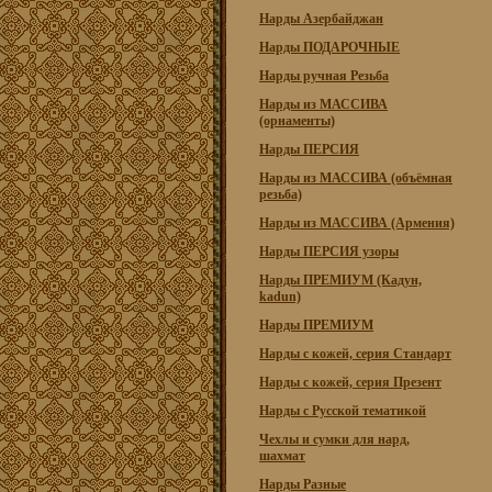
Нарды Азербайджан
Нарды ПОДАРОЧНЫЕ
Нарды ручная Резьба
Нарды из МАССИВА
(орнаменты)
Нарды ПЕРСИЯ
Нарды из МАССИВА (объёмная
резьба)
Нарды из МАССИВА (Армения)
Нарды ПЕРСИЯ узоры
Нарды ПРЕМИУМ (Кадун,
kadun)
Нарды ПРЕМИУМ
Нарды с кожей, серия Стандарт
Нарды с кожей, серия Презент
Нарды с Русской тематикой
Чехлы и сумки для нард,
шахмат
Нарды Разные