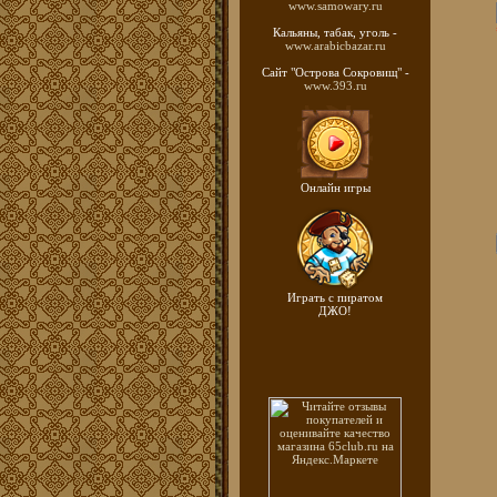
www.samowary.ru
Кальяны, табак, уголь -
www.arabicbazar.ru
Сайт "Острова Сокровищ" -
www.393.ru
Онлайн игры
Играть с пиратом
ДЖО!