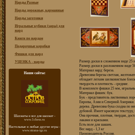
Нарды Разные
Нарды дорожные, карманные
Нарды заготовки
Игральные кубики (зары) для
нард
Книги по нардам
Подарочные коробки
Фишки для нард
Размер доски в сложенном виде 25 н
УЦЕНКА - нарды
Размер доски в разложенном виде 50
Материал нард: береза.
Наши сайты:
Древесина березы светлая, желтовато
обладает легким шелковистым блеск
твердость и плотность - средние.
В комплекте фишки 25 мм, игральны
Материал фишек: бук.
Бук - представитель лиственных по
Европы, Азии и Северной Америки. 
дерева. Древесина бука сходна по н
дубовой. Имеет красивую текстуру, 
Она прочная, плотная, твердая, дост
Шахматы
и все для шахмат -
www.1chess.ru
лаками и красками.
Есть поле для шашек.
Настольные и любые
другие игры -
Вес нард - 1,3 кг
www.strana-igr.ru
Производитель Россия.