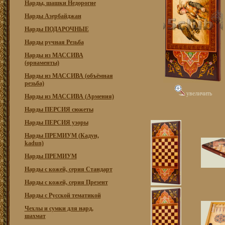
Нарды, шашки Недорогие
Нарды Азербайджан
Нарды ПОДАРОЧНЫЕ
Нарды ручная Резьба
Нарды из МАССИВА
(орнаменты)
Нарды из МАССИВА (объёмная
резьба)
увеличить
Нарды из МАССИВА (Армения)
Нарды ПЕРСИЯ сюжеты
Нарды ПЕРСИЯ узоры
Нарды ПРЕМИУМ (Кадун,
kadun)
Нарды ПРЕМИУМ
Нарды с кожей, серия Стандарт
Нарды с кожей, серия Презент
Нарды с Русской тематикой
Чехлы и сумки для нард,
шахмат