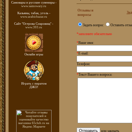
Самовары и русские
сувениры -
www.samowary.ru
Отзывы и
Зад
Кальяны, табак, уголь -
вопросы
www.arabicbazar.ru
Сайт "Острова Сокровищ" -
Задать вопрос
Оставить отзы
www.393.ru
*заполните обязательно
*
Ваше имя:
*
E-mail:
Онлайн игры
Телефон:
*
Текст Вашего вопроса:
Играть с пиратом
ДЖО!
или
закрыть