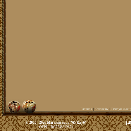
Главная
|
Контакты
|
Скидки и акц
(4
© 2005 - 2026 Магазин нард "65 Клуб"
ОГРН: 5087746312671