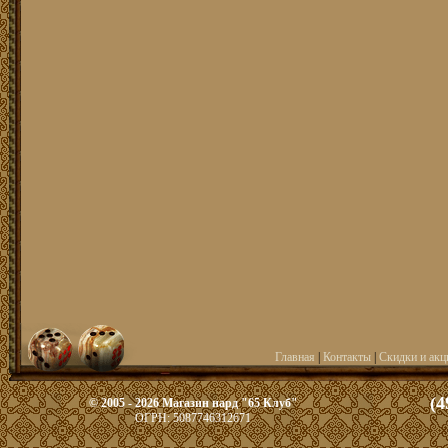
Главная
|
Контакты
|
Скидки и акц
(4
© 2005 - 2026 Магазин нард "65 Клуб"
ОГРН: 5087746312671