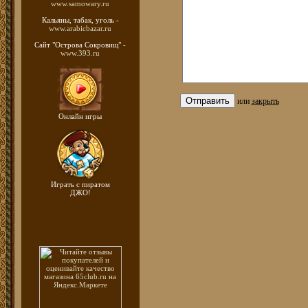
www.samowary.ru
Кальяны, табак, уголь -
www.arabicbazar.ru
Сайт "Острова Сокровищ" -
www.393.ru
или
закрыть
Онлайн игры
Играть с пиратом
ДЖО!