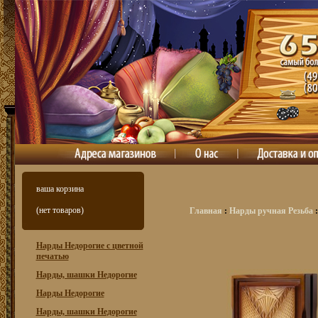
ваша корзина
(нет товаров)
Главная
:
Нарды ручная Резьба
:
Нарды Недорогие с цветной
печатью
Нарды, шашки Недорогие
Нарды Недорогие
Нарды, шашки Недорогие