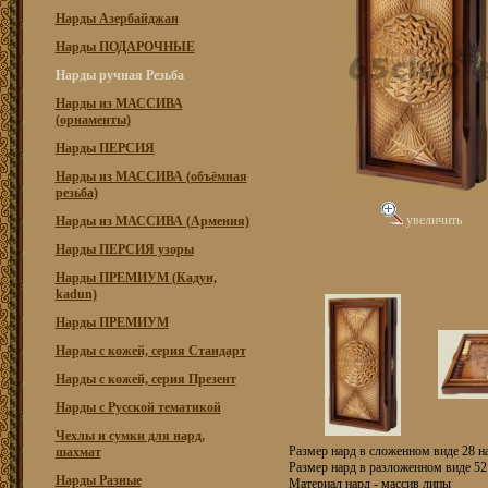
Нарды Азербайджан
Нарды ПОДАРОЧНЫЕ
Нарды ручная Резьба
Нарды из МАССИВА
(орнаменты)
Нарды ПЕРСИЯ
Нарды из МАССИВА (объёмная
резьба)
увеличить
Нарды из МАССИВА (Армения)
Нарды ПЕРСИЯ узоры
Нарды ПРЕМИУМ (Кадун,
kadun)
Нарды ПРЕМИУМ
Нарды с кожей, серия Стандарт
Нарды с кожей, серия Презент
Нарды с Русской тематикой
Чехлы и сумки для нард,
Размер нард в сложенном виде 28 на
шахмат
Размер нард в разложенном виде 52 
Нарды Разные
Материал нард - массив липы