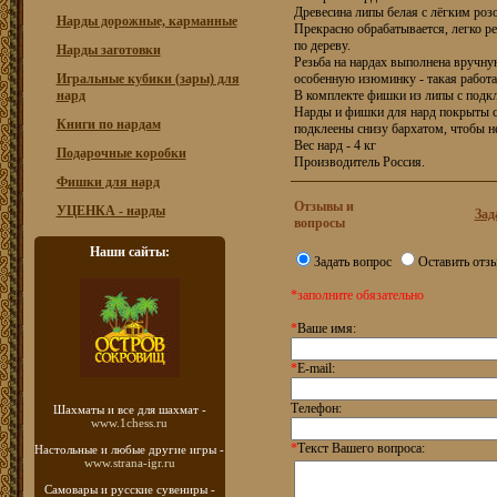
Древесина липы белая с лёгким роз
Нарды дорожные, карманные
Прекрасно обрабатывается, легко ре
по дереву.
Нарды заготовки
Резьба на нардах выполнена вручну
Игральные кубики (зары) для
особенную изюминку - такая работа
нард
В комплекте фишки из липы с подкл
Нарды и фишки для нард покрыты с
Книги по нардам
подклеены снизу бархатом, чтобы н
Вес нард - 4 кг
Подарочные коробки
Производитель Россия.
Фишки для нард
Отзывы и
УЦЕНКА - нарды
Зад
вопросы
Наши сайты:
Задать вопрос
Оставить отз
*заполните обязательно
*
Ваше имя:
*
E-mail:
Телефон:
Шахматы
и все для шахмат -
www.1chess.ru
*
Текст Вашего вопроса:
Настольные и любые
другие игры -
www.strana-igr.ru
Самовары и русские
сувениры -