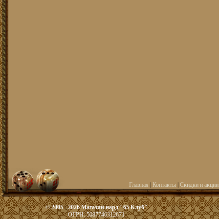
Главная
|
Контакты
|
Скидки и акции
© 2005 - 2026 Магазин нард "65 Клуб"
ОГРН: 5087746312671