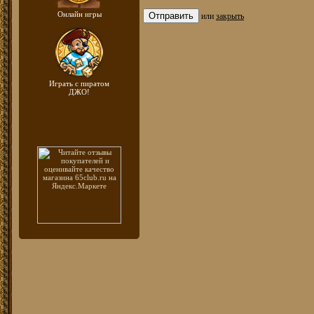
Онлайн игры
или
закрыть
Играть с пиратом
ДЖО!