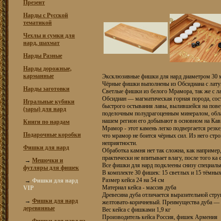
Презент
Нарды с Русской
тематикой
Чехлы и сумки для
нард, шахмат
Нарды Разные
Нарды дорожные,
карманные
Эксклюзивные фишки для нард диаметром 30 
Чёрные фишки выполнены из Обсидиана с лат
Нарды заготовки
Светлые фишки из белого Мрамора, так же с 
Обсидиан — магматическая горная порода, сост
Игральные кубики
быстрого остывания лавы, вылившейся на пове
(зары) для нард
поделочным полудрагоценным минералом, обла
нашем регион его добывают в основном на Кав
Книги по нардам
Мрамор - этот камень легко подвергается резке
Подарочные коробки
что мрамор не боится чёрных сил. Из него стро
неприятности.
Фишки для нард
Обработка камня нет так сложна, как например,
практически не впитывает влагу, после того ка 
→
Мешочки и
Все фишки для нард подклеены снизу специальн
футляры для фишек
В комплекте 30 фишек: 15 светлых и 15 тёмны
Размер кейса 24 на 54 см
→
Фишки для нард
Материал кейса - массив дуба
VIP
Древесина дуба отличается выразительной стру
→
Фишки для нард
желтовато-коричневый. Преимущества дуба — в 
деревянные
Вес кейса с фишками 1,9 кг
Производитель кейса Россия, фишек Армения