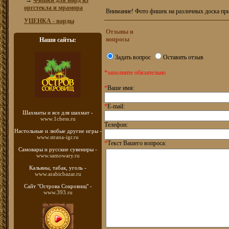
→
Фишки для нард из
оргстекла и мрамора
Внимание! Фото фишек на различных доска при
УЦЕНКА - нарды
Отзывы и
вопросы
Наши сайты:
Задать вопрос
Оставить отзыв
*заполните обязательно
*
Ваше имя:
*
E-mail:
Шахматы
и все для шахмат -
www.1chess.ru
Телефон:
Настольные и любые
другие игры -
www.strana-igr.ru
*
Текст Вашего вопроса:
Самовары и русские
сувениры -
www.samowary.ru
Кальяны, табак, уголь -
www.arabicbazar.ru
Сайт "Острова Сокровищ" -
www.393.ru