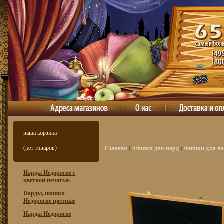
ваша корзина
(нет товаров)
Главная
:
Фишки для нард
:
Фишки для на
Нарды Недорогие с
цветной печатью
Нарды, шашки
Недорогие цветные
Нарды Недорогие