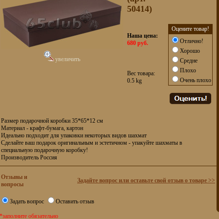
50414)
Оцените товар!
Наша цена:
Отлично!
680 руб.
Хорошо
увеличить
Средне
Плохо
Вес товара:
Очень плохо
0.5 kg
Размер подарочной коробки 35*65*12 см
Материал - крафт-бумага, картон
Идеально подходит для упаковки некоторых видов шахмат
Сделайте ваш подарок оригинальным и эстетичном - упакуйте шахматы в
специальную подарочную коробку!
Производитель Россия
Отзывы и
Задайте вопрос или оставьте свой отзыв о товаре >>
вопросы
Задать вопрос
Оставить отзыв
*заполните обязательно