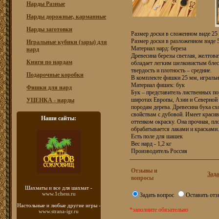
Нарды Разные
Нарды дорожные, карманные
Нарды заготовки
Размер доски в сложенном виде 25 
Размер доски в разложенном виде 5
Игральные кубики (зары) для
Материал нард: береза
нард
Древесина березы светлая, желтова
Книги по нардам
обладает легким шелковистым блес
твердость и плотность – средние.
Подарочные коробки
В комплекте фишки 25 мм, играль
Материал фишек: бук
Фишки для нард
Бук – представитель лиственных п
широтах Европы, Азии и Северной 
УЦЕНКА - нарды
породам дерева. Древесина бука с
свойствам с дубовой. Имеет краси
Наши сайты:
оттенком окраску. Она прочная, пло
обрабатывается лаками и красками.
Есть поле для шашек
Вес нард - 1,2 кг
Производитель Россия
Отзывы и
Зада
вопросы
Шахматы
и все для шахмат -
www.1chess.ru
Задать вопрос
Оставить отз
Настольные и любые
другие игры -
*заполните обязательно
www.strana-igr.ru