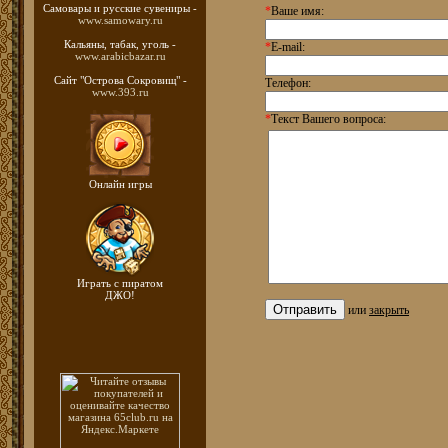
Самовары и русские
сувениры -
*
Ваше имя:
www.samowary.ru
Кальяны, табак, уголь -
*
E-mail:
www.arabicbazar.ru
Сайт "Острова Сокровищ" -
Телефон:
www.393.ru
*
Текст Вашего вопроса:
Онлайн игры
Играть с пиратом
ДЖО!
или
закрыть