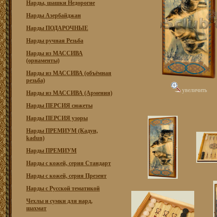
Нарды, шашки Недорогие
Нарды Азербайджан
Нарды ПОДАРОЧНЫЕ
Нарды ручная Резьба
Нарды из МАССИВА
(орнаменты)
Нарды из МАССИВА (объёмная
резьба)
увеличить
Нарды из МАССИВА (Армения)
Нарды ПЕРСИЯ сюжеты
Нарды ПЕРСИЯ узоры
Нарды ПРЕМИУМ (Кадун,
kadun)
Нарды ПРЕМИУМ
Нарды с кожей, серия Стандарт
Нарды с кожей, серия Презент
Нарды с Русской тематикой
Чехлы и сумки для нард,
шахмат