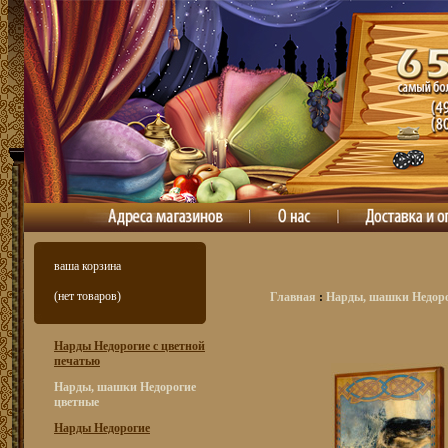
ваша корзина
(нет товаров)
Главная
:
Нарды, шашки Недоро
Нарды Недорогие с цветной
печатью
Нарды, шашки Недорогие
цветные
Нарды Недорогие