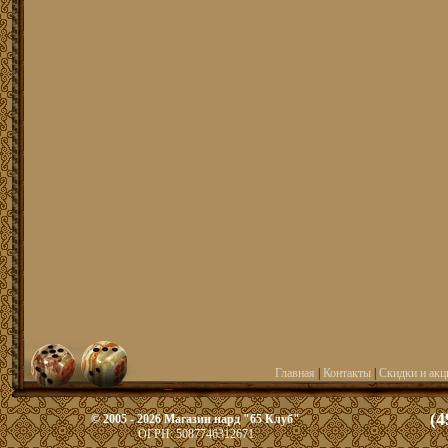
Главная
|
Контакты
|
Скидки и акц
(4
© 2005 - 2026 Магазин нард "65 Клуб"
ОГРН: 5087746312671