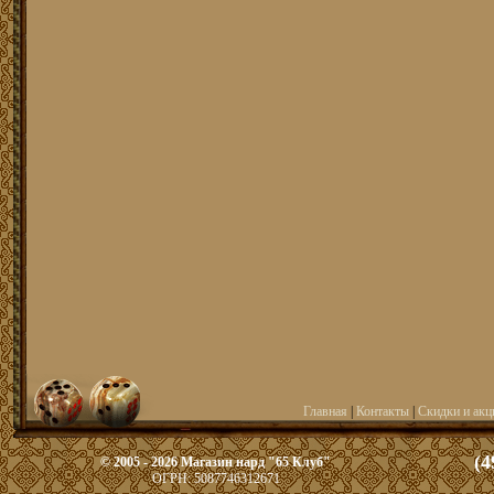
Главная
|
Контакты
|
Скидки и акц
(4
© 2005 - 2026 Магазин нард "65 Клуб"
ОГРН: 5087746312671