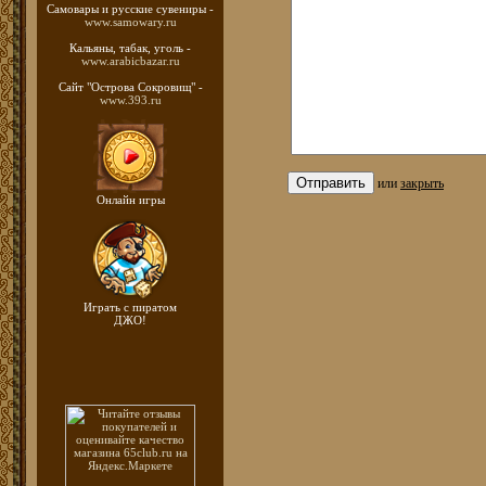
Самовары и русские
сувениры -
www.samowary.ru
Кальяны, табак, уголь -
www.arabicbazar.ru
Сайт "Острова Сокровищ" -
www.393.ru
или
закрыть
Онлайн игры
Играть с пиратом
ДЖО!