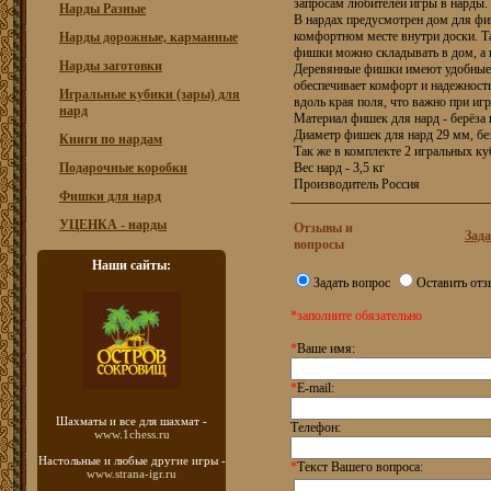
запросам любителей игры в нарды.
Нарды Разные
В нардах предусмотрен дом для фиш
комфортном месте внутри доски. Та
Нарды дорожные, карманные
фишки можно складывать в дом, а н
Нарды заготовки
Деревянные фишки имеют удобные д
обеспечивает комфорт и надежност
Игральные кубики (зары) для
вдоль края поля, что важно при иг
нард
Материал фишек для нард - берёза 
Диаметр фишек для нард 29 мм, бе
Книги по нардам
Так же в комплекте 2 игральных ку
Подарочные коробки
Вес нард - 3,5 кг
Производитель Россия
Фишки для нард
УЦЕНКА - нарды
Отзывы и
Зада
вопросы
Наши сайты:
Задать вопрос
Оставить отз
*заполните обязательно
*
Ваше имя:
*
E-mail:
Шахматы
и все для шахмат -
Телефон:
www.1chess.ru
Настольные и любые
другие игры -
*
Текст Вашего вопроса:
www.strana-igr.ru