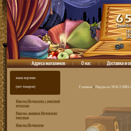
ваша корзина
(нет товаров)
Главная
:
Нарды из МАССИВА (о
Нарды Недорогие с цветной
печатью
Нарды, шашки Недорогие
цветные
Нарды Недорогие