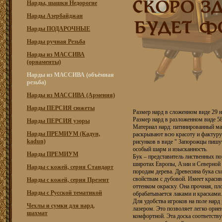
Нарды, шашки Недорогие
Нарды Азербайджан
Нарды ПОДАРОЧНЫЕ
Нарды ручная Резьба
Нарды из МАССИВА
(орнаменты)
Нарды из МАССИВА (объёмная
резьба)
Нарды из МАССИВА (Армения)
Нарды ПЕРСИЯ сюжеты
Размер нард в сложенном виде 29 н
Размер нард в разложенном виде 58
Нарды ПЕРСИЯ узоры
Материал нард: патинированный мас
Нарды ПРЕМИУМ (Кадун,
раскрывают всю красоту и фактуру
kadun)
рисунков в виде " Запорожцы пишут
особый шарм и изысканность.
Нарды ПРЕМИУМ
Бук – представитель лиственных п
широтах Европы, Азии и Северной 
Нарды с кожей, серия Стандарт
породам дерева. Древесина бука с
свойствам с дубовой. Имеет краси
Нарды с кожей, серия Презент
оттенком окраску. Она прочная, пло
Нарды с Русской тематикой
обрабатывается лаками и красками.
Для удобства игроков на поле на
Чехлы и сумки для нард,
лазером. Это позволяет легко ориен
шахмат
комфортной. Эта доска соответств