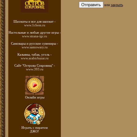
или
закрыть
Шахматы
и все для шахмат -
www.1chess.ru
Настольные и любые
другие игры -
www.strana-igr.ru
Самовары и русские
сувениры -
www.samowary.ru
Кальяны, табак, уголь -
www.arabicbazar.ru
Сайт "Острова Сокровищ" -
www.393.ru
Онлайн игры
Играть с пиратом
ДЖО!