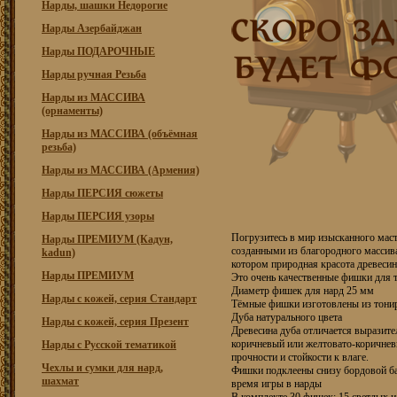
Нарды, шашки Недорогие
Нарды Азербайджан
Нарды ПОДАРОЧНЫЕ
Нарды ручная Резьба
Нарды из МАССИВА
(орнаменты)
Нарды из МАССИВА (объёмная
резьба)
Нарды из МАССИВА (Армения)
Нарды ПЕРСИЯ сюжеты
Нарды ПЕРСИЯ узоры
Погрузитесь в мир изысканного мас
Нарды ПРЕМИУМ (Кадун,
созданными из благородного массива
kadun)
котором природная красота древесин
Нарды ПРЕМИУМ
Это очень качественные фишки для 
Диаметр фишек для нард 25 мм
Нарды с кожей, серия Стандарт
Тёмные фишки изготовлены из тонир
Дуба натурального цвета
Нарды с кожей, серия Презент
Древесина дуба отличается выразите
коричневый или желтовато-коричнев
Нарды с Русской тематикой
прочности и стойкости к влаге.
Чехлы и сумки для нард,
Фишки подклеены снизу бордовой ба
шахмат
время игры в нарды