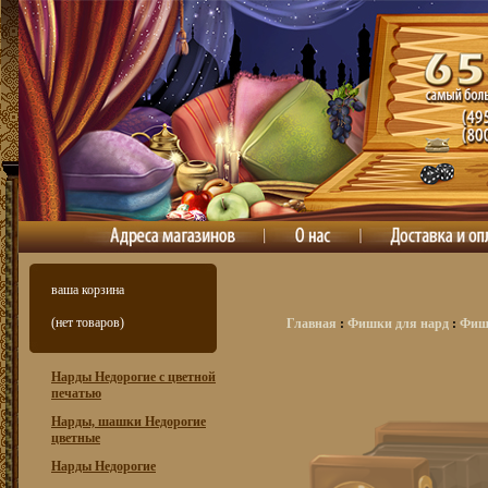
ваша корзина
(нет товаров)
Главная
:
Фишки для нард
:
Фишк
Нарды Недорогие с цветной
печатью
Нарды, шашки Недорогие
цветные
Нарды Недорогие