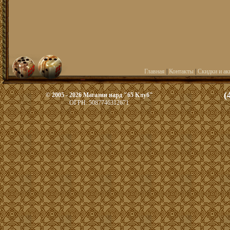
Главная
|
Контакты
|
Скидки и ак
(
© 2005 - 2026 Магазин нард "65 Клуб"
ОГРН: 5087746312671