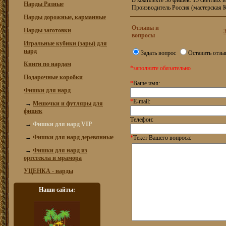
В комплекте 30 фишек: 15 светлых и
Нарды Разные
Производитель Россия (мастерская 
Нарды дорожные, карманные
Отзывы и
Нарды заготовки
вопросы
Игральные кубики (зары) для
нард
Задать вопрос
Оставить отзы
Книги по нардам
*заполните обязательно
Подарочные коробки
*
Ваше имя:
Фишки для нард
*
E-mail:
→
Мешочки и футляры для
фишек
Телефон:
→
Фишки для нард VIP
→
Фишки для нард деревянные
*
Текст Вашего вопроса:
→
Фишки для нард из
оргстекла и мрамора
УЦЕНКА - нарды
Наши сайты: