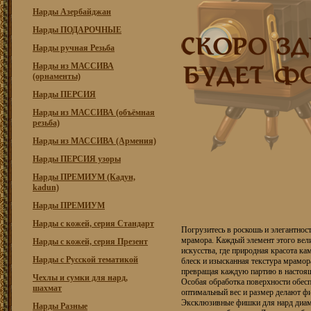
Нарды Азербайджан
Нарды ПОДАРОЧНЫЕ
Нарды ручная Резьба
Нарды из МАССИВА
(орнаменты)
Нарды ПЕРСИЯ
Нарды из МАССИВА (объёмная
резьба)
Нарды из МАССИВА (Армения)
Нарды ПЕРСИЯ узоры
Нарды ПРЕМИУМ (Кадун,
kadun)
Нарды ПРЕМИУМ
Нарды с кожей, серия Стандарт
Погрузитесь в роскошь и элегантнос
мрамора. Каждый элемент этого вел
Нарды с кожей, серия Презент
искусства, где природная красота к
Нарды с Русской тематикой
блеск и изысканная текстура мрамор
превращая каждую партию в настоящ
Чехлы и сумки для нард,
Особая обработка поверхности обесп
шахмат
оптимальный вес и размер делают ф
Эксклюзивные фишки для нард диаме
Нарды Разные