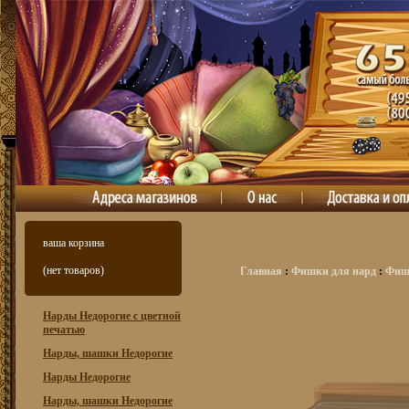
ваша корзина
(нет товаров)
Главная
:
Фишки для нард
:
Фишк
Нарды Недорогие с цветной
печатью
Нарды, шашки Недорогие
Нарды Недорогие
Нарды, шашки Недорогие