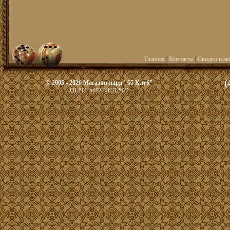
Главная
|
Контакты
|
Скидки и ак
(
© 2005 - 2026 Магазин нард "65 Клуб"
ОГРН: 5087746312671