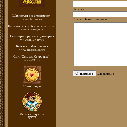
Телефон:
Шахматы
и все для шахмат -
www.1chess.ru
*
Текст Вашего вопроса:
Настольные и любые
другие игры -
www.strana-igr.ru
Самовары и русские
сувениры -
www.samowary.ru
Кальяны, табак, уголь -
www.arabicbazar.ru
Сайт "Острова Сокровищ" -
www.393.ru
или
закрыть
Онлайн игры
Играть с пиратом
ДЖО!