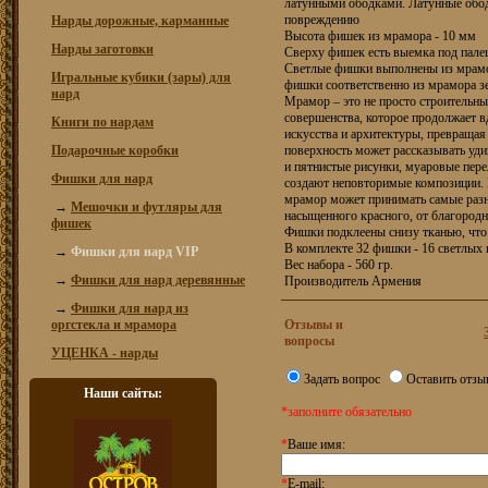
латунными ободками. Латунные обо
повреждению
Нарды дорожные, карманные
Высота фишек из мрамора - 10 мм
Нарды заготовки
Сверху фишек есть выемка под пале
Светлые фишки выполнены из мрамо
Игральные кубики (зары) для
фишки соответственно из мрамора з
нард
Мрамор – это не просто строительны
совершенства, которое продолжает 
Книги по нардам
искусства и архитектуры, превращая
Подарочные коробки
поверхность может рассказывать уди
и пятнистые рисунки, муаровые пер
Фишки для нард
создают неповторимые композиции.
мрамор может принимать самые разно
→
Мешочки и футляры для
насыщенного красного, от благородн
фишек
Фишки подклеены снизу тканью, что
В комплекте 32 фишки - 16 светлых и
→
Фишки для нард VIP
Вес набора - 560 гр.
→
Фишки для нард деревянные
Производитель Армения
→
Фишки для нард из
оргстекла и мрамора
Отзывы и
вопросы
УЦЕНКА - нарды
Задать вопрос
Оставить отзы
Наши сайты:
*заполните обязательно
*
Ваше имя:
*
E-mail: