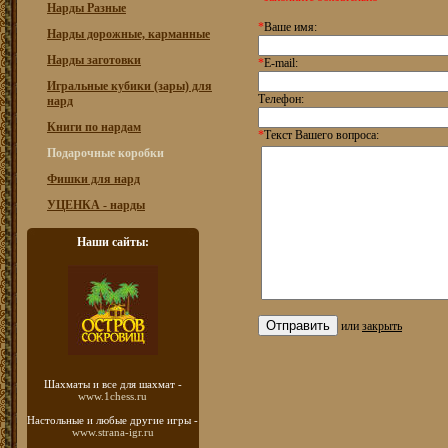
Нарды Разные
*
Ваше имя:
Нарды дорожные, карманные
Нарды заготовки
*
E-mail:
Игральные кубики (зары) для
Телефон:
нард
Книги по нардам
*
Текст Вашего вопроса:
Подарочные коробки
Фишки для нард
УЦЕНКА - нарды
Наши сайты:
или
закрыть
Шахматы
и все для шахмат -
www.1chess.ru
Настольные и любые
другие игры -
www.strana-igr.ru