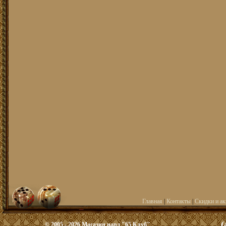
Главная
|
Контакты
|
Скидки и а
(
© 2005 - 2026 Магазин нард "65 Клуб"