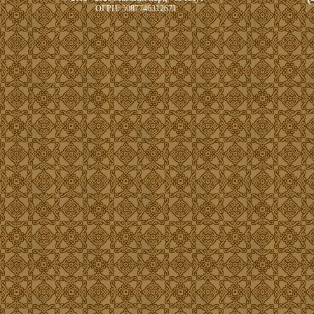
ОГРН: 5087746312671