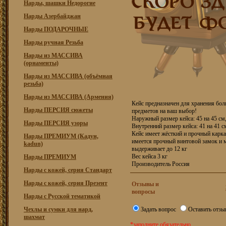
Нарды, шашки Недорогие
Нарды Азербайджан
Нарды ПОДАРОЧНЫЕ
Нарды ручная Резьба
Нарды из МАССИВА
(орнаменты)
Нарды из МАССИВА (объёмная
резьба)
Нарды из МАССИВА (Армения)
Кейс предназначен для хранения бо
Нарды ПЕРСИЯ сюжеты
предметов на ваш выбор!
Наружный размер кейса: 45 на 45 см
Нарды ПЕРСИЯ узоры
Внутренний размер кейса: 41 на 41 с
Кейс имеет жёсткий и прочный карка
Нарды ПРЕМИУМ (Кадун,
имеется прочный винтовой замок и м
kadun)
выдерживает до 12 кг
Вес кейса 3 кг
Нарды ПРЕМИУМ
Производитель Россия
Нарды с кожей, серия Стандарт
Нарды с кожей, серия Презент
Отзывы и
вопросы
Нарды с Русской тематикой
Чехлы и сумки для нард,
Задать вопрос
Оставить отзы
шахмат
*заполните обязательно