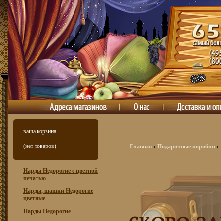
ваша корзина
(нет товаров)
Главная
:
Подарочные коробки
:
Нарды Недорогие с цветной
печатью
Нарды, шашки Недорогие
цветные
Нарды Недорогие