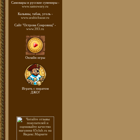
Самовары и русские
сувениры -
www.samowary.ru
Кальяны, табак, уголь -
www.arabicbazar.ru
Сайт "Острова Сокровищ" -
www.393.ru
Онлайн игры
Играть с пиратом
ДЖО!