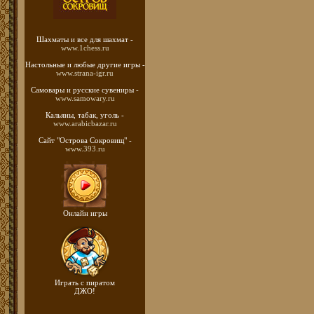
Шахматы
и все для шахмат -
www.1chess.ru
Настольные и любые
другие игры -
www.strana-igr.ru
Самовары и русские
сувениры -
www.samowary.ru
Кальяны, табак, уголь -
www.arabicbazar.ru
Сайт "Острова Сокровищ" -
www.393.ru
Онлайн игры
Играть с пиратом
ДЖО!