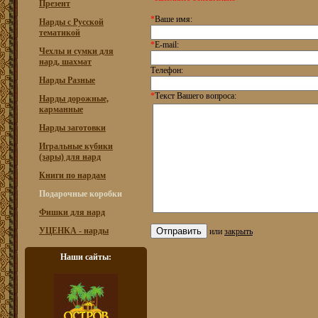
Презент
*
Ваше имя:
Нарды с Русской
тематикой
*
E-mail:
Чехлы и сумки для
нард, шахмат
Телефон:
Нарды Разные
*
Текст Вашего вопроса:
Нарды дорожные,
карманные
Нарды заготовки
Игральные кубики
(зары) для нард
Книги по нардам
Подарочные коробки
Фишки для нард
УЦЕНКА - нарды
или
закрыть
Наши сайты: