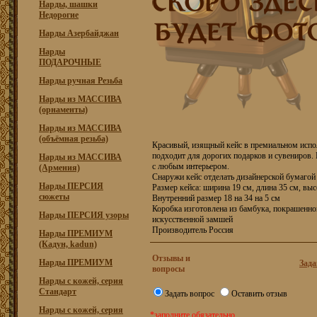
Нарды, шашки
Недорогие
Нарды Азербайджан
Нарды
ПОДАРОЧНЫЕ
Нарды ручная Резьба
Нарды из МАССИВА
(орнаменты)
Нарды из МАССИВА
(объёмная резьба)
Красивый, изящный кейс в премиальном испол
подходит для дорогих подарков и сувениров.
Нарды из МАССИВА
с любым интерьером.
(Армения)
Снаружи кейс отделать дизайнерской бумагой 
Нарды ПЕРСИЯ
Размер кейса: ширина 19 см, длина 35 см, вы
сюжеты
Внутренний размер 18 на 34 на 5 см
Коробка изготовлена из бамбука, покрашенног
Нарды ПЕРСИЯ узоры
искусственной замшей
Производитель Россия
Нарды ПРЕМИУМ
(Кадун, kadun)
Отзывы и
Нарды ПРЕМИУМ
Зада
вопросы
Нарды с кожей, серия
Стандарт
Задать вопрос
Оставить отзыв
Нарды с кожей, серия
*заполните обязательно