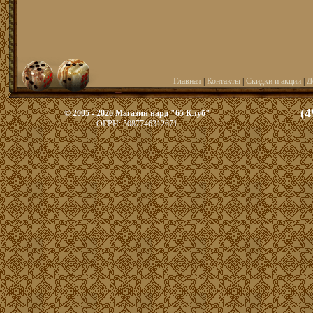
Главная
|
Контакты
|
Скидки и акции
|
Д
(4
© 2005 - 2026 Магазин нард "65 Клуб"
ОГРН: 5087746312671