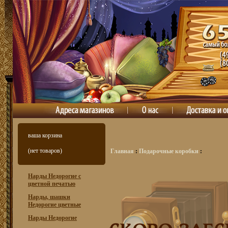
ваша корзина
(нет товаров)
Главная
:
Подарочные коробки
:
Нарды Недорогие с
цветной печатью
Нарды, шашки
Недорогие цветные
Нарды Недорогие