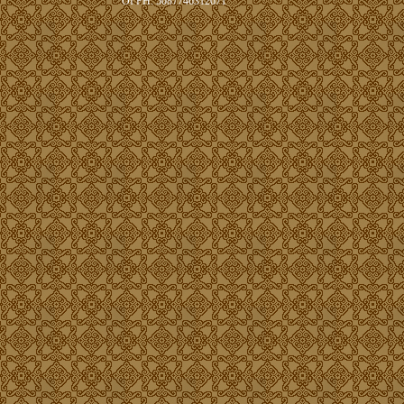
ОГРН: 5087746312671