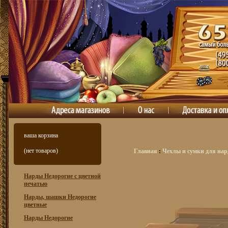
ваша корзина
(нет товаров)
Главная
:
Чехлы и сумки для нар
Нарды Недорогие с цветной
печатью
Нарды, шашки Недорогие
цветные
Нарды Недорогие