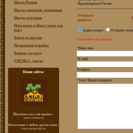
Нарды Разные
Производитель Россия
Нарды дорожные, карманные
Отзывы и
З
Нарды заготовки
вопросы
Игральные кубики (зары) для
нард
Задать вопрос
Оставить отзы
Книги по нардам
*заполните обязательно
Подарочные коробки
*
Ваше имя:
Фишки для нард
*
E-mail:
УЦЕНКА - нарды
Телефон:
Наши сайты:
*
Текст Вашего вопроса:
Шахматы
и все для шахмат -
www.1chess.ru
Настольные и любые
другие игры -
www.strana-igr.ru