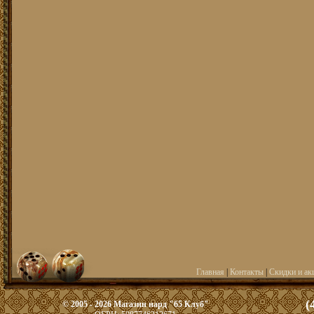
Главная
|
Контакты
|
Скидки и ак
(
© 2005 - 2026 Магазин нард "65 Клуб"