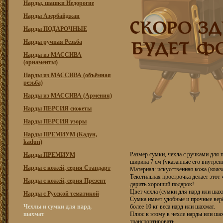
Нарды, шашки Недорогие
Нарды Азербайджан
Нарды ПОДАРОЧНЫЕ
Нарды ручная Резьба
Нарды из МАССИВА
(орнаменты)
Нарды из МАССИВА (объёмная
резьба)
Нарды из МАССИВА (Армения)
Нарды ПЕРСИЯ сюжеты
Нарды ПЕРСИЯ узоры
Нарды ПРЕМИУМ (Кадун,
kadun)
Размер сумки, чехла с ручками для п
Нарды ПРЕМИУМ
ширина 7 см (указанные его внутрен
Нарды с кожей, серия Стандарт
Материал: искусственная кожа (кожз
Текстильная прострочка делает этот
Нарды с кожей, серия Презент
дарить хороший подарок!
Цвет чехла (сумки для нард или шах
Нарды с Русской тематикой
Сумка имеет удобные и прочные вер
Чехлы и сумки для нард,
более 10 кг веса нард или шахмат.
шахмат
Плюс к этому в чехле нарды или шахм
транспортировать.