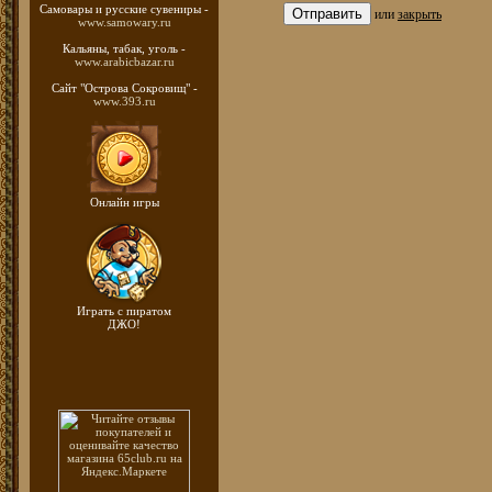
Самовары и русские
сувениры -
или
закрыть
www.samowary.ru
Кальяны, табак, уголь -
www.arabicbazar.ru
Сайт "Острова Сокровищ" -
www.393.ru
Онлайн игры
Играть с пиратом
ДЖО!