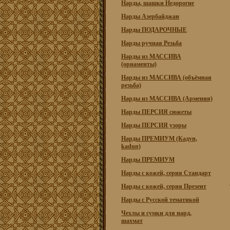
Нарды, шашки Недорогие
Нарды Азербайджан
Нарды ПОДАРОЧНЫЕ
Нарды ручная Резьба
Нарды из МАССИВА
(орнаменты)
Нарды из МАССИВА (объёмная
резьба)
Нарды из МАССИВА (Армения)
Нарды ПЕРСИЯ сюжеты
Нарды ПЕРСИЯ узоры
Нарды ПРЕМИУМ (Кадун,
kadun)
Нарды ПРЕМИУМ
Нарды с кожей, серия Стандарт
Нарды с кожей, серия Презент
Нарды с Русской тематикой
Чехлы и сумки для нард,
шахмат