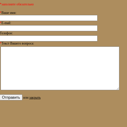
*заполните обязательно
*
Ваше имя:
*
E-mail:
Телефон:
*
Текст Вашего вопроса:
или
закрыть