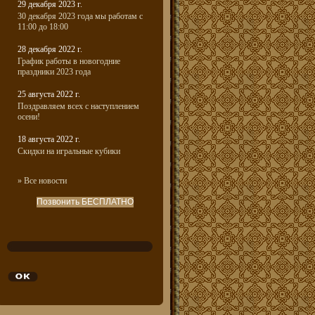
29 декабря 2023 г.
30 декабря 2023 года мы работам с
11:00 до 18:00
28 декабря 2022 г.
График работы в новогодние
праздники 2023 года
25 августа 2022 г.
Поздравляем всех с наступлением
осени!
18 августа 2022 г.
Скидки на игральные кубики
» Все новости
Позвонить БЕСПЛАТНО