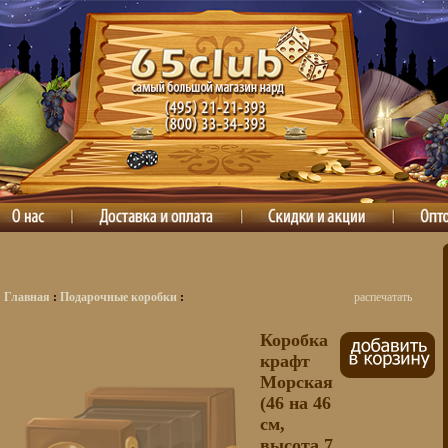
Главная
:
Подарочные коробки
:
распечатать
Коробка
крафт
Морская
(46 на 46
см,
высота 7