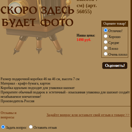
см) (арт.
56055)
Оцените товар!
Отлично!
Наша цена:
Хорошо
1490 руб.
Средне
Плохо
Очень плохо
Размер подарочной коробки 46 на 46 см, высота 7 см
Материал - крафт-бумага, картон
Коробка идеально подходит для упаковки шахмат
Превратите обычный подарок в эстетичный - изысканная упаковка для шахмат создаёт
незабываемое впечатление!
Производитель Россия
Отзывы и
Задайте вопрос или оставьте свой отзыв о товаре >>
вопросы
Задать вопрос
Оставить отзыв