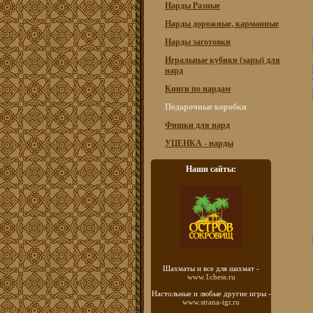
Нарды Разные
Нарды дорожные, карманные
Нарды заготовки
Игральные кубики (зары) для
нард
Книги по нардам
Подарочные коробки
Фишки для нард
УЦЕНКА - нарды
Наши сайты:
Шахматы
и все для шахмат -
www.1chess.ru
Настольные и любые
другие игры -
www.strana-igr.ru