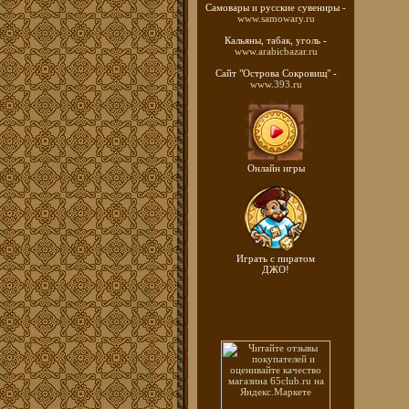
Самовары и русские
сувениры -
www.samowary.ru
Кальяны, табак, уголь -
www.arabicbazar.ru
Сайт "Острова Сокровищ" -
www.393.ru
Онлайн игры
Играть с пиратом
ДЖО!