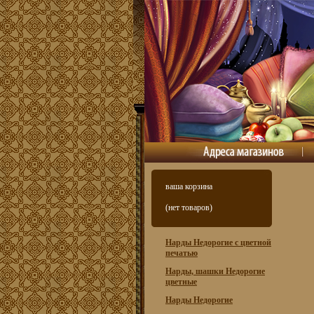
ваша корзина
(нет товаров)
Нарды Недорогие с цветной
печатью
Нарды, шашки Недорогие
цветные
Нарды Недорогие