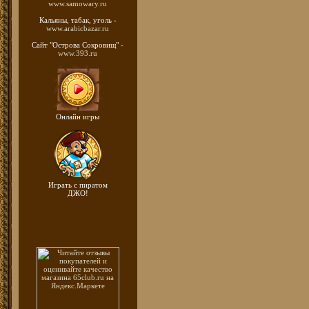
www.samowary.ru
Кальяны, табак, уголь -
www.arabicbazar.ru
Сайт "Острова Сокровищ" -
www.393.ru
Онлайн игры
Играть с пиратом
ДЖО!