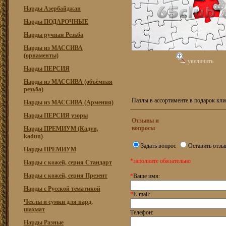
Нарды Азербайджан
Нарды ПОДАРОЧНЫЕ
Нарды ручная Резьба
Нарды из МАССИВА
(орнаменты)
увеличить
Нарды ПЕРСИЯ
Нарды из МАССИВА (объёмная
резьба)
Пазлы в ассортименте в подарок кл
Нарды из МАССИВА (Армения)
Нарды ПЕРСИЯ узоры
Отзывы и
вопросы
Нарды ПРЕМИУМ (Кадун,
kadun)
Задать вопрос
Оставить отзы
Нарды ПРЕМИУМ
*заполните обязательно
Нарды с кожей, серия Стандарт
Нарды с кожей, серия Презент
*
Ваше имя:
Нарды с Русской тематикой
*
E-mail:
Чехлы и сумки для нард,
шахмат
Телефон:
Нарды Разные