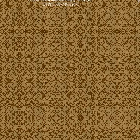
ОГРН: 5087746312671