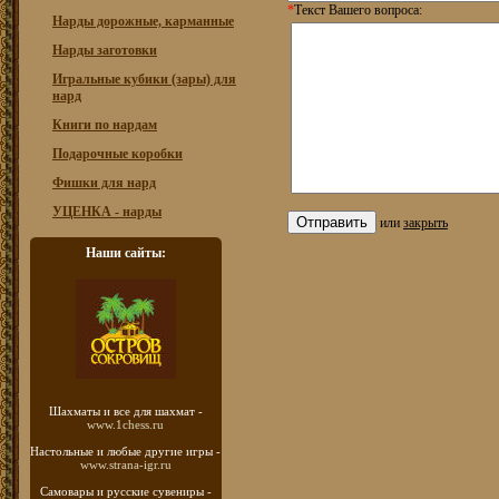
*
Текст Вашего вопроса:
Нарды дорожные, карманные
Нарды заготовки
Игральные кубики (зары) для
нард
Книги по нардам
Подарочные коробки
Фишки для нард
УЦЕНКА - нарды
или
закрыть
Наши сайты:
Шахматы
и все для шахмат -
www.1chess.ru
Настольные и любые
другие игры -
www.strana-igr.ru
Самовары и русские
сувениры -