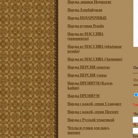
Нарды, шашки Недорогие
Нарды Азербайджан
Нарды ПОДАРОЧНЫЕ
Нарды ручная Резьба
Нарды из МАССИВА
(орнаменты)
Нарды из МАССИВА (объёмная
резьба)
Нарды из МАССИВА (Армения)
Нарды ПЕРСИЯ сюжеты
Пи
Нарды ПЕРСИЯ узоры
От
Нарды ПРЕМИУМ (Кадун,
во
kadun)
Нарды ПРЕМИУМ
Нарды с кожей, серия Стандарт
*за
Нарды с кожей, серия Презент
*
Ва
Нарды с Русской тематикой
*
E-
Чехлы и сумки для нард,
шахмат
Тел