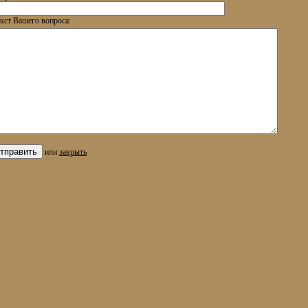
кст Вашего вопроса:
или
закрыть