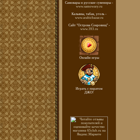
Самовары и русские
сувениры -
www.samowary.ru
Кальяны, табак, уголь -
www.arabicbazar.ru
Сайт "Острова Сокровищ" -
www.393.ru
Онлайн игры
Играть с пиратом
ДЖО!