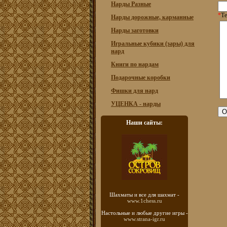
Нарды Разные
*
Те
Нарды дорожные, карманные
Нарды заготовки
Игральные кубики (зары) для
нард
Книги по нардам
Подарочные коробки
Фишки для нард
УЦЕНКА - нарды
Наши сайты:
Шахматы
и все для шахмат -
www.1chess.ru
Настольные и любые
другие игры -
www.strana-igr.ru