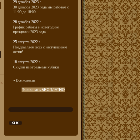
29 декабря 2023 г.
30 декабря 2023 года мы работам с
11:00 до 18:00
28 декабря 2022 г.
График работы в новогодние
праздники 2023 года
25 августа 2022 г.
Поздравляем всех с наступлением
осени!
18 августа 2022 г.
Скидки на игральные кубики
» Все новости
>>
Позвонить БЕСПЛАТНО