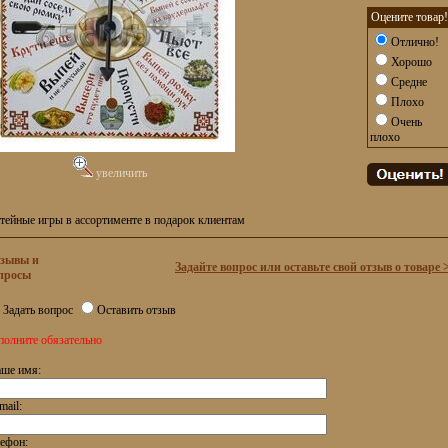
Оцените товар!
Отлично!
Хорошо
Средне
Плохо
Очень
плохо
увеличить
тейные игры в ассортименте в подарок клиентам
зывы и
Задайте вопрос или оставьте свой отзыв о товаре 
просы
Задать вопрос
Оставить отзыв
полните обязательно
ше имя:
mail:
ефон: