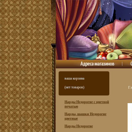
ваша корзина
(нет товаров)
Г
Нарды Недорогие с цветной
печатью
Нарды, шашки Недорогие
цветные
Нарды Недорогие