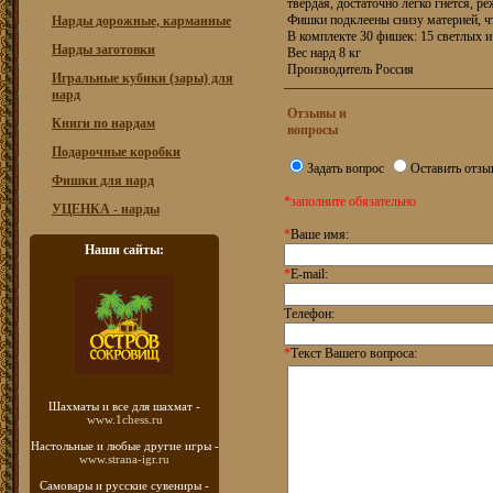
твердая, достаточно легко гнется, р
Фишки подклеены снизу материей, ч
Нарды дорожные, карманные
В комплекте 30 фишек: 15 светлых и
Нарды заготовки
Вес нард 8 кг
Производитель Россия
Игральные кубики (зары) для
нард
Отзывы и
Книги по нардам
вопросы
Подарочные коробки
Задать вопрос
Оставить отзы
Фишки для нард
*заполните обязательно
УЦЕНКА - нарды
*
Ваше имя:
Наши сайты:
*
E-mail:
Телефон:
*
Текст Вашего вопроса:
Шахматы
и все для шахмат -
www.1chess.ru
Настольные и любые
другие игры -
www.strana-igr.ru
Самовары и русские
сувениры -