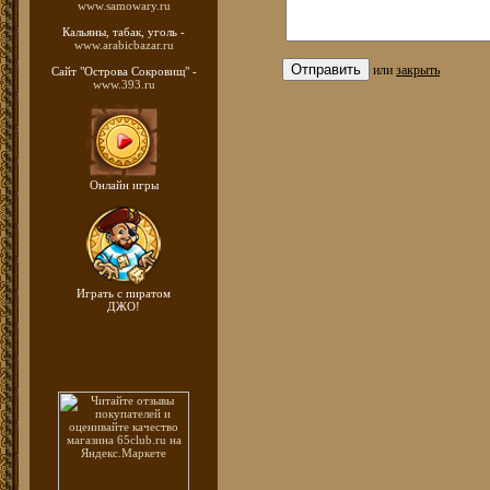
www.samowary.ru
Кальяны, табак, уголь -
www.arabicbazar.ru
или
закрыть
Сайт "Острова Сокровищ" -
www.393.ru
Онлайн игры
Играть с пиратом
ДЖО!