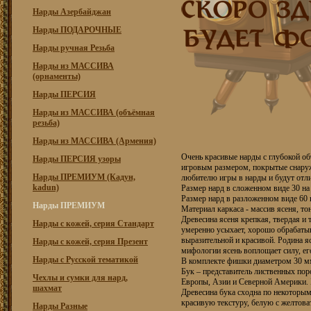
Нарды Азербайджан
Нарды ПОДАРОЧНЫЕ
Нарды ручная Резьба
Нарды из МАССИВА
(орнаменты)
Нарды ПЕРСИЯ
Нарды из МАССИВА (объёмная
резьба)
Нарды из МАССИВА (Армения)
Очень красивые нарды с глубокой об
Нарды ПЕРСИЯ узоры
игровым размером, покрытые снару
Нарды ПРЕМИУМ (Кадун,
любителю игры в нарды и будут отл
kadun)
Размер нард в сложенном виде 30 на
Размер нард в разложенном виде 60 
Нарды ПРЕМИУМ
Материал каркаса - массив ясеня, то
Древесина ясеня крепкая, твердая и
Нарды с кожей, серия Стандарт
умеренно усыхает, хорошо обрабатыв
выразительной и красивой. Родина я
Нарды с кожей, серия Презент
мифологии ясень воплощает силу, ег
Нарды с Русской тематикой
В комплекте фишки диаметром 30 мм 
Бук – представитель лиственных по
Чехлы и сумки для нард,
Европы, Азии и Северной Америки. 
шахмат
Древесина бука сходна по некоторы
красивую текстуру, белую с желтова
Нарды Разные