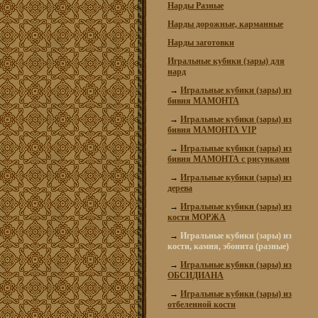
Нарды Разные
Нарды дорожные, карманные
Нарды заготовки
Игральные кубики (зары) для
нард
→
Игральные кубики (зары) из
бивня МАМОНТА
→
Игральные кубики (зары) из
бивня МАМОНТА VIP
→
Игральные кубики (зары) из
бивня МАМОНТА с рисунками
→
Игральные кубики (зары) из
дерева
→
Игральные кубики (зары) из
кости МОРЖА
→
Игральные кубики (зары) из
кости, камня, эбонита (разные)
→
Игральные кубики (зары) из
ОБСИДИАНА
→
Игральные кубики (зары) из
отбеленной кости