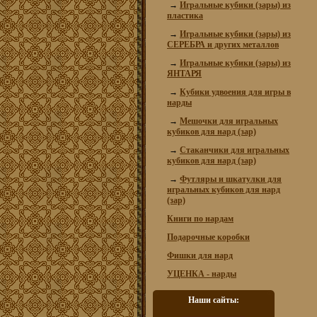
→
Игральные кубики (зары) из
пластика
→
Игральные кубики (зары) из
СЕРЕБРА и других металлов
→
Игральные кубики (зары) из
ЯНТАРЯ
→
Кубики удвоения для игры в
нарды
→
Мешочки для игральных
кубиков для нард (зар)
→
Стаканчики для игральных
кубиков для нард (зар)
→
Футляры и шкатулки для
игральных кубиков для нард
(зар)
Книги по нардам
Подарочные коробки
Фишки для нард
УЦЕНКА - нарды
Наши сайты: