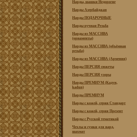
Нарды, шашки Недорогие
Нарды Азербайджан
Нарды ПОДАРОЧНЫЕ
Нарды ручная Резьба
Нарды из МАССИВА
(орнаменты)
Нарды из МАССИВА (объёмная
резьба)
Нарды из МАССИВА (Армения)
Нарды ПЕРСИЯ сюжеты
Нарды ПЕРСИЯ узоры
Нарды ПРЕМИУМ (Кадун,
kadun)
Нарды ПРЕМИУМ
Нарды с кожей, серия Стандарт
Нарды с кожей, серия Презент
Нарды с Русской тематикой
Чехлы и сумки для нард,
шахмат