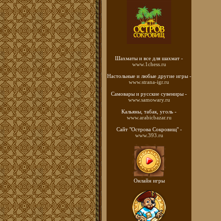
Шахматы
и все для шахмат -
www.1chess.ru
Настольные и любые
другие игры -
www.strana-igr.ru
Самовары и русские
сувениры -
www.samowary.ru
Кальяны, табак, уголь -
www.arabicbazar.ru
Сайт "Острова Сокровищ" -
www.393.ru
Онлайн игры