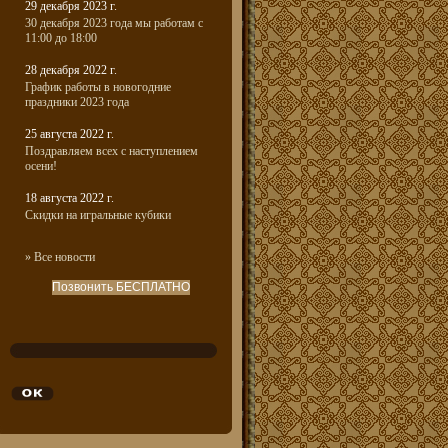
29 декабря 2023 г.
30 декабря 2023 года мы работам с
11:00 до 18:00
28 декабря 2022 г.
График работы в новогодние
праздники 2023 года
25 августа 2022 г.
Поздравляем всех с наступлением
осени!
18 августа 2022 г.
Скидки на игральные кубики
» Все новости
Позвонить БЕСПЛАТНО