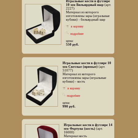
Игральные кости в футляре
10 мм Бильярдный шар
(арт.
2227)
Материал из которого
изготовлены зары (игральные
кубики) - бильярдный шар
в корзину
подробнее
цена:
550 руб.
Игральные кости в футляре 10
мм Светлые (прямые)
(арт.
51077)
Материал из которого
изготовлены зары (игральные
кубики) - кость
в корзину
подробнее
цена:
990 руб.
Игральные кости в футляре 14
мм Фортуна (кость)
(арт.
16000)
Материал кость