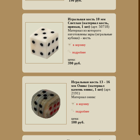
190 руб.
Игральная кость 10 мм
Светлая (материал кость,
прямая, 1 шт)
(арт. 50718)
Материал из которого
изготовлены зары (игральные
кубики) - кость
в корзину
подробнее
цена:
390 руб.
Игральная кость 13 - 16
мм Оникс (материал
камень оникс, 1 шт)
(арт.
2191)
Материал оникс
в корзину
подробнее
цена:
100 руб.