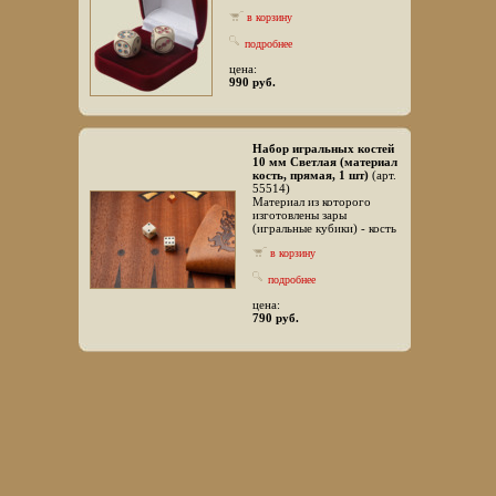
в корзину
подробнее
цена:
990 руб.
Набор игральных костей
10 мм Светлая (материал
кость, прямая, 1 шт)
(арт.
55514)
Материал из которого
изготовлены зары
(игральные кубики) - кость
в корзину
подробнее
цена:
790 руб.