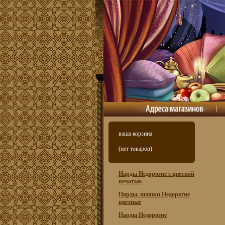
ваша корзина
(нет товаров)
Нарды Недорогие с цветной
печатью
Нарды, шашки Недорогие
цветные
Нарды Недорогие