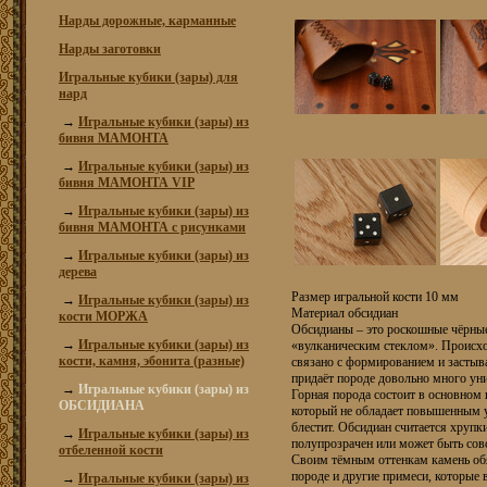
Нарды дорожные, карманные
Нарды заготовки
Игральные кубики (зары) для
нард
→
Игральные кубики (зары) из
бивня МАМОНТА
→
Игральные кубики (зары) из
бивня МАМОНТА VIP
→
Игральные кубики (зары) из
бивня МАМОНТА с рисунками
→
Игральные кубики (зары) из
дерева
Размер игральной кости 10 мм
→
Игральные кубики (зары) из
Материал обсидиан
кости МОРЖА
Обсидианы – это роскошные чёрны
→
Игральные кубики (зары) из
«вулканическим стеклом». Происхо
кости, камня, эбонита (разные)
связано с формированием и застыв
придаёт породе довольно много уни
→
Игральные кубики (зары) из
Горная порода состоит в основном 
ОБСИДИАНА
который не обладает повышенным у
блестит. Обсидиан считается хрупк
→
Игральные кубики (зары) из
полупрозрачен или может быть сов
отбеленной кости
Своим тёмным оттенкам камень обя
породе и другие примеси, которые 
→
Игральные кубики (зары) из