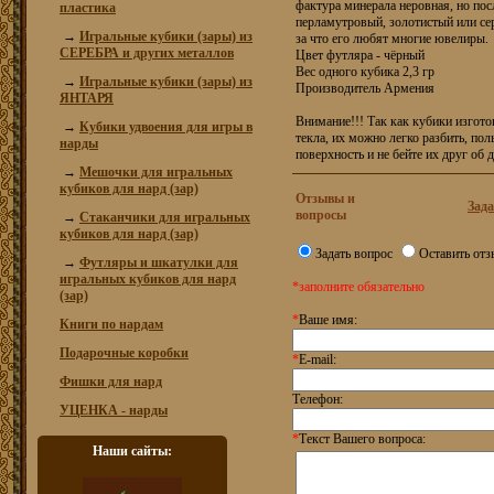
фактура минерала неровная, но пос
пластика
перламутровый, золотистый или се
→
Игральные кубики (зары) из
за что его любят многие ювелиры.
СЕРЕБРА и других металлов
Цвет футляра - чёрный
Вес одного кубика 2,3 гр
→
Игральные кубики (зары) из
Производитель Армения
ЯНТАРЯ
Внимание!!! Так как кубики изгото
→
Кубики удвоения для игры в
текла, их можно легко разбить, пол
нарды
поверхность и не бейте их друг об 
→
Мешочки для игральных
кубиков для нард (зар)
Отзывы и
Зада
вопросы
→
Стаканчики для игральных
кубиков для нард (зар)
Задать вопрос
Оставить отз
→
Футляры и шкатулки для
игральных кубиков для нард
*заполните обязательно
(зар)
*
Ваше имя:
Книги по нардам
Подарочные коробки
*
E-mail:
Фишки для нард
Телефон:
УЦЕНКА - нарды
*
Текст Вашего вопроса:
Наши сайты: