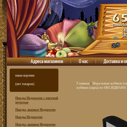
ваша корзина
Главная
:
Игральные кубики (за
(нет товаров)
кубики (зары) из ОБСИДИАНА
Нарды Недорогие с цветной
печатью
Нарды, шашки Недорогие
Нарды Недорогие
Нарды, шашки Недорогие