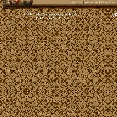
Главная
|
Контакты
|
Скидки и акц
(4
© 2005 - 2026 Магазин нард "65 Клуб"
ОГРН: 5087746312671