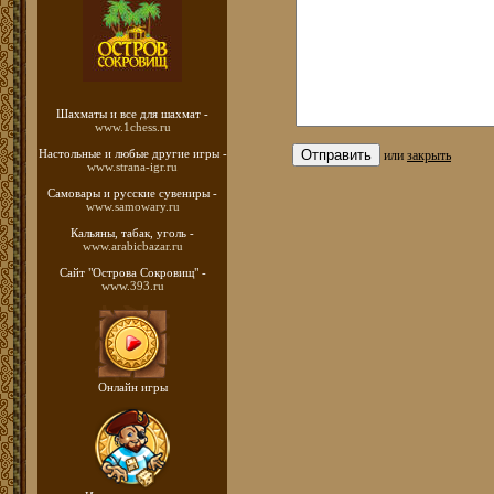
Шахматы
и все для шахмат -
www.1chess.ru
Настольные и любые
другие игры -
или
закрыть
www.strana-igr.ru
Самовары и русские
сувениры -
www.samowary.ru
Кальяны, табак, уголь -
www.arabicbazar.ru
Сайт "Острова Сокровищ" -
www.393.ru
Онлайн игры