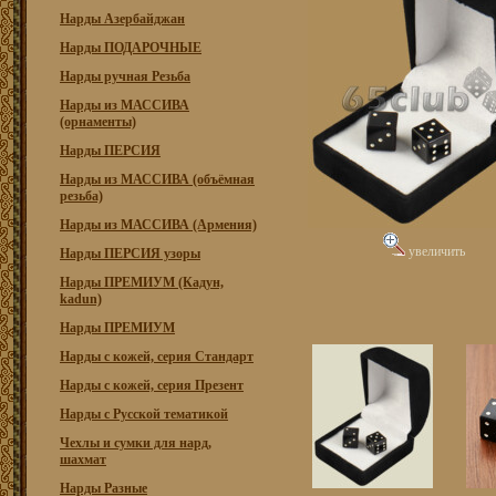
Нарды Азербайджан
Нарды ПОДАРОЧНЫЕ
Нарды ручная Резьба
Нарды из МАССИВА
(орнаменты)
Нарды ПЕРСИЯ
Нарды из МАССИВА (объёмная
резьба)
Нарды из МАССИВА (Армения)
увеличить
Нарды ПЕРСИЯ узоры
Нарды ПРЕМИУМ (Кадун,
kadun)
Нарды ПРЕМИУМ
Нарды с кожей, серия Стандарт
Нарды с кожей, серия Презент
Нарды с Русской тематикой
Чехлы и сумки для нард,
шахмат
Нарды Разные