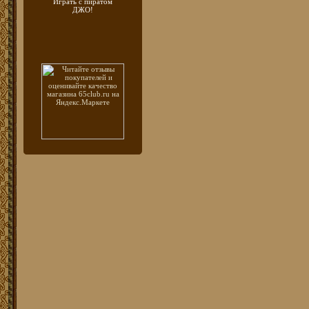
Играть с пиратом
ДЖО!