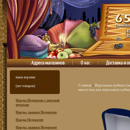
ваша корзина
Главная
:
Игральные кубики (за
(нет товаров)
шкатулки для игральных кубико
Нарды Недорогие с цветной
печатью
Нарды, шашки Недорогие
Нарды Недорогие
Нарды, шашки Недорогие