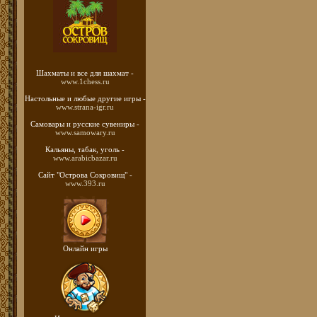
Шахматы
и все для шахмат -
www.1chess.ru
Настольные и любые
другие игры -
www.strana-igr.ru
Самовары и русские
сувениры -
www.samowary.ru
Кальяны, табак, уголь -
www.arabicbazar.ru
Сайт "Острова Сокровищ" -
www.393.ru
Онлайн игры