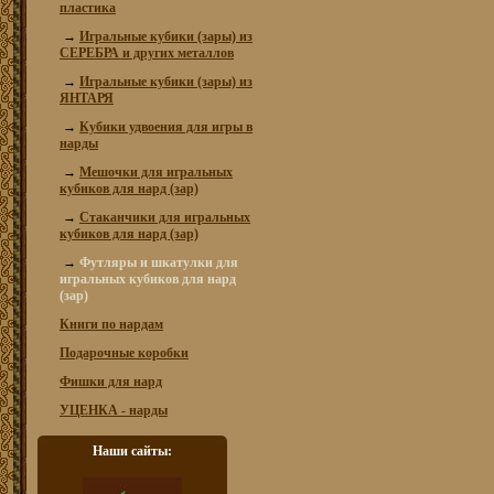
пластика
→
Игральные кубики (зары) из
СЕРЕБРА и других металлов
→
Игральные кубики (зары) из
ЯНТАРЯ
→
Кубики удвоения для игры в
нарды
→
Мешочки для игральных
кубиков для нард (зар)
→
Стаканчики для игральных
кубиков для нард (зар)
→
Футляры и шкатулки для
игральных кубиков для нард
(зар)
Книги по нардам
Подарочные коробки
Фишки для нард
УЦЕНКА - нарды
Наши сайты: