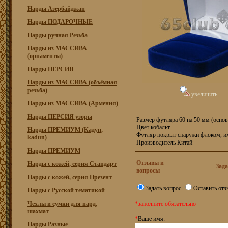
Нарды Азербайджан
Нарды ПОДАРОЧНЫЕ
Нарды ручная Резьба
Нарды из МАССИВА
(орнаменты)
Нарды ПЕРСИЯ
Нарды из МАССИВА (объёмная
резьба)
увеличить
Нарды из МАССИВА (Армения)
Нарды ПЕРСИЯ узоры
Размер футляра 60 на 50 мм (основ
Цвет кобальт
Нарды ПРЕМИУМ (Кадун,
Футляр покрыт снаружи флоком, 
kadun)
Производитель Китай
Нарды ПРЕМИУМ
Отзывы и
Нарды с кожей, серия Стандарт
Зада
вопросы
Нарды с кожей, серия Презент
Задать вопрос
Оставить отз
Нарды с Русской тематикой
Чехлы и сумки для нард,
*заполните обязательно
шахмат
*
Ваше имя:
Нарды Разные