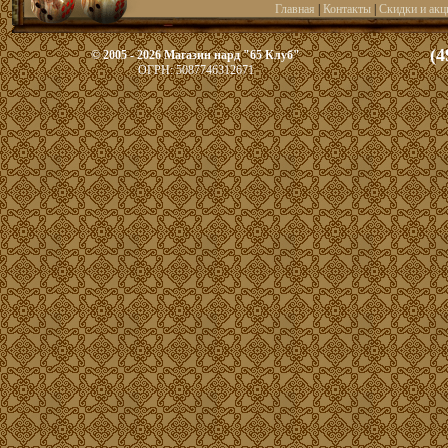
Главная
|
Контакты
|
Скидки и акц
(4
© 2005 - 2026 Магазин нард "65 Клуб"
ОГРН: 5087746312671