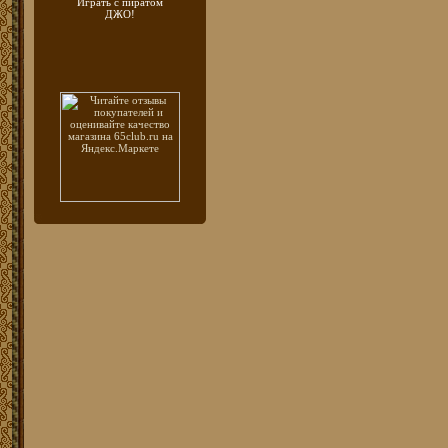
Играть с пиратом
ДЖО!