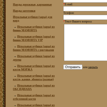
*
E-mail:
Нарды дорожные, карманные
Нарды заготовки
Телефон:
Игральные кубики (зары) для
нард
*
Текст Вашего вопроса:
→
Игральные кубики (зары) из
бивня МАМОНТА
→
Игральные кубики (зары) из
бивня МАМОНТА VIP
→
Игральные кубики (зары) из
бивня МАМОНТА с рисунками
→
Игральные кубики (зары) из
дерева
→
Игральные кубики (зары) из
или
закрыть
кости МОРЖА
→
Игральные кубики (зары) из
кости, камня, эбонита (разные)
→
Игральные кубики (зары) из
ОБСИДИАНА
→
Игральные кубики (зары) из
отбеленной кости
→
Игральные кубики (зары) из