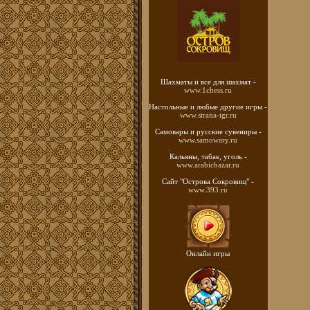
Шахматы
и все для шахмат -
www.1chess.ru
Настольные и любые
другие игры -
www.strana-igr.ru
Самовары и русские
сувениры -
www.samowary.ru
Кальяны, табак, уголь -
www.arabicbazar.ru
Сайт "Острова Сокровищ" -
www.393.ru
Онлайн игры