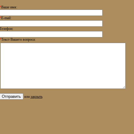
*
Ваше имя:
*
E-mail:
Телефон:
*
Текст Вашего вопроса:
или
закрыть