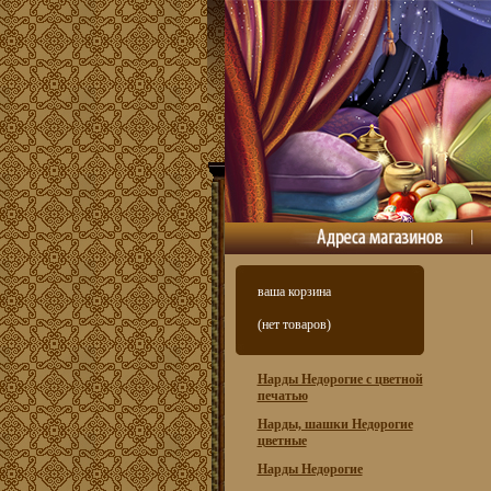
ваша корзина
(нет товаров)
Нарды Недорогие с цветной
печатью
Нарды, шашки Недорогие
цветные
Нарды Недорогие