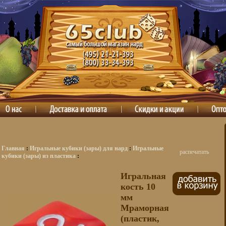
Главная
:
Игральные кубики (зары) для нард
:
Игральные
распечатать
кубики (зары) из пластика
:
Игральная
кость 10
мм
Мраморная
(пластик,