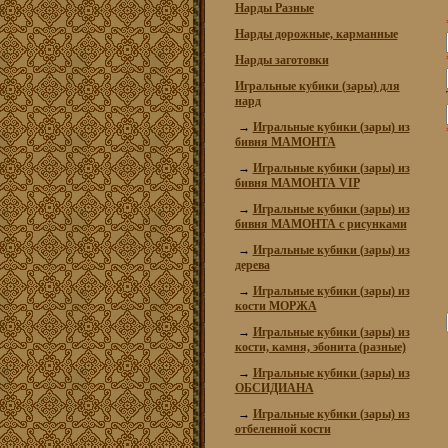
Нарды Разные
Нарды дорожные, карманные
Нарды заготовки
Игральные кубики (зары) для
нард
→
Игральные кубики (зары) из
бивня МАМОНТА
→
Игральные кубики (зары) из
бивня МАМОНТА VIP
→
Игральные кубики (зары) из
бивня МАМОНТА с рисунками
→
Игральные кубики (зары) из
дерева
→
Игральные кубики (зары) из
кости МОРЖА
→
Игральные кубики (зары) из
кости, камня, эбонита (разные)
→
Игральные кубики (зары) из
ОБСИДИАНА
→
Игральные кубики (зары) из
отбеленной кости