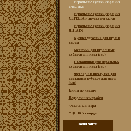
→
Игральные кубики (зары) из
пластика
→
Игральные кубики (зары) из
СЕРЕБРА и других металлов
→
Игральные кубики (зары) из
ЯНТАРЯ
→
Кубики удвоения для игры в
нарды
→
Мешочки для игральных
кубиков для нард (зар)
→
Стаканчики для игральных
кубиков для нард (зар)
→
Футляры и шкатулки для
игральных кубиков для нард
(зар)
Книги по нардам
Подарочные коробки
Фишки для нард
УЦЕНКА - нарды
Наши сайты: