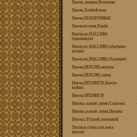
Нарды, шашки Недорогие
Нарды Азербайджан
Нарды ПОДАРОЧНЫЕ
Нарды ручная Резьба
Нарды из МАССИВА
(орнаменты)
Нарды из МАССИВА (объёмная
резьба)
Нарды из МАССИВА (Армения)
Нарды ПЕРСИЯ сюжеты
Нарды ПЕРСИЯ узоры
Нарды ПРЕМИУМ (Кадун,
kadun)
Нарды ПРЕМИУМ
Нарды с кожей, серия Стандарт
Нарды с кожей, серия Презент
Нарды с Русской тематикой
Чехлы и сумки для нард,
шахмат