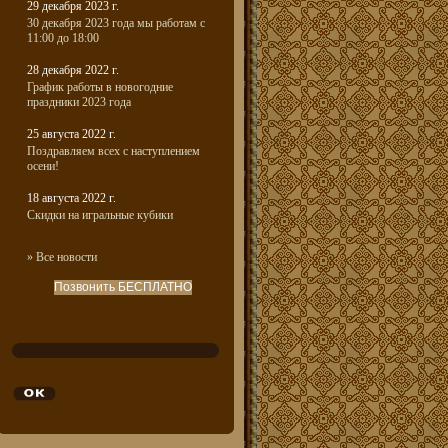
29 декабря 2023 г.
30 декабря 2023 года мы работам с
11:00 до 18:00
28 декабря 2022 г.
График работы в новогодние
праздники 2023 года
25 августа 2022 г.
Поздравляем всех с наступлением
осени!
18 августа 2022 г.
Скидки на игральные кубики
» Все новости
Позвонить БЕСПЛАТНО