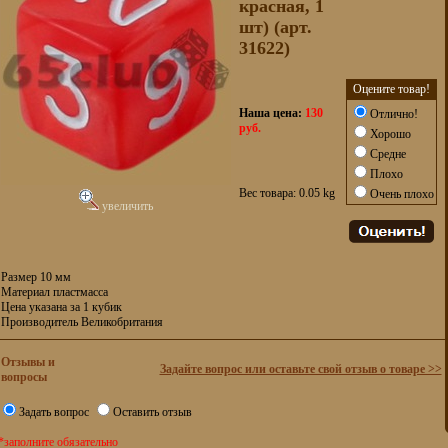
красная, 1
шт) (арт.
31622)
Оцените товар!
Наша цена:
130
Отлично!
руб.
Хорошо
Средне
Плохо
Вес товара: 0.05 kg
Очень плохо
увеличить
Размер 10 мм
Материал пластмасса
Цена указана за 1 кубик
Производитель Великобритания
Отзывы и
Задайте вопрос или оставьте свой отзыв о товаре >>
вопросы
Задать вопрос
Оставить отзыв
*заполните обязательно