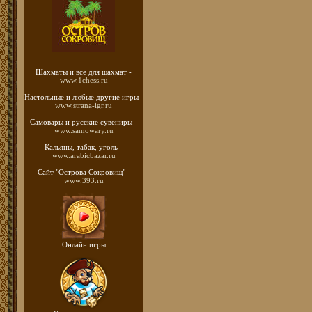
Шахматы
и все для шахмат -
www.1chess.ru
Настольные и любые
другие игры -
www.strana-igr.ru
Самовары и русские
сувениры -
www.samowary.ru
Кальяны, табак, уголь -
www.arabicbazar.ru
Сайт "Острова Сокровищ" -
www.393.ru
Онлайн игры