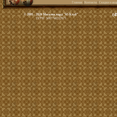
Главная
|
Контакты
|
Скидки и акц
(4
© 2005 - 2026 Магазин нард "65 Клуб"
ОГРН: 5087746312671