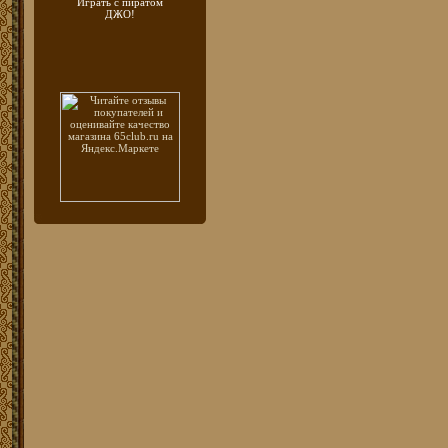
Играть с пиратом
ДЖО!