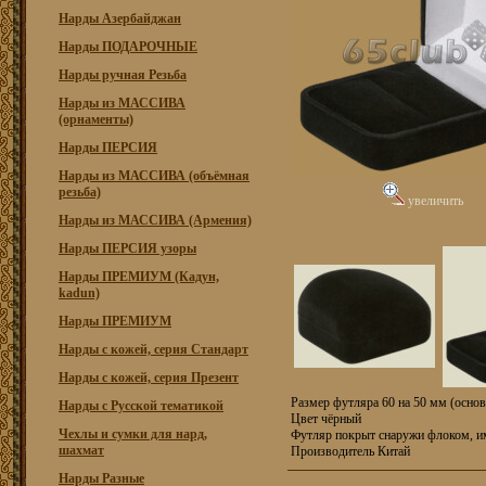
Нарды Азербайджан
Нарды ПОДАРОЧНЫЕ
Нарды ручная Резьба
Нарды из МАССИВА
(орнаменты)
Нарды ПЕРСИЯ
Нарды из МАССИВА (объёмная
резьба)
увеличить
Нарды из МАССИВА (Армения)
Нарды ПЕРСИЯ узоры
Нарды ПРЕМИУМ (Кадун,
kadun)
Нарды ПРЕМИУМ
Нарды с кожей, серия Стандарт
Нарды с кожей, серия Презент
Размер футляра 60 на 50 мм (основ
Нарды с Русской тематикой
Цвет чёрный
Чехлы и сумки для нард,
Футляр покрыт снаружи флоком, 
шахмат
Производитель Китай
Нарды Разные