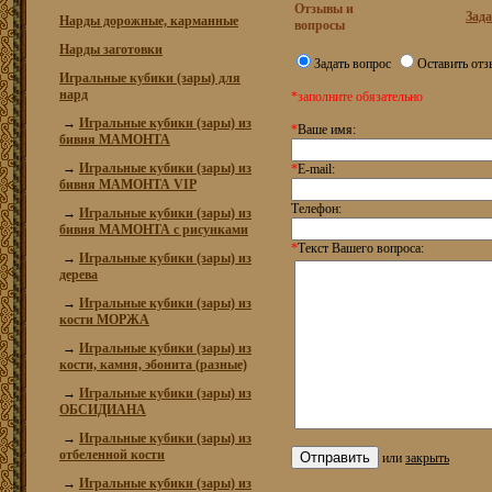
Отзывы и
Зада
Нарды дорожные, карманные
вопросы
Нарды заготовки
Задать вопрос
Оставить отз
Игральные кубики (зары) для
нард
*заполните обязательно
→
Игральные кубики (зары) из
*
Ваше имя:
бивня МАМОНТА
→
Игральные кубики (зары) из
*
E-mail:
бивня МАМОНТА VIP
Телефон:
→
Игральные кубики (зары) из
бивня МАМОНТА с рисунками
*
Текст Вашего вопроса:
→
Игральные кубики (зары) из
дерева
→
Игральные кубики (зары) из
кости МОРЖА
→
Игральные кубики (зары) из
кости, камня, эбонита (разные)
→
Игральные кубики (зары) из
ОБСИДИАНА
→
Игральные кубики (зары) из
отбеленной кости
или
закрыть
→
Игральные кубики (зары) из