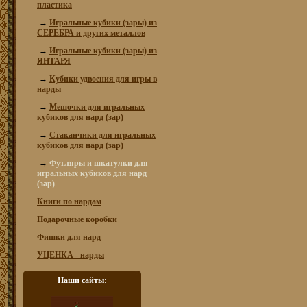
пластика
→
Игральные кубики (зары) из
СЕРЕБРА и других металлов
→
Игральные кубики (зары) из
ЯНТАРЯ
→
Кубики удвоения для игры в
нарды
→
Мешочки для игральных
кубиков для нард (зар)
→
Стаканчики для игральных
кубиков для нард (зар)
→
Футляры и шкатулки для
игральных кубиков для нард
(зар)
Книги по нардам
Подарочные коробки
Фишки для нард
УЦЕНКА - нарды
Наши сайты: