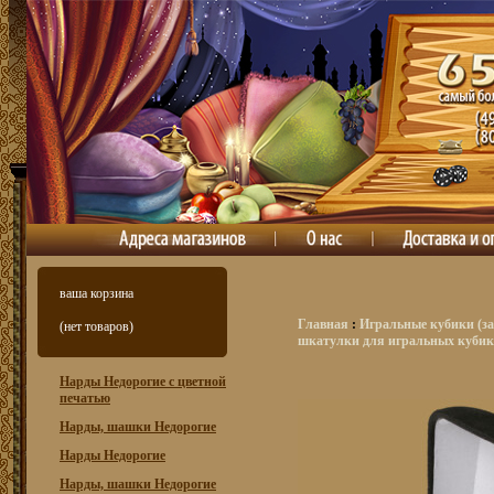
ваша корзина
Главная
:
Игральные кубики (за
(нет товаров)
шкатулки для игральных кубико
Нарды Недорогие с цветной
печатью
Нарды, шашки Недорогие
Нарды Недорогие
Нарды, шашки Недорогие