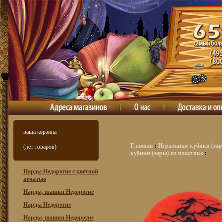
ваша корзина
Главная
:
Игральные кубики (зар
(нет товаров)
кубики (зары) из пластика
:
Нарды Недорогие с цветной
печатью
Нарды, шашки Недорогие
Нарды Недорогие
Нарды, шашки Недорогие