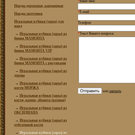
*
Ваше имя:
Нарды дорожные, карманные
*
E-mail:
Нарды заготовки
Игральные кубики (зары) для
Телефон:
нард
*
Текст Вашего вопроса:
→
Игральные кубики (зары) из
бивня МАМОНТА
→
Игральные кубики (зары) из
бивня МАМОНТА VIP
→
Игральные кубики (зары) из
бивня МАМОНТА с рисунками
→
Игральные кубики (зары) из
дерева
→
Игральные кубики (зары) из
кости МОРЖА
или
закрыть
→
Игральные кубики (зары) из
кости, камня, эбонита (разные)
→
Игральные кубики (зары) из
ОБСИДИАНА
→
Игральные кубики (зары) из
отбеленной кости
→
Игральные кубики (зары) из