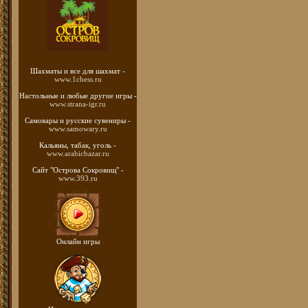
Шахматы
и все для шахмат -
www.1chess.ru
Настольные и любые
другие игры -
www.strana-igr.ru
Самовары и русские
сувениры -
www.samowary.ru
Кальяны, табак, уголь -
www.arabicbazar.ru
Сайт "Острова Сокровищ" -
www.393.ru
Онлайн игры