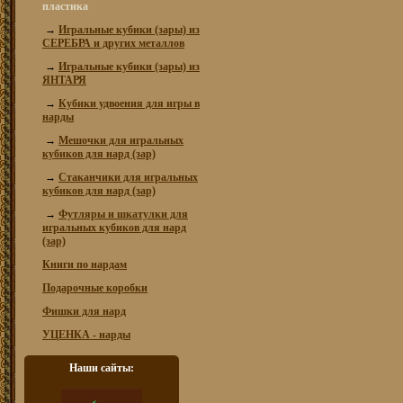
пластика
→
Игральные кубики (зары) из
СЕРЕБРА и других металлов
→
Игральные кубики (зары) из
ЯНТАРЯ
→
Кубики удвоения для игры в
нарды
→
Мешочки для игральных
кубиков для нард (зар)
→
Стаканчики для игральных
кубиков для нард (зар)
→
Футляры и шкатулки для
игральных кубиков для нард
(зар)
Книги по нардам
Подарочные коробки
Фишки для нард
УЦЕНКА - нарды
Наши сайты: