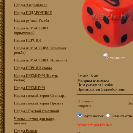
Нарды Азербайджан
Нарды ПОДАРОЧНЫЕ
Нарды ручная Резьба
Нарды из МАССИВА
(орнаменты)
Нарды ПЕРСИЯ
Нарды из МАССИВА (объёмная
резьба)
увеличить
Нарды из МАССИВА (Армения)
Нарды ПЕРСИЯ узоры
Нарды ПРЕМИУМ (Кадун,
Размер 16 мм
kadun)
Материал пластмасса
Цена указана за 1 кубик
Нарды ПРЕМИУМ
Производитель Великобритания
Нарды с кожей, серия Стандарт
Отзывы и
Нарды с кожей, серия Презент
За
вопросы
Нарды с Русской тематикой
Задать вопрос
Оставить отзы
Чехлы и сумки для нард,
шахмат
*заполните обязательно
Нарды Разные