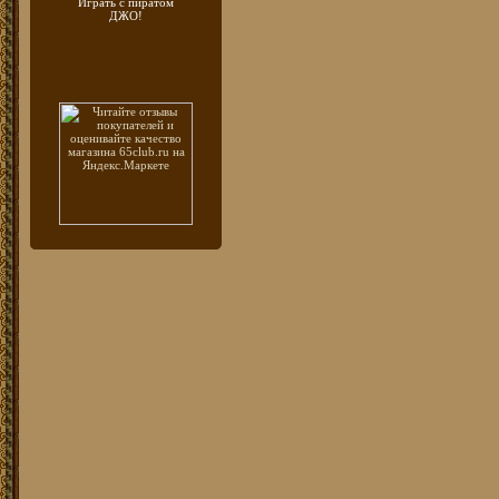
Играть с пиратом
ДЖО!