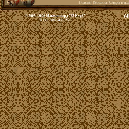
Главная
|
Контакты
|
Скидки и акц
(4
© 2005 - 2026 Магазин нард "65 Клуб"
ОГРН: 5087746312671