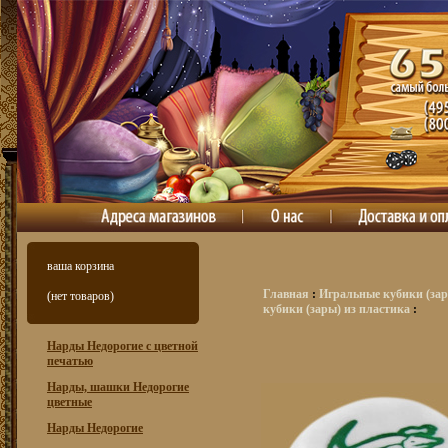
ваша корзина
Главная
:
Игральные кубики (зар
(нет товаров)
кубики (зары) из пластика
:
Нарды Недорогие с цветной
печатью
Нарды, шашки Недорогие
цветные
Нарды Недорогие