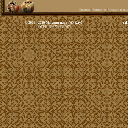
Главная
|
Контакты
|
Скидки и акц
(4
© 2005 - 2026 Магазин нард "65 Клуб"
ОГРН: 5087746312671