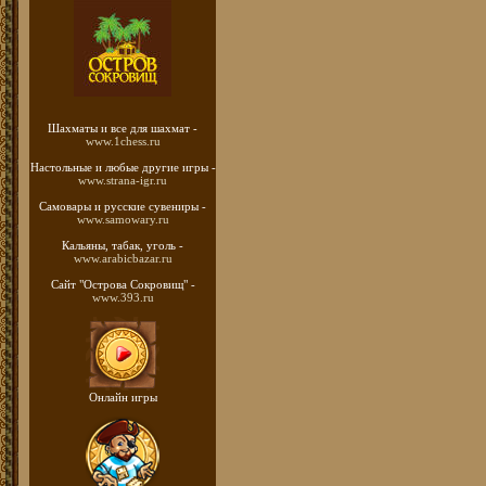
Шахматы
и все для шахмат -
www.1chess.ru
Настольные и любые
другие игры -
www.strana-igr.ru
Самовары и русские
сувениры -
www.samowary.ru
Кальяны, табак, уголь -
www.arabicbazar.ru
Сайт "Острова Сокровищ" -
www.393.ru
Онлайн игры