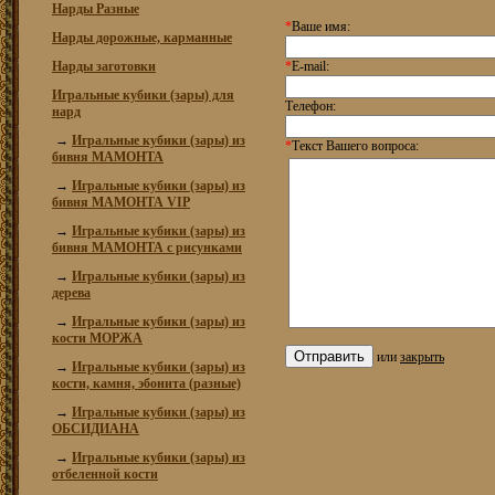
Нарды Разные
*
Ваше имя:
Нарды дорожные, карманные
Нарды заготовки
*
E-mail:
Игральные кубики (зары) для
Телефон:
нард
→
Игральные кубики (зары) из
*
Текст Вашего вопроса:
бивня МАМОНТА
→
Игральные кубики (зары) из
бивня МАМОНТА VIP
→
Игральные кубики (зары) из
бивня МАМОНТА с рисунками
→
Игральные кубики (зары) из
дерева
→
Игральные кубики (зары) из
кости МОРЖА
или
закрыть
→
Игральные кубики (зары) из
кости, камня, эбонита (разные)
→
Игральные кубики (зары) из
ОБСИДИАНА
→
Игральные кубики (зары) из
отбеленной кости