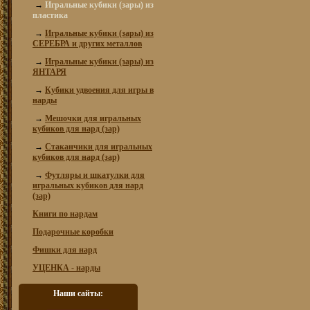
→
Игральные кубики (зары) из
пластика
→
Игральные кубики (зары) из
СЕРЕБРА и других металлов
→
Игральные кубики (зары) из
ЯНТАРЯ
→
Кубики удвоения для игры в
нарды
→
Мешочки для игральных
кубиков для нард (зар)
→
Стаканчики для игральных
кубиков для нард (зар)
→
Футляры и шкатулки для
игральных кубиков для нард
(зар)
Книги по нардам
Подарочные коробки
Фишки для нард
УЦЕНКА - нарды
Наши сайты: