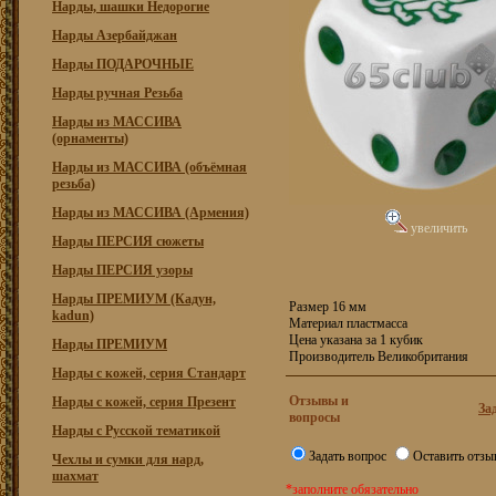
Нарды, шашки Недорогие
Нарды Азербайджан
Нарды ПОДАРОЧНЫЕ
Нарды ручная Резьба
Нарды из МАССИВА
(орнаменты)
Нарды из МАССИВА (объёмная
резьба)
Нарды из МАССИВА (Армения)
увеличить
Нарды ПЕРСИЯ сюжеты
Нарды ПЕРСИЯ узоры
Нарды ПРЕМИУМ (Кадун,
Размер 16 мм
kadun)
Материал пластмасса
Цена указана за 1 кубик
Нарды ПРЕМИУМ
Производитель Великобритания
Нарды с кожей, серия Стандарт
Отзывы и
Нарды с кожей, серия Презент
За
вопросы
Нарды с Русской тематикой
Задать вопрос
Оставить отзы
Чехлы и сумки для нард,
шахмат
*заполните обязательно