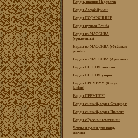
Нарды, шашки Недорогие
Нарды Азербайджан
Нарды ПОДАРОЧНЫЕ
Нарды ручная Резьба
Нарды из МАССИВА
(орнаменты)
Нарды из МАССИВА (объёмная
резьба)
Нарды из МАССИВА (Армения)
Нарды ПЕРСИЯ сюжеты
Нарды ПЕРСИЯ узоры
Нарды ПРЕМИУМ (Кадун,
kadun)
Нарды ПРЕМИУМ
Нарды с кожей, серия Стандарт
Нарды с кожей, серия Презент
Нарды с Русской тематикой
Чехлы и сумки для нард,
шахмат