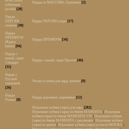
МАССИВА
Нарды из МАССИВА (Армения)
[2]
:
(объёмная
резьба)
[28]
:
Нарды
ПЕРСИЯ
Нарды ПЕРСИЯ узоры
[17]
:
сюжеты
[30]
:
Нарды
ПРЕМИУМ
Нарды ПРЕМИУМ
[34]
:
(Кадун,
kadun)
[94]
:
Нарды с
кожей, серия
Нарды с кожей, серия Презент
[46]
:
Стандарт
[31]
:
Нарды с
Русской
Чехлы и сумки для нард, шахмат
[0]
:
тематикой
[26]
:
Нарды
Нарды дорожные, карманные
[12]
:
Разные
[8]
:
Игральные кубики (зары) для нард
[282]
:
Игральные кубики (зары) из бивня МАМОНТА
|
Игральные
кубики (зары) из бивня МАМОНТА VIP
|
Игральные кубики
(зары) из бивня МАМОНТА с рисунками
|
Игральные кубики
(зары) из дерева
|
Игральные кубики (зары) из кости МОРЖА
|