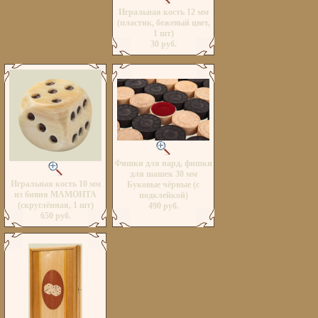
Игральная кость 12 мм
(пластик, бежевый цвет,
1 шт)
30 руб.
Фишки для нард, фишки
для шашек 30 мм
Игральная кость 10 мм
Буковые чёрные (с
из бивня МАМОНТА
подклейкой)
(скруглённая, 1 шт)
490 руб.
650 руб.