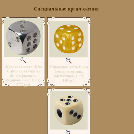
Специальные предложения
Игральная кость 10 мм
Игральная кость 10 мм
Серебро (вставки из
Янтарь (светлая,
белого фианита,
скруглённая, 1 шт)
родированные, 1 шт)
150 руб.
4790 руб.