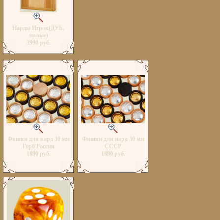
Нарды Игрок(ДУБ,
малые)
3990 руб.
Фишки для нард 30 мм
Фишки для нард 30 мм
Герб России
СССР
1890 руб.
1890 руб.