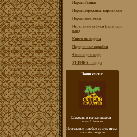
Нарды Разные
Нарды дорожные, карманные
Нарды заготовки
Игральные кубики (зары) для
нард
Книги по нардам
Подарочные коробки
Фишки для нард
УЦЕНКА - нарды
Наши сайты:
Шахматы
и все для шахмат -
www.1chess.ru
Настольные и любые
другие игры -
www.strana-igr.ru