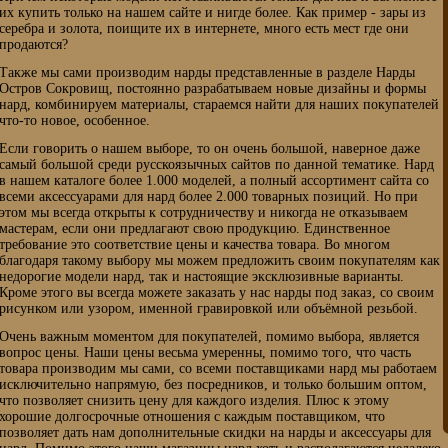
их купить только на нашем сайте и нигде более. Как пример - зары из
серебра и золота, поищите их в интернете, много есть мест где они
продаются?
Также мы сами производим нарды представленные в разделе Нарды
Остров Сокровищ, постоянно разрабатываем новые дизайны и формы
нард, комбинируем материалы, стараемся найти для наших покупателей
что-то новое, особенное.
Если говорить о нашем выборе, то он очень большой, наверное даже
самый большой среди русскоязычных сайтов по данной тематике. Нард
в нашем каталоге более 1.000 моделей, а полный ассортимент сайта со
всеми аксессуарами для нард более 2.000 товарных позиций. Но при
этом мы всегда открыты к сотрудничеству и никогда не отказываем
мастерам, если они предлагают свою продукцию. Единственное
требование это соответствие цены и качества товара. Во многом
благодаря такому выбору мы можем предложить своим покупателям как
недорогие модели нард, так и настоящие эксклюзивные варианты.
Кроме этого вы всегда можете заказать у нас нарды под заказ, со своим
рисунком или узором, именной гравировкой или объёмной резьбой.
Очень важным моментом для покупателей, помимо выбора, является
вопрос цены. Наши цены весьма умеренны, помимо того, что часть
товара производим мы сами, со всеми поставщиками нард мы работаем
исключительно напрямую, без посредников, и только большим оптом,
что позволяет снизить цену для каждого изделия. Плюс к этому
хорошие долгосрочные отношения с каждым поставщиком, что
позволяет дать нам дополнительные скидки на нарды и аксессуары для