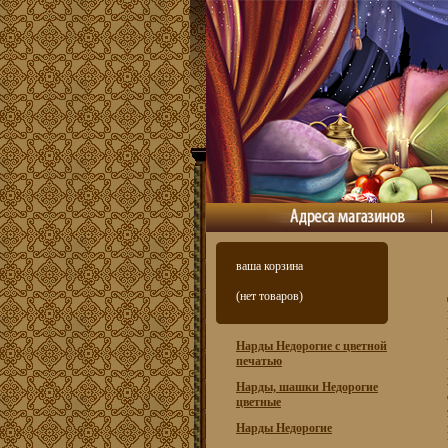
ваша корзина
(нет товаров)
Нарды Недорогие с цветной
печатью
Нарды, шашки Недорогие
цветные
Нарды Недорогие