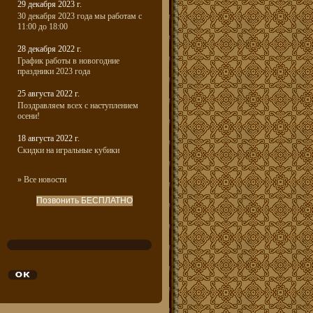
29 декабря 2023 г.
30 декабря 2023 года мы работам с
11:00 до 18:00
28 декабря 2022 г.
График работы в новогодние
праздники 2023 года
25 августа 2022 г.
Поздравляем всех с наступлением
осени!
18 августа 2022 г.
Скидки на игральные кубики
» Все новости
Позвонить БЕСПЛАТНО