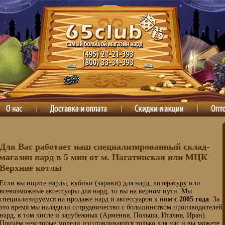
Для Вас работает наш специализированный склад-
магазин нард в 5 мин от м. Нагатинская или МЦК
Верхние котлы
Если вы ищите нарды, кубики (зарики) для нард, литературу или
всевозможные аксессуары для нард, то вы на верном пути. Мы
специализируемся на продаже нард и аксессуаров к ним
с 2005 года
. За
это время мы наладили сотрудничество с большинством производителей
нард, в том числе и зарубежных (Армения, Польша, Италия, Иран).
Причём некоторые модели изготавливаются только для нас и вы можете