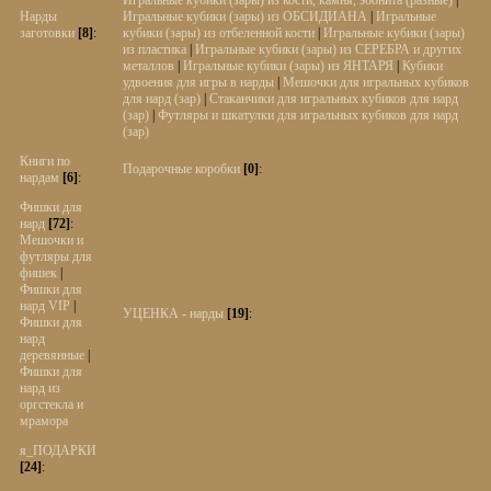
Игральные кубики (зары) из кости, камня, эбонита (разные)
|
Нарды
Игральные кубики (зары) из ОБСИДИАНА
|
Игральные
заготовки
[8]
:
кубики (зары) из отбеленной кости
|
Игральные кубики (зары)
из пластика
|
Игральные кубики (зары) из СЕРЕБРА и других
металлов
|
Игральные кубики (зары) из ЯНТАРЯ
|
Кубики
удвоения для игры в нарды
|
Мешочки для игральных кубиков
для нард (зар)
|
Стаканчики для игральных кубиков для нард
(зар)
|
Футляры и шкатулки для игральных кубиков для нард
(зар)
Книги по
Подарочные коробки
[0]
:
нардам
[6]
:
Фишки для
нард
[72]
:
Мешочки и
футляры для
фишек
|
Фишки для
нард VIP
|
УЦЕНКА - нарды
[19]
:
Фишки для
нард
деревянные
|
Фишки для
нард из
оргстекла и
мрамора
я_ПОДАРКИ
[24]
: