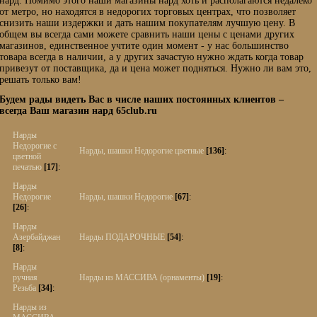
нард. Помимо этого наши магазины нард хоть и располагаются недалеко
от метро, но находятся в недорогих торговых центрах, что позволяет
снизить наши издержки и дать нашим покупателям лучшую цену. В
общем вы всегда сами можете сравнить наши цены с ценами других
магазинов, единственное учтите один момент - у нас большинство
товара всегда в наличии, а у других зачастую нужно ждать когда товар
привезут от поставщика, да и цена может подняться. Нужно ли вам это,
решать только вам!
Будем рады видеть Вас в числе наших постоянных клиентов –
всегда Ваш магазин нард 65club.ru
Нарды
Недорогие с
Нарды, шашки Недорогие цветные
[136]
:
цветной
печатью
[17]
:
Нарды
Недорогие
Нарды, шашки Недорогие
[67]
:
[26]
:
Нарды
Азербайджан
Нарды ПОДАРОЧНЫЕ
[54]
:
[8]
:
Нарды
ручная
Нарды из МАССИВА (орнаменты)
[19]
:
Резьба
[34]
:
Нарды из