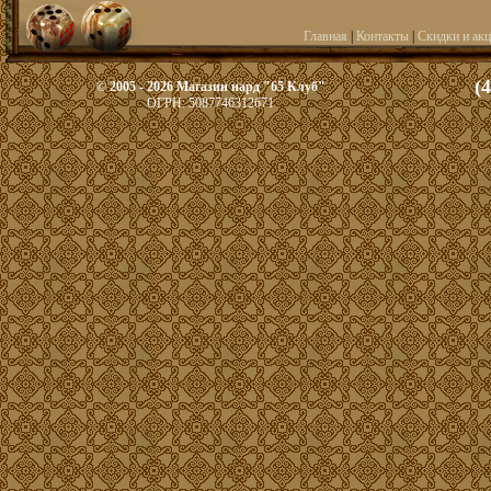
Главная
|
Контакты
|
Скидки и ак
(
© 2005 - 2026 Магазин нард "65 Клуб"
ОГРН: 5087746312671