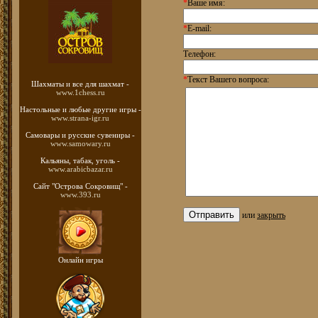
*
Ваше имя:
*
E-mail:
Телефон:
*
Текст Вашего вопроса:
Шахматы
и все для шахмат -
www.1chess.ru
Настольные и любые
другие игры -
www.strana-igr.ru
Самовары и русские
сувениры -
www.samowary.ru
Кальяны, табак, уголь -
www.arabicbazar.ru
Сайт "Острова Сокровищ" -
www.393.ru
или
закрыть
Онлайн игры