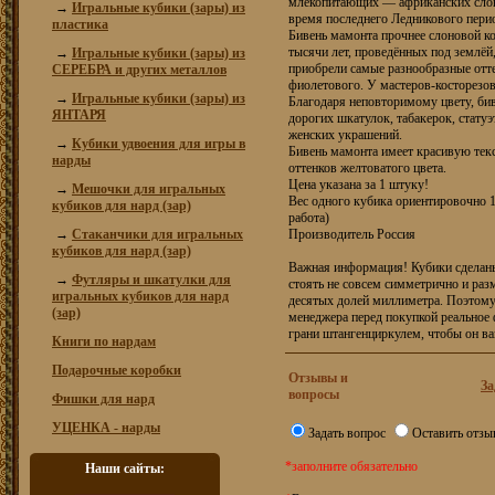
млекопитающих — африканских слон
→
Игральные кубики (зары) из
время последнего Ледникового пери
пластика
Бивень мамонта прочнее слоновой к
тысячи лет, проведённых под землёй
→
Игральные кубики (зары) из
приобрели самые разнообразные отте
СЕРЕБРА и других металлов
фиолетового. У мастеров-косторезов
→
Игральные кубики (зары) из
Благодаря неповторимому цвету, бив
ЯНТАРЯ
дорогих шкатулок, табакерок, статуэ
женских украшений.
→
Кубики удвоения для игры в
Бивень мамонта имеет красивую текс
нарды
оттенков желтоватого цвета.
Цена указана за 1 штуку!
→
Мешочки для игральных
Вес одного кубика ориентировочно 1 
кубиков для нард (зар)
работа)
→
Стаканчики для игральных
Производитель Россия
кубиков для нард (зар)
Важная информация! Кубики сделаны
→
Футляры и шкатулки для
стоять не совсем симметрично и раз
игральных кубиков для нард
десятых долей миллиметра. Поэтому 
(зар)
менеджера перед покупкой реальное 
грани штангенциркулем, чтобы он ва
Книги по нардам
Подарочные коробки
Отзывы и
За
вопросы
Фишки для нард
УЦЕНКА - нарды
Задать вопрос
Оставить отзы
*заполните обязательно
Наши сайты: