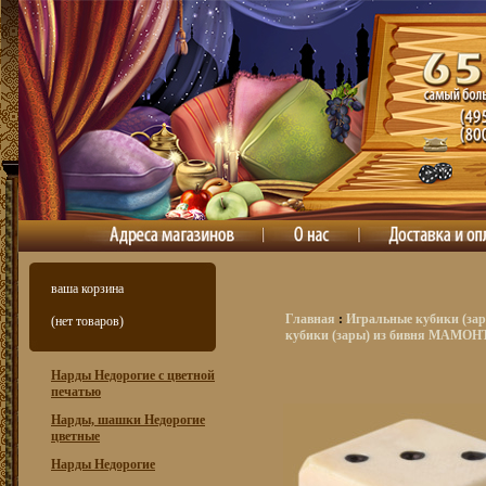
ваша корзина
Главная
:
Игральные кубики (зар
(нет товаров)
кубики (зары) из бивня МАМОН
Нарды Недорогие с цветной
печатью
Нарды, шашки Недорогие
цветные
Нарды Недорогие