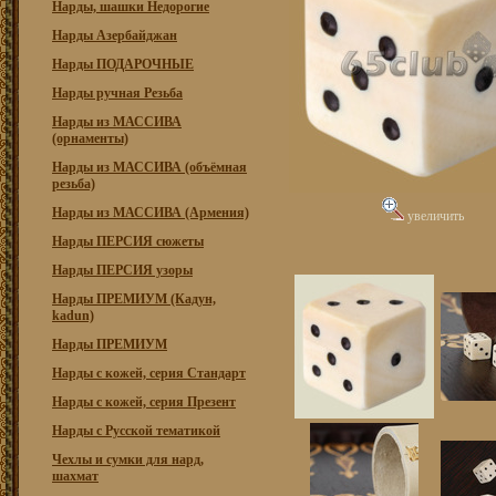
Нарды, шашки Недорогие
Нарды Азербайджан
Нарды ПОДАРОЧНЫЕ
Нарды ручная Резьба
Нарды из МАССИВА
(орнаменты)
Нарды из МАССИВА (объёмная
резьба)
Нарды из МАССИВА (Армения)
увеличить
Нарды ПЕРСИЯ сюжеты
Нарды ПЕРСИЯ узоры
Нарды ПРЕМИУМ (Кадун,
kadun)
Нарды ПРЕМИУМ
Нарды с кожей, серия Стандарт
Нарды с кожей, серия Презент
Нарды с Русской тематикой
Чехлы и сумки для нард,
шахмат