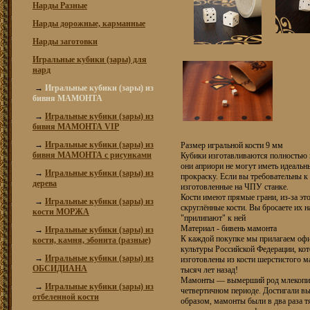
Нарды Разные
Нарды дорожные, карманные
Нарды заготовки
Игральные кубики (зары) для
нард
→
Игральные кубики (зары) из
бивня МАМОНТА
→
Игральные кубики (зары) из
бивня МАМОНТА VIP
→
Игральные кубики (зары) из
Размер игральной кости 9 мм
бивня МАМОНТА с рисунками
Кубики изготавливаются полностью 
они априори не могут иметь идеальны
→
Игральные кубики (зары) из
прокраску. Если вы требовательны к
дерева
изготовленные на ЧПУ станке.
Кости имеют прямые грани, из-за это
→
Игральные кубики (зары) из
скруглённые кости. Вы бросаете их н
кости МОРЖА
"прилипают" к ней
Материал - бивень мамонта
→
Игральные кубики (зары) из
К каждой покупке мы прилагаем оф
кости, камня, эбонита (разные)
культуры Российской Федерации, кот
→
Игральные кубики (зары) из
изготовлены из кости шерстистого м
ОБСИДИАНА
тысяч лет назад!
Мамонты — вымерший род млекопит
→
Игральные кубики (зары) из
четвертичном периоде. Достигали вы
отбеленной кости
образом, мамонты были в два раза 