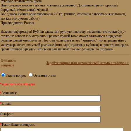
оттенков желтоватого цвета
Цвет футляра можно выбрать по вашему желанию! Доступные цвета - красный,
бордовый, тёмно-синий, чёрный
Вес одного кубика ориентировочно 2,8 гр. (учтите, что точно взвесить мы не можем,
так как это ручная работа)
Производитель Россия
Важная информация! Кубики сделаны в ручную, поэтому возможно что точки будут
стоять не совсем симметрично и размер граней тоже может отличаться в пределах
десятых долей миллиметра. Поэтому если для вас это "критично", то запрашивайте у
менеджера перед покупкой реальное фото зар (игральных кубиков) и просите измерить
грани штангенциркулем, чтобы он вам написал точные размеры по сторонам.
Отзывы и
Задайте вопрос или оставьте свой отзыв о товаре >>
вопросы
Задать вопрос
Оставить отзыв
*заполните обязательно
*
Ваше имя:
*
E-mail:
Телефон:
*
Текст Вашего вопроса: