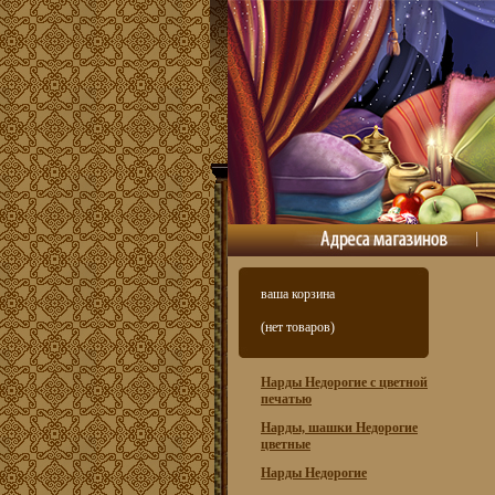
ваша корзина
(нет товаров)
Нарды Недорогие с цветной
печатью
Нарды, шашки Недорогие
цветные
Нарды Недорогие