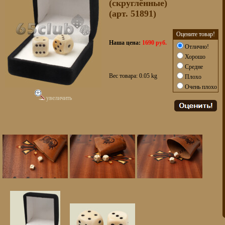
(скруглённые)
(арт. 51891)
Оцените товар!
Наша цена:
1690 руб.
Отлично!
Хорошо
Средне
Вес товара: 0.05 kg
Плохо
Очень плохо
увеличить