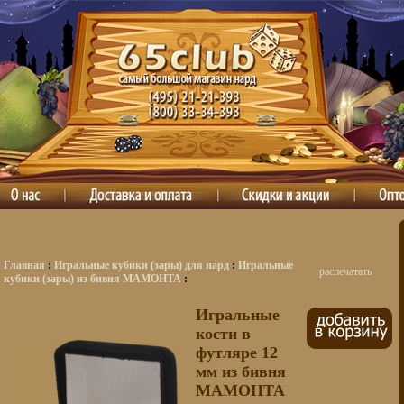
Главная
:
Игральные кубики (зары) для нард
:
Игральные
распечатать
кубики (зары) из бивня МАМОНТА
:
Игральные
кости в
футляре 12
мм из бивня
МАМОНТА