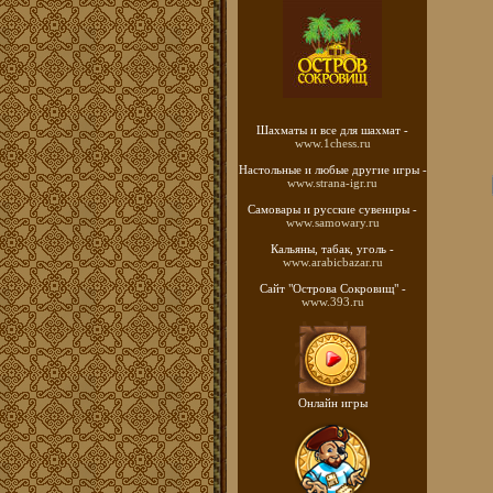
Шахматы
и все для шахмат -
www.1chess.ru
Настольные и любые
другие игры -
www.strana-igr.ru
Самовары и русские
сувениры -
www.samowary.ru
Кальяны, табак, уголь -
www.arabicbazar.ru
Сайт "Острова Сокровищ" -
www.393.ru
Онлайн игры