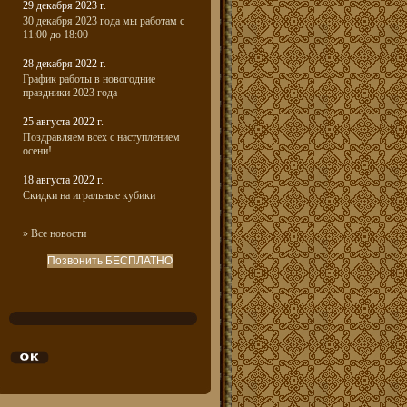
29 декабря 2023 г.
30 декабря 2023 года мы работам с
11:00 до 18:00
28 декабря 2022 г.
График работы в новогодние
праздники 2023 года
25 августа 2022 г.
Поздравляем всех с наступлением
осени!
18 августа 2022 г.
Скидки на игральные кубики
» Все новости
Позвонить БЕСПЛАТНО