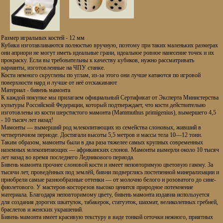
Размер игральных костей - 12 мм
Кубики изготавливаются полностью вручную, поэтому при таких маленьких размерах
они априори не могут иметь идеальные грани, идеальное ровное нанесение точек и их
прокраску. Если вы требовательны к качеству кубиков, нужно рассматривать
варианты, изготовленные на ЧПУ станке.
Кости немного скруглены по углам, из-за этого они лучше катаются по игровой
поверхности нард и лучше от неё отскакивают
Материал - бивень мамонта
К каждой покупке мы прилагаем официальный Сертификат от Эксперта Министерства
культуры Российской Федерации, который подтверждает, что кости действительно
изготовлены из кости шерстистого мамонта (Mammuthus primigenius), вымершего 4,5
- 10 тысяч лет назад!
Мамонты — вымерший род млекопитающих из семейства слоновых, живший в
четвертичном периоде. Достигали высоты 5,5 метров и массы тела 10—12 тонн.
Таким образом, мамонты были в два раза тяжелее самых крупных современных
наземных млекопитающих — африканских слонов. Мамонты вымерли около 10 тысяч
лет назад во время последнего Ледникового периода.
Бивень мамонта прочнее слоновой кости и имеет неповторимую цветовую гамму. За
тысячи лет, проведённых под землёй, бивни подверглись постепенной минерализации и
приобрели самые разнообразные оттенки — от молочно белого и розоватого до сине-
фиолетового. У мастеров-косторезов высоко ценится природное потемнение
материала. Благодаря неповторимому цвету, бивень мамонта издавна используется
для создания дорогих шкатулок, табакерок, статуэток, шахмат, великолепных гребней,
браслетов и женских украшений.
Бивень мамонта имеет красивую текстуру в виде тонкой сеточки нежного, приятных