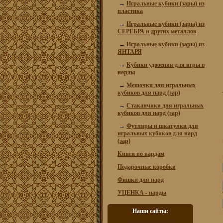
→
Игральные кубики (зары) из
пластика
→
Игральные кубики (зары) из
СЕРЕБРА и других металлов
→
Игральные кубики (зары) из
ЯНТАРЯ
→
Кубики удвоения для игры в
нарды
→
Мешочки для игральных
кубиков для нард (зар)
→
Стаканчики для игральных
кубиков для нард (зар)
→
Футляры и шкатулки для
игральных кубиков для нард
(зар)
Книги по нардам
Подарочные коробки
Фишки для нард
УЦЕНКА - нарды
Наши сайты: