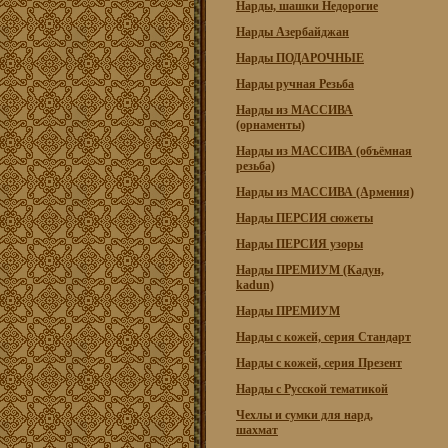
Нарды, шашки Недорогие
Нарды Азербайджан
Нарды ПОДАРОЧНЫЕ
Нарды ручная Резьба
Нарды из МАССИВА
(орнаменты)
Нарды из МАССИВА (объёмная
резьба)
Нарды из МАССИВА (Армения)
Нарды ПЕРСИЯ сюжеты
Нарды ПЕРСИЯ узоры
Нарды ПРЕМИУМ (Кадун,
kadun)
Нарды ПРЕМИУМ
Нарды с кожей, серия Стандарт
Нарды с кожей, серия Презент
Нарды с Русской тематикой
Чехлы и сумки для нард,
шахмат