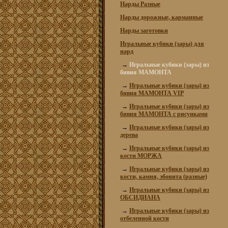
Нарды Разные
Нарды дорожные, карманные
Нарды заготовки
Игральные кубики (зары) для
нард
→
Игральные кубики (зары) из
бивня МАМОНТА
→
Игральные кубики (зары) из
бивня МАМОНТА VIP
→
Игральные кубики (зары) из
бивня МАМОНТА с рисунками
→
Игральные кубики (зары) из
дерева
→
Игральные кубики (зары) из
кости МОРЖА
→
Игральные кубики (зары) из
кости, камня, эбонита (разные)
→
Игральные кубики (зары) из
ОБСИДИАНА
→
Игральные кубики (зары) из
отбеленной кости