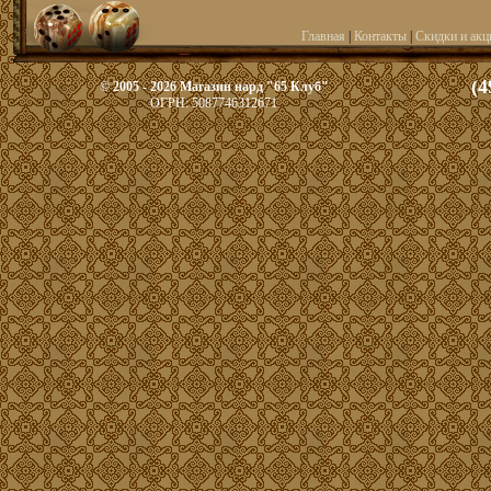
Главная
|
Контакты
|
Скидки и акц
(4
© 2005 - 2026 Магазин нард "65 Клуб"
ОГРН: 5087746312671