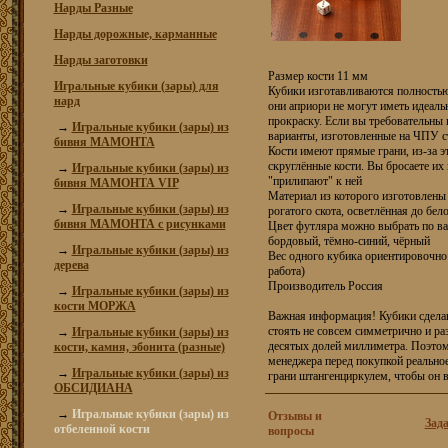
Нарды Разные
Нарды дорожные, карманные
Нарды заготовки
Размер кости 11 мм
Игральные кубики (зары) для
Кубики изготавливаются полностью
нард
они априори не могут иметь идеальн
прокраску. Если вы требовательны 
→
Игральные кубики (зары) из
варианты, изготовленные на ЧПУ с
бивня МАМОНТА
Кости имеют прямые грани, из-за эт
скруглённые кости. Вы бросаете их
→
Игральные кубики (зары) из
"прилипают" к ней
бивня МАМОНТА VIP
Материал из которого изготовлены 
→
Игральные кубики (зары) из
рогатого скота, осветлённая до бел
бивня МАМОНТА с рисунками
Цвет футляра можно выбрать по ва
бордовый, тёмно-синий, чёрный
→
Игральные кубики (зары) из
Вес одного кубика ориентировочно 2
дерева
работа)
Производитель Россия
→
Игральные кубики (зары) из
кости МОРЖА
Важная информация! Кубики сделан
стоять не совсем симметрично и ра
→
Игральные кубики (зары) из
десятых долей миллиметра. Поэтому
кости, камня, эбонита (разные)
менеджера перед покупкой реальное
→
Игральные кубики (зары) из
грани штангенциркулем, чтобы он 
ОБСИДИАНА
→
Игральные кубики (зары) из
Отзывы и
Зада
отбеленной кости
вопросы