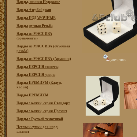
Нарды, шашки Недорогие
Нарды Азербайджан
Нарды ПОДАРОЧНЫЕ
Нарды ручная Резьба
Нарды из МАССИВА
(орнаменты)
Нарды из МАССИВА (объёмная
резьба)
Нарды из МАССИВА (Армения)
увеличить
Нарды ПЕРСИЯ сюжеты
Нарды ПЕРСИЯ узоры
Нарды ПРЕМИУМ (Кадун,
kadun)
Нарды ПРЕМИУМ
Нарды с кожей, серия Стандарт
Нарды с кожей, серия Презент
Нарды с Русской тематикой
Чехлы и сумки для нард,
шахмат