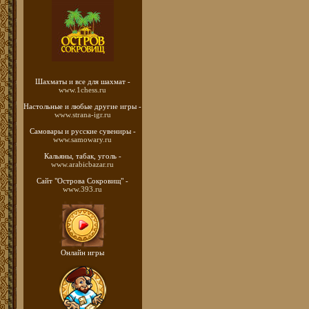
Шахматы
и все для шахмат -
www.1chess.ru
Настольные и любые
другие игры -
www.strana-igr.ru
Самовары и русские
сувениры -
www.samowary.ru
Кальяны, табак, уголь -
www.arabicbazar.ru
Сайт "Острова Сокровищ" -
www.393.ru
Онлайн игры