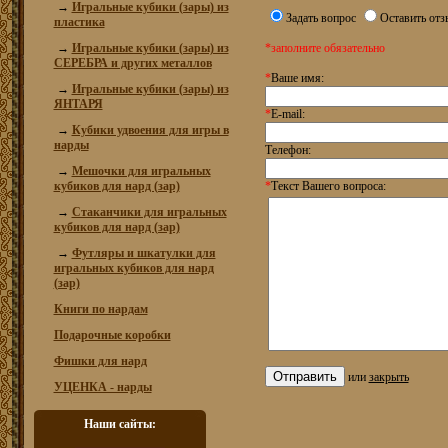
→
Игральные кубики (зары) из
Задать вопрос
Оставить отз
пластика
→
Игральные кубики (зары) из
*заполните обязательно
СЕРЕБРА и других металлов
*
Ваше имя:
→
Игральные кубики (зары) из
ЯНТАРЯ
*
E-mail:
→
Кубики удвоения для игры в
нарды
Телефон:
→
Мешочки для игральных
кубиков для нард (зар)
*
Текст Вашего вопроса:
→
Стаканчики для игральных
кубиков для нард (зар)
→
Футляры и шкатулки для
игральных кубиков для нард
(зар)
Книги по нардам
Подарочные коробки
Фишки для нард
или
закрыть
УЦЕНКА - нарды
Наши сайты: