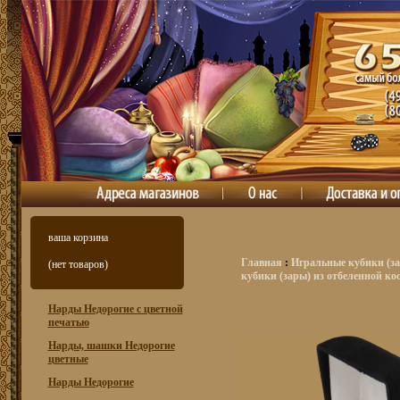
ваша корзина
Главная
:
Игральные кубики (за
(нет товаров)
кубики (зары) из отбеленной ко
Нарды Недорогие с цветной
печатью
Нарды, шашки Недорогие
цветные
Нарды Недорогие