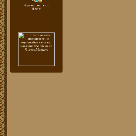
Играть с пиратом
ДЖО!