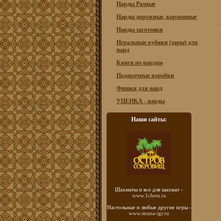
Нарды Разные
Нарды дорожные, карманные
Нарды заготовки
Игральные кубики (зары) для
нард
Книги по нардам
Подарочные коробки
Фишки для нард
УЦЕНКА - нарды
Наши сайты:
Шахматы
и все для шахмат -
www.1chess.ru
Настольные и любые
другие игры -
www.strana-igr.ru