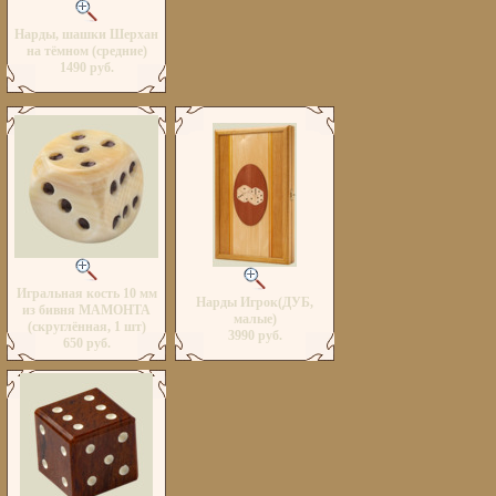
Нарды, шашки Шерхан
на тёмном (средние)
1490 руб.
Игральная кость 10 мм
Нарды Игрок(ДУБ,
из бивня МАМОНТА
малые)
(скруглённая, 1 шт)
3990 руб.
650 руб.