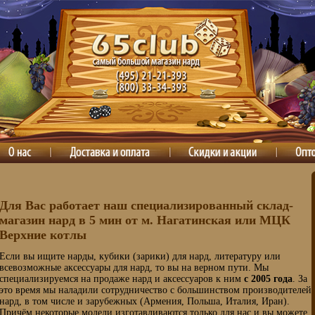
Для Вас работает наш специализированный склад-
магазин нард в 5 мин от м. Нагатинская или МЦК
Верхние котлы
Если вы ищите нарды, кубики (зарики) для нард, литературу или
всевозможные аксессуары для нард, то вы на верном пути. Мы
специализируемся на продаже нард и аксессуаров к ним
с 2005 года
. За
это время мы наладили сотрудничество с большинством производителей
нард, в том числе и зарубежных (Армения, Польша, Италия, Иран).
Причём некоторые модели изготавливаются только для нас и вы можете