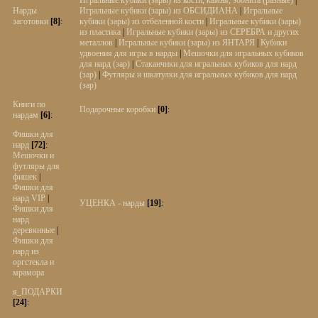
Игральные кубики (зары) из кости, камня, эбонита (разные)
|
Нарды
Игральные кубики (зары) из ОБСИДИАНА
|
Игральные
заготовки
[8]
:
кубики (зары) из отбеленной кости
|
Игральные кубики (зары)
из пластика
|
Игральные кубики (зары) из СЕРЕБРА и других
металлов
|
Игральные кубики (зары) из ЯНТАРЯ
|
Кубики
удвоения для игры в нарды
|
Мешочки для игральных кубиков
для нард (зар)
|
Стаканчики для игральных кубиков для нард
(зар)
|
Футляры и шкатулки для игральных кубиков для нард
(зар)
Книги по
Подарочные коробки
[0]
:
нардам
[6]
:
Фишки для
нард
[72]
:
Мешочки и
футляры для
фишек
|
Фишки для
нард VIP
|
УЦЕНКА - нарды
[19]
:
Фишки для
нард
деревянные
|
Фишки для
нард из
оргстекла и
мрамора
я_ПОДАРКИ
[24]
: