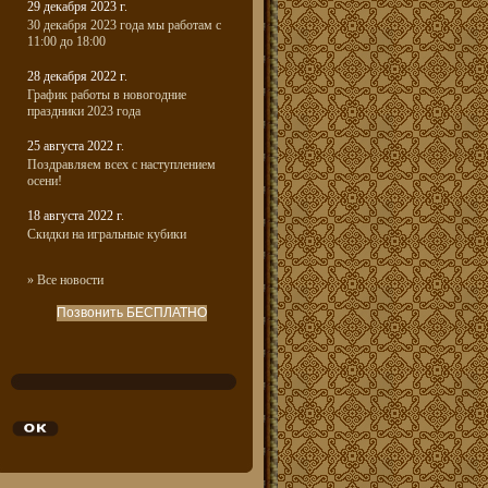
29 декабря 2023 г.
30 декабря 2023 года мы работам с
11:00 до 18:00
28 декабря 2022 г.
График работы в новогодние
праздники 2023 года
25 августа 2022 г.
Поздравляем всех с наступлением
осени!
18 августа 2022 г.
Скидки на игральные кубики
» Все новости
Позвонить БЕСПЛАТНО