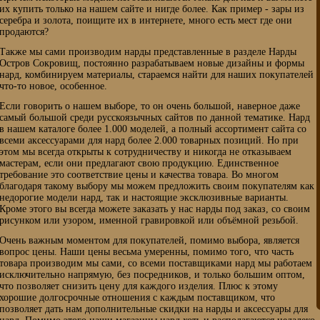
их купить только на нашем сайте и нигде более. Как пример - зары из
серебра и золота, поищите их в интернете, много есть мест где они
продаются?
Также мы сами производим нарды представленные в разделе Нарды
Остров Сокровищ, постоянно разрабатываем новые дизайны и формы
нард, комбинируем материалы, стараемся найти для наших покупателей
что-то новое, особенное.
Если говорить о нашем выборе, то он очень большой, наверное даже
самый большой среди русскоязычных сайтов по данной тематике. Нард
в нашем каталоге более 1.000 моделей, а полный ассортимент сайта со
всеми аксессуарами для нард более 2.000 товарных позиций. Но при
этом мы всегда открыты к сотрудничеству и никогда не отказываем
мастерам, если они предлагают свою продукцию. Единственное
требование это соответствие цены и качества товара. Во многом
благодаря такому выбору мы можем предложить своим покупателям как
недорогие модели нард, так и настоящие эксклюзивные варианты.
Кроме этого вы всегда можете заказать у нас нарды под заказ, со своим
рисунком или узором, именной гравировкой или объёмной резьбой.
Очень важным моментом для покупателей, помимо выбора, является
вопрос цены. Наши цены весьма умеренны, помимо того, что часть
товара производим мы сами, со всеми поставщиками нард мы работаем
исключительно напрямую, без посредников, и только большим оптом,
что позволяет снизить цену для каждого изделия. Плюс к этому
хорошие долгосрочные отношения с каждым поставщиком, что
позволяет дать нам дополнительные скидки на нарды и аксессуары для