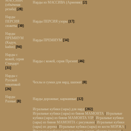
МАССИВА
Нарды из МАССИВА (Армения)
[2]
:
(объёмная
резьба)
[28]
:
Нарды
ПЕРСИЯ
Нарды ПЕРСИЯ узоры
[17]
:
сюжеты
[30]
:
Нарды
ПРЕМИУМ
Нарды ПРЕМИУМ
[34]
:
(Кадун,
kadun)
[94]
:
Нарды с
кожей, серия
Нарды с кожей, серия Презент
[46]
:
Стандарт
[31]
:
Нарды с
Русской
Чехлы и сумки для нард, шахмат
[0]
:
тематикой
[26]
:
Нарды
Нарды дорожные, карманные
[12]
:
Разные
[8]
:
Игральные кубики (зары) для нард
[282]
:
Игральные кубики (зары) из бивня МАМОНТА
|
Игральные
кубики (зары) из бивня МАМОНТА VIP
|
Игральные кубики
(зары) из бивня МАМОНТА с рисунками
|
Игральные кубики
(зары) из дерева
|
Игральные кубики (зары) из кости МОРЖА
|