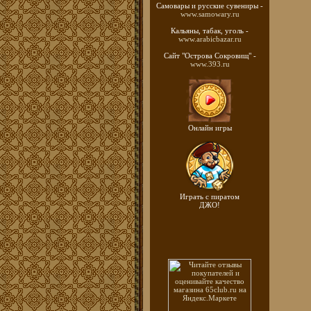
Самовары и русские
сувениры -
www.samowary.ru
Кальяны, табак, уголь -
www.arabicbazar.ru
Сайт "Острова Сокровищ" -
www.393.ru
Онлайн игры
Играть с пиратом
ДЖО!