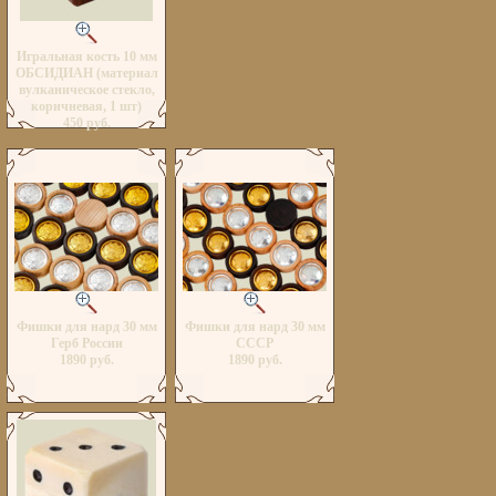
Игральная кость 10 мм
ОБСИДИАН (материал
вулканическое стекло,
коричневая, 1 шт)
450 руб.
Фишки для нард 30 мм
Фишки для нард 30 мм
Герб России
СССР
1890 руб.
1890 руб.