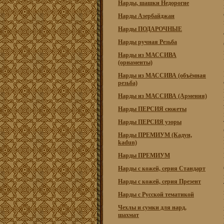
Нарды, шашки Недорогие
Нарды Азербайджан
Нарды ПОДАРОЧНЫЕ
Нарды ручная Резьба
Нарды из МАССИВА
(орнаменты)
Нарды из МАССИВА (объёмная
резьба)
Нарды из МАССИВА (Армения)
Нарды ПЕРСИЯ сюжеты
Нарды ПЕРСИЯ узоры
Нарды ПРЕМИУМ (Кадун,
kadun)
Нарды ПРЕМИУМ
Нарды с кожей, серия Стандарт
Нарды с кожей, серия Презент
Нарды с Русской тематикой
Чехлы и сумки для нард,
шахмат