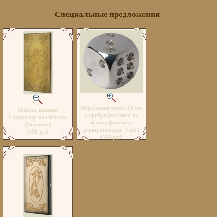
Специальные предложения
Игральная кость 10 мм
Нарды, шашки
Серебро (вставки из
Гладиатор на светлом
белого фианита,
(большие)
родированные, 1 шт)
1490 руб.
4790 руб.