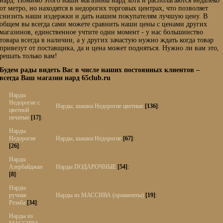
нард. Помимо этого наши магазины нард хоть и располагаются недалеко
от метро, но находятся в недорогих торговых центрах, что позволяет
снизить наши издержки и дать нашим покупателям лучшую цену. В
общем вы всегда сами можете сравнить наши цены с ценами других
магазинов, единственное учтите один момент - у нас большинство
товара всегда в наличии, а у других зачастую нужно ждать когда товар
привезут от поставщика, да и цена может подняться. Нужно ли вам это,
решать только вам!
Будем рады видеть Вас в числе наших постоянных клиентов –
всегда Ваш магазин нард 65club.ru
Нарды
Недорогие с
Нарды, шашки Недорогие цветные
[136]
:
цветной
печатью
[17]
:
Нарды
Недорогие
Нарды, шашки Недорогие
[67]
:
[26]
:
Нарды
Азербайджан
Нарды ПОДАРОЧНЫЕ
[54]
:
[8]
:
Нарды
ручная
Нарды из МАССИВА (орнаменты)
[19]
:
Резьба
[34]
:
Нарды из