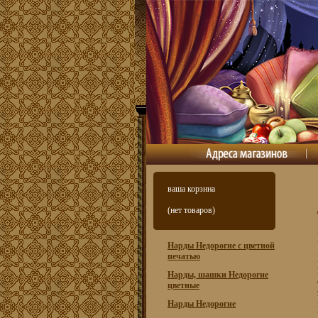
ваша корзина
(нет товаров)
Нарды Недорогие с цветной
печатью
Нарды, шашки Недорогие
цветные
Нарды Недорогие