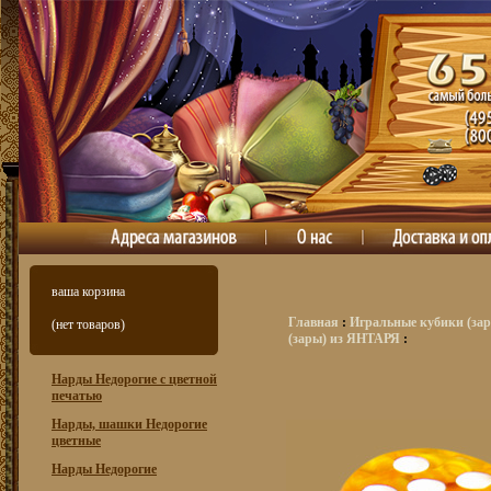
ваша корзина
Главная
:
Игральные кубики (зар
(нет товаров)
(зары) из ЯНТАРЯ
:
Нарды Недорогие с цветной
печатью
Нарды, шашки Недорогие
цветные
Нарды Недорогие