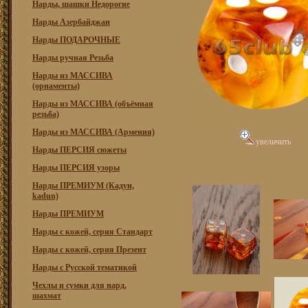
Нарды, шашки Недорогие
Нарды Азербайджан
Нарды ПОДАРОЧНЫЕ
Нарды ручная Резьба
Нарды из МАССИВА
(орнаменты)
Нарды из МАССИВА (объёмная
резьба)
Нарды из МАССИВА (Армения)
увеличить
Нарды ПЕРСИЯ сюжеты
Нарды ПЕРСИЯ узоры
Нарды ПРЕМИУМ (Кадун,
kadun)
Нарды ПРЕМИУМ
Нарды с кожей, серия Стандарт
Нарды с кожей, серия Презент
Нарды с Русской тематикой
Чехлы и сумки для нард,
шахмат