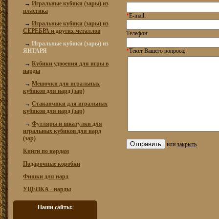
→
Игральные кубики (зары) из
пластика
*
E-mail:
→
Игральные кубики (зары) из
СЕРЕБРА и других металлов
Телефон:
→
Игральные кубики (зары) из
ЯНТАРЯ
*
Текст Вашего вопроса:
→
Кубики удвоения для игры в
нарды
→
Мешочки для игральных
кубиков для нард (зар)
→
Стаканчики для игральных
кубиков для нард (зар)
→
Футляры и шкатулки для
игральных кубиков для нард
(зар)
или
закрыть
Книги по нардам
Подарочные коробки
Фишки для нард
УЦЕНКА - нарды
Наши сайты: