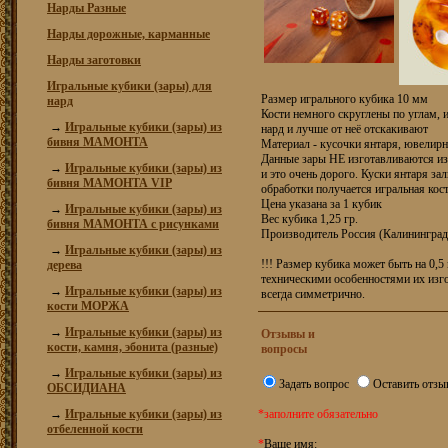
Нарды Разные
Нарды дорожные, карманные
Нарды заготовки
Игральные кубики (зары) для
Размер игрального кубика 10 мм
нард
Кости немного скруглены по углам, 
→
Игральные кубики (зары) из
нард и лучше от неё отскакивают
бивня МАМОНТА
Материал - кусочки янтаря, ювелирн
Данные зары НЕ изготавливаются из 
→
Игральные кубики (зары) из
и это очень дорого. Куски янтаря з
бивня МАМОНТА VIP
обработки получается игральная кост
Цена указана за 1 кубик
→
Игральные кубики (зары) из
Вес кубика 1,25 гр.
бивня МАМОНТА с рисунками
Производитель Россия (Калининград
→
Игральные кубики (зары) из
!!! Размер кубика может быть на 0,5
дерева
техническими особенностями их изго
→
Игральные кубики (зары) из
всегда симметрично.
кости МОРЖА
→
Игральные кубики (зары) из
Отзывы и
кости, камня, эбонита (разные)
вопросы
→
Игральные кубики (зары) из
Задать вопрос
Оставить отзы
ОБСИДИАНА
→
Игральные кубики (зары) из
*заполните обязательно
отбеленной кости
*
Ваше имя: