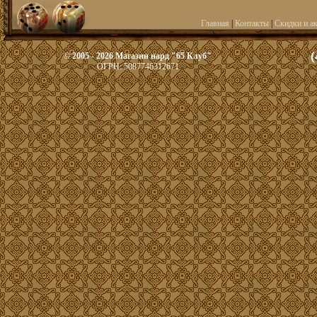
Главная
|
Контакты
|
Скидки и а
(
© 2005 - 2026 Магазин нард "65 Клуб"
ОГРН: 5087746312671