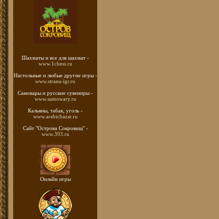
Шахматы
и все для шахмат -
www.1chess.ru
Настольные и любые
другие игры -
www.strana-igr.ru
Самовары и русские
сувениры -
www.samowary.ru
Кальяны, табак, уголь -
www.arabicbazar.ru
Сайт "Острова Сокровищ" -
www.393.ru
Онлайн игры