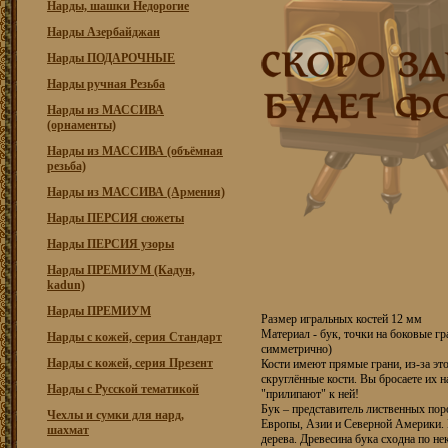
Нарды, шашки Недорогие
Нарды Азербайджан
Нарды ПОДАРОЧНЫЕ
Нарды ручная Резьба
Нарды из МАССИВА
(орнаменты)
Нарды из МАССИВА (объёмная
резьба)
Нарды из МАССИВА (Армения)
Нарды ПЕРСИЯ сюжеты
Нарды ПЕРСИЯ узоры
Нарды ПРЕМИУМ (Кадун,
kadun)
Нарды ПРЕМИУМ
Размер игральных костей 12 мм
Материал - бук, точки на боковые гр
Нарды с кожей, серия Стандарт
симметрично)
Нарды с кожей, серия Презент
Кости имеют прямые грани, из-за это
скруглённые кости. Вы бросаете их н
Нарды с Русской тематикой
"прилипают" к ней!
Бук – представитель лиственных по
Чехлы и сумки для нард,
Европы, Азии и Северной Америки. 
шахмат
дерева. Древесина бука сходна по н