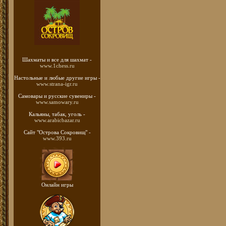
Шахматы
и все для шахмат -
www.1chess.ru
Настольные и любые
другие игры -
www.strana-igr.ru
Самовары и русские
сувениры -
www.samowary.ru
Кальяны, табак, уголь -
www.arabicbazar.ru
Сайт "Острова Сокровищ" -
www.393.ru
Онлайн игры