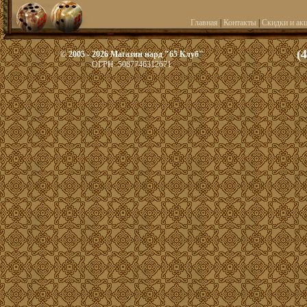
Главная
|
Контакты
|
Скидки и ак
(
© 2005 - 2026 Магазин нард "65 Клуб"
ОГРН: 5087746312671