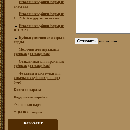
→
Игральные кубики (зары) из
пластика
→
Игральные кубики (зары) из
СЕРЕБРА и других металлов
→
Игральные кубики (зары) из
ЯНТАРЯ
→
Кубики удвоения для игры в
или
закрыть
нарды
→
Мешочки для игральных
кубиков для нард (зар)
→
Стаканчики для игральных
кубиков для нард (зар)
→
Футляры и шкатулки для
игральных кубиков для нард
(зар)
Книги по нардам
Подарочные коробки
Фишки для нард
УЦЕНКА - нарды
Наши сайты: