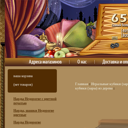
ваша корзина
Главная
:
Игральные кубики (зар
(нет товаров)
кубики (зары) из дерева
:
Нарды Недорогие с цветной
печатью
Нарды, шашки Недорогие
цветные
Нарды Недорогие