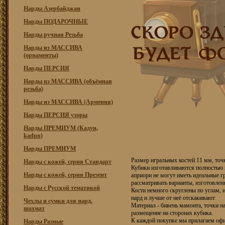
Нарды Азербайджан
Нарды ПОДАРОЧНЫЕ
Нарды ручная Резьба
Нарды из МАССИВА
(орнаменты)
Нарды ПЕРСИЯ
Нарды из МАССИВА (объёмная
резьба)
Нарды из МАССИВА (Армения)
Нарды ПЕРСИЯ узоры
Нарды ПРЕМИУМ (Кадун,
kadun)
Нарды ПРЕМИУМ
Размер игральных костей 11 мм, точ
Нарды с кожей, серия Стандарт
Кубики изготавливаются полностью 
Нарды с кожей, серия Презент
априори не могут иметь идеальные г
рассматривать варианты, изготовлен
Нарды с Русской тематикой
Кости немного скруглены по углам, 
нард и лучше от неё отскакивают
Чехлы и сумки для нард,
Материал - бивень мамонта, точки на
шахмат
размещение на сторонах кубика.
К каждой покупке мы прилагаем оф
Нарды Разные