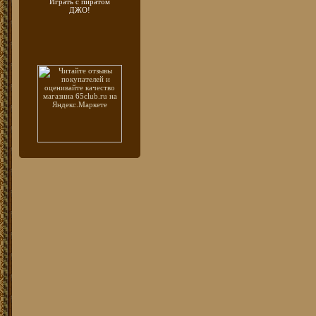
Играть с пиратом
ДЖО!