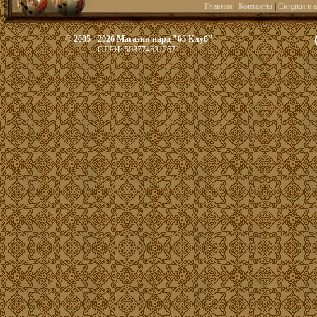
Главная
|
Контакты
|
Скидки и 
© 2005 - 2026 Магазин нард "65 Клуб"
ОГРН: 5087746312671