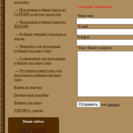
пластика
*заполните обязательно
→
Игральные кубики (зары) из
СЕРЕБРА и других металлов
*
Ваше имя:
→
Игральные кубики (зары) из
ЯНТАРЯ
*
E-mail:
→
Кубики удвоения для игры в
Телефон:
нарды
→
Мешочки для игральных
*
Текст Вашего вопроса:
кубиков для нард (зар)
→
Стаканчики для игральных
кубиков для нард (зар)
→
Футляры и шкатулки для
игральных кубиков для нард
(зар)
Книги по нардам
Подарочные коробки
Фишки для нард
или
закрыть
УЦЕНКА - нарды
Наши сайты: