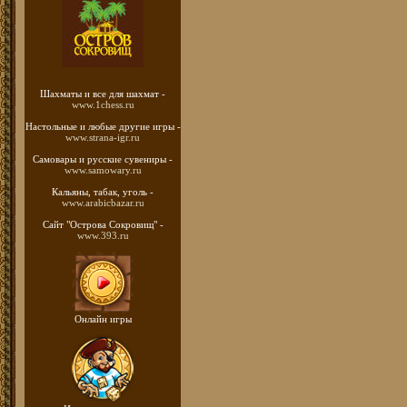
Шахматы
и все для шахмат -
www.1chess.ru
Настольные и любые
другие игры -
www.strana-igr.ru
Самовары и русские
сувениры -
www.samowary.ru
Кальяны, табак, уголь -
www.arabicbazar.ru
Сайт "Острова Сокровищ" -
www.393.ru
Онлайн игры