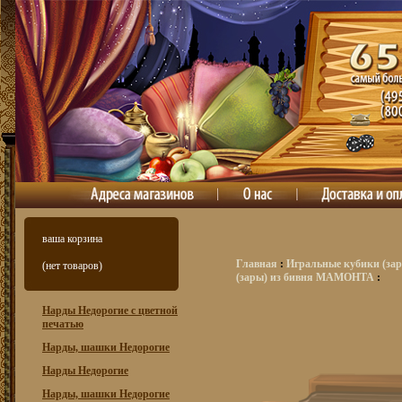
ваша корзина
Главная
:
Игральные кубики (зар
(нет товаров)
(зары) из бивня МАМОНТА
:
Нарды Недорогие с цветной
печатью
Нарды, шашки Недорогие
Нарды Недорогие
Нарды, шашки Недорогие