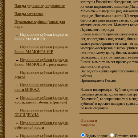
культуры Российской Федерации, кот
Нарды дорожные, карманные
из кости шерстистого мамонта (Mammu
Мамонты - вымерший род млекопита
Нарды заготовки
периоде. Достигали высоты 5,5 мет
были в два раза тяжелее самых кр
Игральные кубики (зары) для
африканских слонов. Мамонты вымер
нард
Ледникового периода.
Бивень мамонта прочнее слоновой к
→
Игральные кубики (зары) из
лет, проведённых под землёй, бивни
бивня МАМОНТА
самые разнообразные оттенки - от м
→
Игральные кубики (зары) из
мастеров-косторезов высоко ценится
бивня МАМОНТА VIP
неповторимому цвету, бивень мамонт
табакерок, статуэток, шахмат, велик
→
Игральные кубики (зары) из
Бивень мамонта имеет красивую текс
бивня МАМОНТА с рисунками
желтоватого цвета.
Вес одного кубика ориентировочно 2,
→
Игральные кубики (зары) из
работа)
дерева
Производитель Россия
→
Игральные кубики (зары) из
кости МОРЖА
Важная информация! Кубики сделаны
пределах десятых долей миллиметра 
→
Игральные кубики (зары) из
"критично", то запрашивайте у мене
кости, камня, эбонита (разные)
кубиков) и просите измерить грани 
по всем сторонам.
→
Игральные кубики (зары) из
ОБСИДИАНА
Отзывы и
→
Игральные кубики (зары) из
вопросы
отбеленной кости
→
Игральные кубики (зары) из
Задать вопрос
Оставить отзы