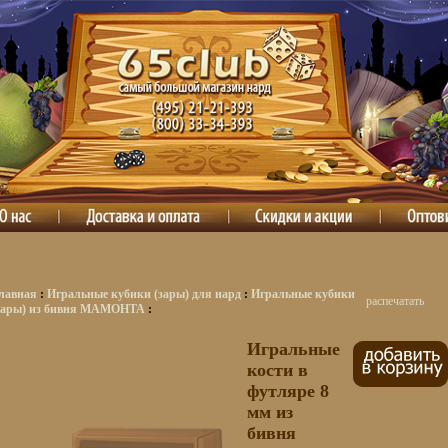
лавная
:
Игральные кубики (зары) для нард
:
Игральные кубики
распечатать
зары) из бивня МАМОНТА
:
Игральные
кости в
футляре 8
мм из
бивня