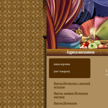
ваша корзина
Г
(нет товаров)
(
Нарды Недорогие с цветной
печатью
Нарды, шашки Недорогие
цветные
Нарды Недорогие