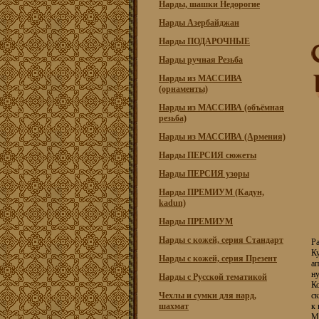
Нарды, шашки Недорогие
Нарды Азербайджан
Нарды ПОДАРОЧНЫЕ
Нарды ручная Резьба
Нарды из МАССИВА
(орнаменты)
Нарды из МАССИВА (объёмная
резьба)
Нарды из МАССИВА (Армения)
Нарды ПЕРСИЯ сюжеты
Нарды ПЕРСИЯ узоры
Нарды ПРЕМИУМ (Кадун,
kadun)
Нарды ПРЕМИУМ
Нарды с кожей, серия Стандарт
Ра
К
Нарды с кожей, серия Презент
ап
ну
Нарды с Русской тематикой
Ко
Чехлы и сумки для нард,
ск
шахмат
к 
Ма