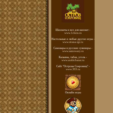
Шахматы
и все для шахмат -
www.1chess.ru
Настольные и любые
другие игры -
www.strana-igr.ru
Самовары и русские
сувениры -
www.samowary.ru
Кальяны, табак, уголь -
www.arabicbazar.ru
Сайт "Острова Сокровищ" -
www.393.ru
Онлайн игры