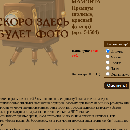
МАМОНТА
Премиум
(прямые,
красный
футляр)
(арт. 54584)
Оцените товар!
Наша цена:
1250
Отлично!
руб.
Хорошо
Средне
Плохо
Вес товара: 0.05 kg
Очень плохо
змер игральных костей 8 мм, точки на все грани кубика нанесены лазером
убики изготавливаются полностью вручную, поэтому при таких маленьких размерах они
риори не могут иметь идеальные грани. Если вы требовательны к качеству кубиков,
жно рассматривать варианты, изготовленные на ЧПУ станке.
сти имеют прямые грани, из-за этого они не так сильно скачут и катаются, как
руглённые кости. Вы бросаете их на игровую поверхность нард и они как бы "прилипают
ней
териал - бивень мамонта, точки на грани нанесены лазером, что гарантирует их ровное