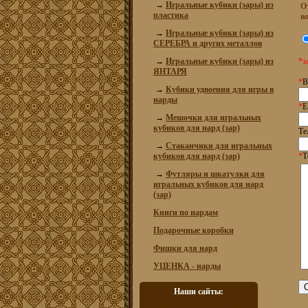
→
Игральные кубики (зары) из
О
пластика
в
→
Игральные кубики (зары) из
СЕРЕБРА и других металлов
→
Игральные кубики (зары) из
*з
ЯНТАРЯ
*
В
→
Кубики удвоения для игры в
нарды
*
E
→
Мешочки для игральных
кубиков для нард (зар)
Те
→
Стаканчики для игральных
кубиков для нард (зар)
*
Т
→
Футляры и шкатулки для
игральных кубиков для нард
(зар)
Книги по нардам
Подарочные коробки
Фишки для нард
УЦЕНКА - нарды
Наши сайты: