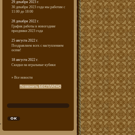
29 декабря 2023 г.
30 декабря 2023 года мы работам с
11:00 до 18:00
28 декабря 2022 г.
График работы в новогодние
праздники 2023 года
25 августа 2022 г.
Поздравляем всех с наступлением
осени!
18 августа 2022 г.
Скидки на игральные кубики
» Все новости
Позвонить БЕСПЛАТНО
"