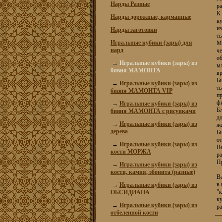
Нарды Разные
ра
К
Нарды дорожные, карманные
ку
из
Нарды заготовки
ты
Игральные кубики (зары) для
М
нард
че
о
→
Игральные кубики (зары) из
м
бивня МАМОНТА
в
Б
→
Игральные кубики (зары) из
ты
бивня МАМОНТА VIP
пр
фи
→
Игральные кубики (зары) из
Бл
бивня МАМОНТА с рисунками
до
→
Игральные кубики (зары) из
ж
дерева
Би
от
→
Игральные кубики (зары) из
Ве
кости МОРЖА
ра
П
→
Игральные кубики (зары) из
кости, камня, эбонита (разные)
В
в 
→
Игральные кубики (зары) из
"к
ОБСИДИАНА
ку
→
Игральные кубики (зары) из
р
отбеленной кости