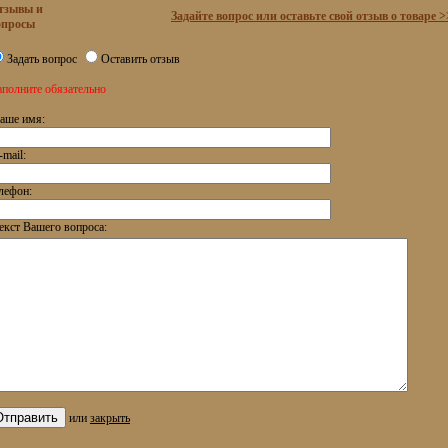
тзывы и
Задайте вопрос или оставьте свой отзыв о товаре >
опросы
Задать вопрос
Оставить отзыв
аполните обязательно
аше имя:
-mail:
лефон:
екст Вашего вопроса:
или
закрыть