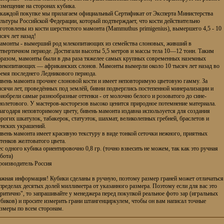
змещение на сторонах кубика.
 каждой покупке мы прилагаем официальный Сертификат от Эксперта Министерства
льтуры Российской Федерации, который подтверждает, что кости действительно
готовлены из кости шерстистого мамонта (Mammuthus primigenius), вымершего 4,5 - 10
сяч лет назад!
амонты - вымерший род млекопитающих из семейства слоновых, живший в
твертичном периоде. Достигали высоты 5,5 метров и массы тела 10—12 тонн. Таким
бразом, мамонты были в два раза тяжелее самых крупных современных наземных
лекопитающих — африканских слонов. Мамонты вымерли около 10 тысяч лет назад во
ремя последнего Ледникового периода.
ивень мамонта прочнее слоновой кости и имеет неповторимую цветовую гамму. За
сячи лет, проведённых под землёй, бивни подверглись постепенной минерализации и
иобрели самые разнообразные оттенки - от молочно белого и розоватого до сине-
олетового. У мастеров-косторезов высоко ценится природное потемнение материала.
агодаря неповторимому цвету, бивень мамонта издавна используется для создания
рогих шкатулок, табакерок, статуэток, шахмат, великолепных гребней, браслетов и
енских украшений.
вень мамонта имеет красивую текстуру в виде тонкой сеточки нежного, приятных
тенков желтоватого цвета.
с одного кубика ориентировочно 0,8 гр. (точно взвесить не можем, так как это ручная
бота)
роизводитель Россия
ажная информация! Кубики сделаны в ручную, поэтому размер граней может отличаться
пределах десятых долей миллиметра от указанного размера. Поэтому если для вас это
ритично", то запрашивайте у менеджера перед покупкой реальное фото зар (игральных
биков) и просите измерить грани штангенциркулем, чтобы он вам написал точные
азмеры по всем сторонам.