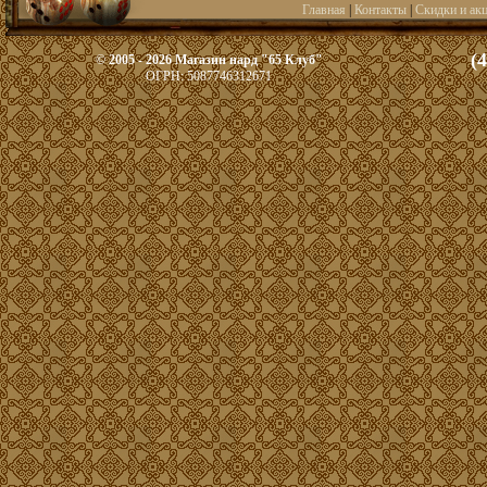
Главная
|
Контакты
|
Скидки и ак
(
© 2005 - 2026 Магазин нард "65 Клуб"
ОГРН: 5087746312671