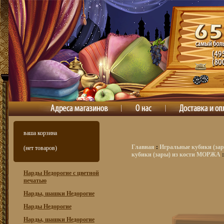
ваша корзина
Главная
:
Игральные кубики (зар
(нет товаров)
кубики (зары) из кости МОРЖА
:
Нарды Недорогие с цветной
печатью
Нарды, шашки Недорогие
Нарды Недорогие
Нарды, шашки Недорогие