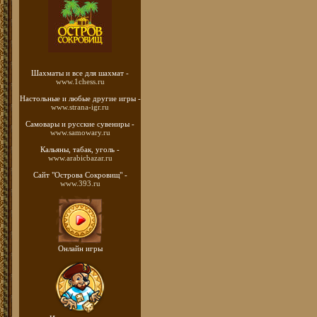
Шахматы
и все для шахмат -
www.1chess.ru
Настольные и любые
другие игры -
www.strana-igr.ru
Самовары и русские
сувениры -
www.samowary.ru
Кальяны, табак, уголь -
www.arabicbazar.ru
Сайт "Острова Сокровищ" -
www.393.ru
Онлайн игры