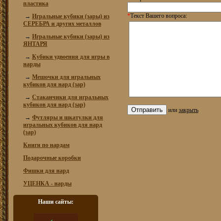
пластика
*
Текст Вашего вопроса:
→
Игральные кубики (зары) из
СЕРЕБРА и других металлов
→
Игральные кубики (зары) из
ЯНТАРЯ
→
Кубики удвоения для игры в
нарды
→
Мешочки для игральных
кубиков для нард (зар)
→
Стаканчики для игральных
кубиков для нард (зар)
или
закрыть
→
Футляры и шкатулки для
игральных кубиков для нард
(зар)
Книги по нардам
Подарочные коробки
Фишки для нард
УЦЕНКА - нарды
Наши сайты: