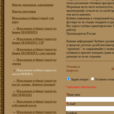
тепло-розоватым оттенком при прос
Нарды дорожные, карманные
Моржовая кость часто используется
произведений, отчасти из-за своей п
Нарды заготовки
чем кость мамонта
Игральные кубики (зары) для
Кубики упакованы в специальный по
нард
футляре их не стыдно подарить и удо
Вес одного кубика ориентировочно 1,
→
Игральные кубики (зары) из
работа)
бивня МАМОНТА
Производитель Россия
→
Игральные кубики (зары) из
Важная информация! Кубики сделаны
бивня МАМОНТА VIP
в пределах десятых долей миллиметр
"критично", то запрашивайте у мене
→
Игральные кубики (зары) из
кубиков) и просите измерить грани 
бивня МАМОНТА с рисунками
размеры по всем сторонам.
→
Игральные кубики (зары) из
дерева
Отзывы и
З
→
Игральные кубики (зары) из
вопросы
кости МОРЖА
Задать вопрос
Оставить отзы
→
Игральные кубики (зары) из
кости, камня, эбонита (разные)
*заполните обязательно
→
Игральные кубики (зары) из
*
Ваше имя:
ОБСИДИАНА
→
Игральные кубики (зары) из
*
E-mail:
отбеленной кости
→
Игральные кубики (зары) из
Телефон: