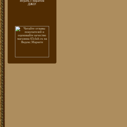
Играть с пиратом
ДЖО!