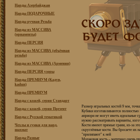
Нарды Азербайджан
Нарды ПОДАРОЧНЫЕ
Нарды ручная Резьба
Нарды из МАССИВА
(орнаменты)
Нарды ПЕРСИЯ
Нарды из МАССИВА (объёмная
резьба)
Нарды из МАССИВА (Армения)
Нарды ПЕРСИЯ узоры
Нарды ПРЕМИУМ (Кадун,
kadun)
Нарды ПРЕМИУМ
Нарды с кожей, серия Стандарт
Размер игральных костей 9 мм, точк
Нарды с кожей, серия Презент
Кубики изготавливаются полностью 
априори не могут иметь идеальные г
Нарды с Русской тематикой
нужно рассматривать варианты, изго
Чехлы и сумки для нард,
Кости имеют прямые грани, из-за это
шахмат
скруглённые кости. Вы бросаете их н
"прилипают" к ней
Нарды Разные
Моржовая кость – материал очень пр