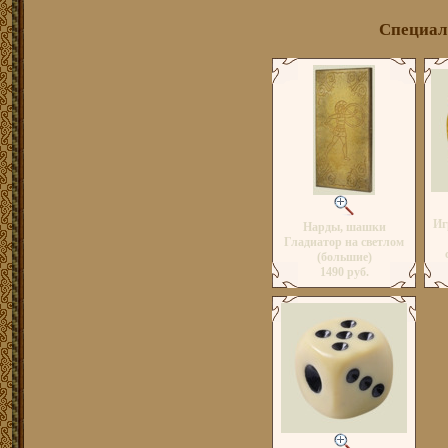
Специал
Иг
Нарды, шашки
Гладиатор на светлом
(большие)
1490 руб.