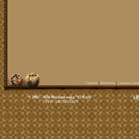
Главная
|
Контакты
|
Скидки и акц
(4
© 2005 - 2026 Магазин нард "65 Клуб"
ОГРН: 5087746312671