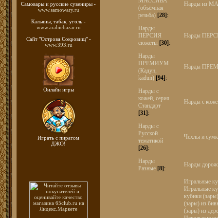
МАССИВА
Нарды из М
Самовары и русские
сувениры -
(объёмная
www.samowary.ru
резьба)
[28]
:
Кальяны, табак, уголь -
www.arabicbazar.ru
Нарды
ПЕРСИЯ
Нарды ПЕРС
Сайт "Острова Сокровищ" -
сюжеты
[30]
:
www.393.ru
Нарды
ПРЕМИУМ
Нарды ПРЕ
(Кадун,
kadun)
[94]
:
Онлайн игры
Нарды с
кожей, серия
Нарды с коже
Стандарт
[31]
:
Нарды с
Русской
Чехлы и сумк
Играть с пиратом
тематикой
ДЖО!
[26]
:
Нарды
Нарды дорож
Разные
[8]
:
Игральные ку
Игральные к
кубики (зар
(зары) из б
(зары) из дер