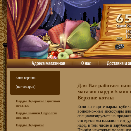
ваша корзина
Для Вас работает наш
(нет товаров)
магазин нард в 5 мин
Верхние котлы
Нарды Недорогие с цветной
печатью
Если вы ищите нарды, кубики
всевозможные аксессуары для
Нарды, шашки Недорогие
специализируемся на продаже
цветные
это время мы наладили сотру
Нарды Недорогие
нард, в том числе и зарубеж
Причём некоторые модели изг