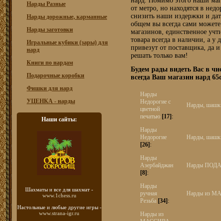
нард. Помимо этого наши маг
Нарды Разные
от метро, но находятся в нед
снизить наши издержки и да
Нарды дорожные, карманные
общем вы всегда сами можете
Нарды заготовки
магазинов, единственное учт
товара всегда в наличии, а у
Игральные кубики (зары) для
привезут от поставщика, да и
нард
решать только вам!
Книги по нардам
Будем рады видеть Вас в ч
Подарочные коробки
всегда Ваш магазин нард 65c
Фишки для нард
Нарды
УЦЕНКА - нарды
Недорогие с
Нарды, шашк
цветной
печатью
[17]
:
Наши сайты:
Нарды
Недорогие
Нарды, шашк
[26]
:
Нарды
Азербайджан
Нарды ПОД
[8]
:
Нарды
Шахматы
и все для шахмат -
ручная
Нарды из МА
www.1chess.ru
Резьба
[34]
:
Настольные и любые
другие игры -
www.strana-igr.ru
Нарды из