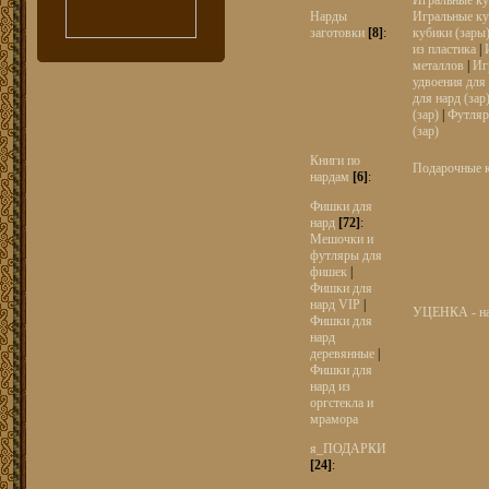
Игральные куб
Нарды
Игральные к
заготовки
[8]
:
кубики (зары)
из пластика
|
металлов
|
Иг
удвоения для
для нард (зар
(зар)
|
Футляр
(зар)
Книги по
Подарочные 
нардам
[6]
:
Фишки для
нард
[72]
:
Мешочки и
футляры для
фишек
|
Фишки для
нард VIP
|
УЦЕНКА - н
Фишки для
нард
деревянные
|
Фишки для
нард из
оргстекла и
мрамора
я_ПОДАРКИ
[24]
: