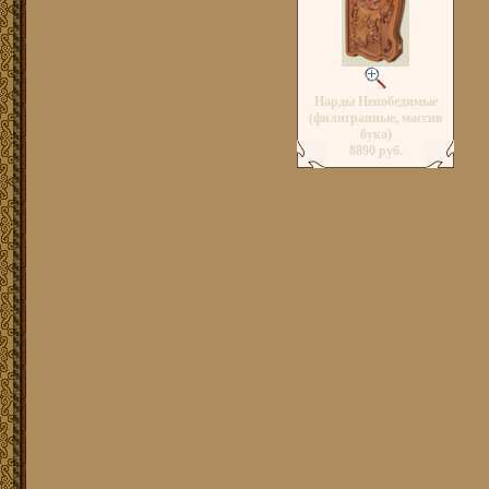
Нарды Непобедимые
(филигранные, массив
бука)
8890 руб.