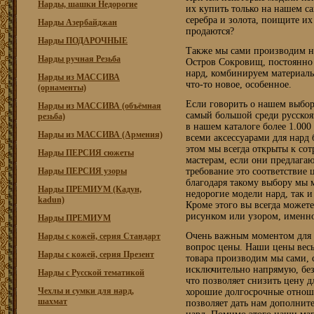
Нарды, шашки Недорогие
их купить только на нашем са
серебра и золота, поищите их 
Нарды Азербайджан
продаются?
Нарды ПОДАРОЧНЫЕ
Также мы сами производим н
Нарды ручная Резьба
Остров Сокровищ, постоянно
нард, комбинируем материалы
Нарды из МАССИВА
что-то новое, особенное.
(орнаменты)
Если говорить о нашем выбор
Нарды из МАССИВА (объёмная
самый большой среди русскоя
резьба)
в нашем каталоге более 1.000
Нарды из МАССИВА (Армения)
всеми аксессуарами для нард
этом мы всегда открыты к сот
Нарды ПЕРСИЯ сюжеты
мастерам, если они предлага
Нарды ПЕРСИЯ узоры
требование это соответствие 
благодаря такому выбору мы
Нарды ПРЕМИУМ (Кадун,
недорогие модели нард, так 
kadun)
Кроме этого вы всегда можете 
рисунком или узором, именно
Нарды ПРЕМИУМ
Очень важным моментом для п
Нарды с кожей, серия Стандарт
вопрос цены. Наши цены весь
Нарды с кожей, серия Презент
товара производим мы сами, 
исключительно напрямую, без
Нарды с Русской тематикой
что позволяет снизить цену д
Чехлы и сумки для нард,
хорошие долгосрочные отнош
шахмат
позволяет дать нам дополнит