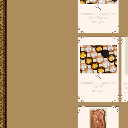
Фишки для нард 30 мм
Герб России
1890 руб.
Фишки для нард 30 мм
Иг
СССР
ОБ
1890 руб.
ву