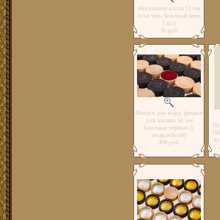
Игральная кость 12 мм
(пластик, бежевый цвет,
1 шт)
30 руб.
Фишки для нард, фишки
для шашек 30 мм
Иг
Буковые чёрные (с
ОБ
подклейкой)
ву
490 руб.