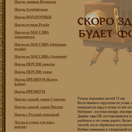
Нарды, шашки Недорогие
Нарды Азербайджан
Нарды ПОДАРОЧНЫЕ
Нарды ручная Резьба
Нарды из МАССИВА
(орнаменты)
Нарды из МАССИВА (объёмная
резьба)
Нарды из МАССИВА (Армения)
Нарды ПЕРСИЯ сюжеты
Нарды ПЕРСИЯ узоры
Нарды ПРЕМИУМ (Кадун,
kadun)
Нарды ПРЕМИУМ
Размер игральных костей 15 мм
Нарды с кожей, серия Стандарт
Кости немного скруглены по углам, 
Нарды с кожей, серия Презент
поверхности нард и лучше от неё от
Материал - кусочки янтаря, ювелир
Нарды с Русской тематикой
Данные зары НЕ изготавливаются из 
разбиться и это очень дорого. Куск
Чехлы и сумки для нард,
смолой, после обработки получается
шахмат
Кубики упакованы в специальный по