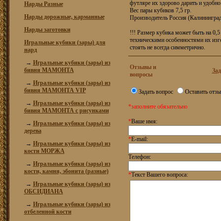
футляре их здорово дарить и удобно
Нарды Разные
Вес пары кубиков 7,5 гр.
Нарды дорожные, карманные
Производитель Россия (Калининград
Нарды заготовки
!!! Размер кубика может быть на 0,5
техническими особенностями их изг
Игральные кубики (зары) для
стоять не всегда симметрично.
нард
→
Игральные кубики (зары) из
Отзывы и
бивня МАМОНТА
Зад
вопросы
→
Игральные кубики (зары) из
бивня МАМОНТА VIP
Задать вопрос
Оставить отзы
→
Игральные кубики (зары) из
*заполните обязательно
бивня МАМОНТА с рисунками
*
Ваше имя:
→
Игральные кубики (зары) из
дерева
*
E-mail:
→
Игральные кубики (зары) из
кости МОРЖА
Телефон:
→
Игральные кубики (зары) из
кости, камня, эбонита (разные)
*
Текст Вашего вопроса:
→
Игральные кубики (зары) из
ОБСИДИАНА
→
Игральные кубики (зары) из
отбеленной кости