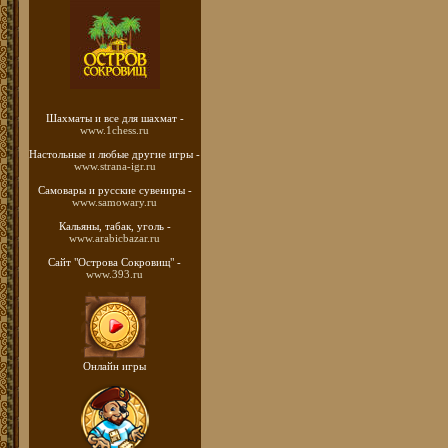
Шахматы
и все для шахмат -
www.1chess.ru
Настольные и любые
другие игры -
www.strana-igr.ru
Самовары и русские
сувениры -
www.samowary.ru
Кальяны, табак, уголь -
www.arabicbazar.ru
Сайт "Острова Сокровищ" -
www.393.ru
Онлайн игры