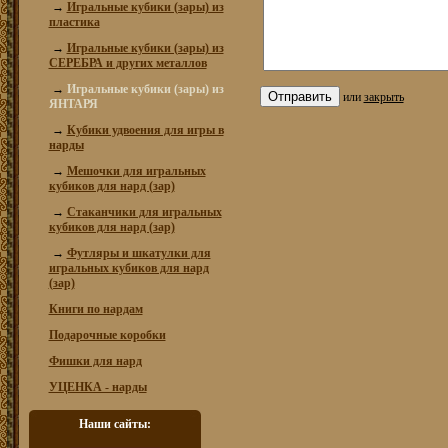
→
Игральные кубики (зары) из
пластика
→
Игральные кубики (зары) из
СЕРЕБРА и других металлов
→
Игральные кубики (зары) из
или
закрыть
ЯНТАРЯ
→
Кубики удвоения для игры в
нарды
→
Мешочки для игральных
кубиков для нард (зар)
→
Стаканчики для игральных
кубиков для нард (зар)
→
Футляры и шкатулки для
игральных кубиков для нард
(зар)
Книги по нардам
Подарочные коробки
Фишки для нард
УЦЕНКА - нарды
Наши сайты: