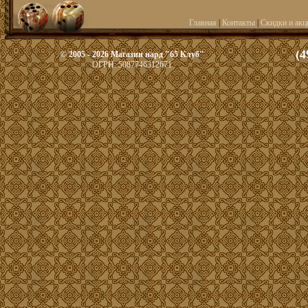
Главная
|
Контакты
|
Скидки и акц
(4
© 2005 - 2026 Магазин нард "65 Клуб"
ОГРН: 5087746312671