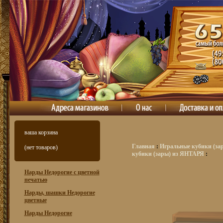
ваша корзина
Главная
:
Игральные кубики (зар
(нет товаров)
кубики (зары) из ЯНТАРЯ
:
Нарды Недорогие с цветной
печатью
Нарды, шашки Недорогие
цветные
Нарды Недорогие