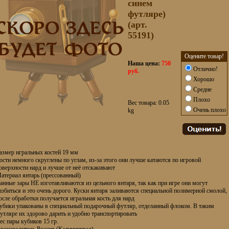
синем
футляре)
(арт.
55191)
Оцените товар!
Наша цена:
750
Отлично!
руб.
Хорошо
Средне
Плохо
Вес товара: 0.05
Очень плохо
kg
азмер игральных костей 19 мм
ости немного скруглены по углам, из-за этого они лучше катаются по игровой
оверхности нард и лучше от неё отскакивают
атериал янтарь (прессованный)
анные зары НЕ изготавливаются из цельного янтаря, так как при игре они могут
азбиться и это очень дорого. Куски янтаря заливаются специальной полимерной смолой,
осле обработки получается игральная кость для нард
убики упакованы в специальный подарочный футляр, отделанный флоком. В таким
утляре их здорово дарить и удобно транспортировать
ес пары кубиков 15 гр.